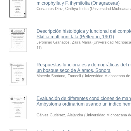
microphylla y F. thymifolia (Onagraceae)
Cervantes Díaz, Cinthya Indira
(
Universidad Michoacan
Descripción histológica y funcional del compl
Skiffia multipunctata (Pellegrin, 1901)
Jerónimo Granados, Zaira María
(
Universidad Michoaca
11
)
Respuestas funcionales y demográficas del 
un bosque seco de Álamos, Sonora
Macedo Santana, Franceli
(
Universidad Michoacana de 
Evaluación de diferentes condiciones de man
Ambystoma ordinarium usando un índice hema
Gálvez Gutiérrez, Alejandra
(
Universidad Michoacana de