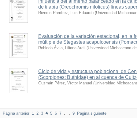
Influencia del alimento balanceado en la cal
de tilapia (Oreochromis niloticus) líneas supe
Riveros Ramírez, Luis Eduardo
(
Universidad Michoacan
Evaluación de la variación estacional, en la 
múltiple de Stegastes acapulcoensis (Pomace
Robledo Ávila, Liliana Areli
(
Universidad Michoacana de
Ciclo de vida y estructura poblacional de Ce
(Scorpiones: Buthidae) en al cuenca de Cuit
Guzmán Pérez, Víctor Manuel
(
Universidad Michoacana
Página anterior
1
2
3
4
5
6
7
. . .
9
Página siguiente