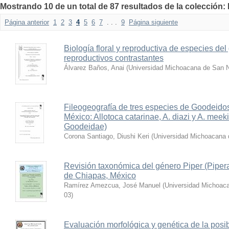
Mostrando 10 de un total de 87 resultados de la colección:
Página anterior
1
2
3
4
5
6
7
. . .
9
Página siguiente
Biología floral y reproductiva de especies de
reproductivos contrastantes
Álvarez Baños, Anai
(
Universidad Michoacana de San N
Fileogeografía de tres especies de Goodeido
México: Allotoca catarinae, A. diazi y A. meek
Goodeidae)
Corona Santiago, Diushi Keri
(
Universidad Michoacana 
Revisión taxonómica del género Piper (Piper
de Chiapas, México
Ramírez Amezcua, José Manuel
(
Universidad Michoaca
03
)
Evaluación morfológica y genética de la posib