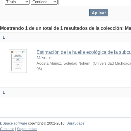
Mostrando 1 de un total de 1 resultados de la colección: Ma
1
Estimación de la huella ecológica de la sub
México
Acosta Muñoz, Soledad Nohemí
(
Universidad Michoaca
08
)
1
DSpace software
copyright © 2002-2016
DuraSpace
Contacto
|
Sugerencias