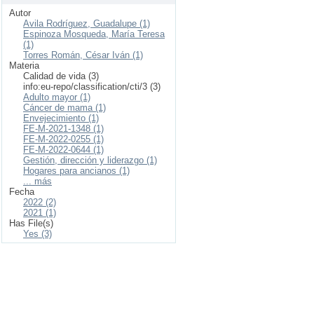
Autor
Avila Rodríguez, Guadalupe (1)
Espinoza Mosqueda, María Teresa
(1)
Torres Román, César Iván (1)
Materia
Calidad de vida (3)
info:eu-repo/classification/cti/3 (3)
Adulto mayor (1)
Cáncer de mama (1)
Envejecimiento (1)
FE-M-2021-1348 (1)
FE-M-2022-0255 (1)
FE-M-2022-0644 (1)
Gestión, dirección y liderazgo (1)
Hogares para ancianos (1)
... más
Fecha
2022 (2)
2021 (1)
Has File(s)
Yes (3)