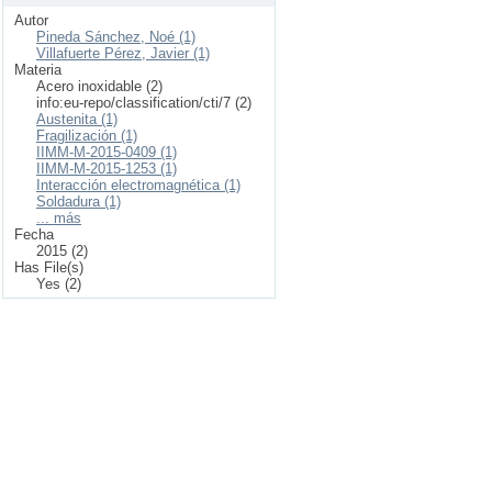
Autor
Pineda Sánchez, Noé (1)
Villafuerte Pérez, Javier (1)
Materia
Acero inoxidable (2)
info:eu-repo/classification/cti/7 (2)
Austenita (1)
Fragilización (1)
IIMM-M-2015-0409 (1)
IIMM-M-2015-1253 (1)
Interacción electromagnética (1)
Soldadura (1)
... más
Fecha
2015 (2)
Has File(s)
Yes (2)