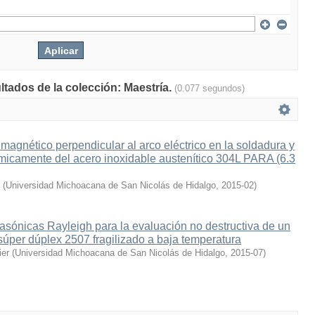
ltados de la colección: Maestría.
(0.077 segundos)
magnético perpendicular al arco eléctrico en la soldadura y
micamente del acero inoxidable austenítico 304L PARA (6.3
(
Universidad Michoacana de San Nicolás de Hidalgo
,
2015-02
)
asónicas Rayleigh para la evaluación no destructiva de un
súper dúplex 2507 fragilizado a baja temperatura
ier
(
Universidad Michoacana de San Nicolás de Hidalgo
,
2015-07
)