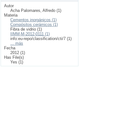
Autor
Acha Palomares, Alfredo (1)
Materia
Cementos inorgánicos (1)
Compósitos cerámicos (1)
Fibra de vidrio (1)
IIMM-M-2012-0111 (1)
info:eu-repo/classification/cti/7 (1)
... más
Fecha
2012 (1)
Has File(s)
Yes (1)