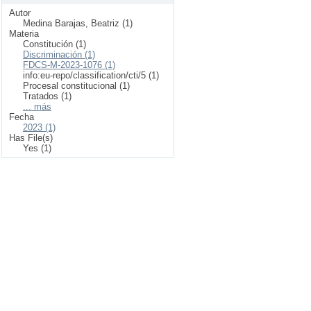
Autor
Medina Barajas, Beatriz (1)
Materia
Constitución (1)
Discriminación (1)
FDCS-M-2023-1076 (1)
info:eu-repo/classification/cti/5 (1)
Procesal constitucional (1)
Tratados (1)
... más
Fecha
2023 (1)
Has File(s)
Yes (1)