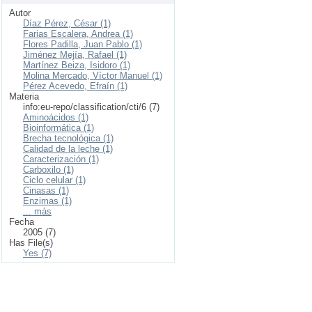
Autor
Díaz Pérez, César (1)
Farias Escalera, Andrea (1)
Flores Padilla, Juan Pablo (1)
Jiménez Mejía, Rafael (1)
Martínez Beiza, Isidoro (1)
Molina Mercado, Víctor Manuel (1)
Pérez Acevedo, Efraín (1)
Materia
info:eu-repo/classification/cti/6 (7)
Aminoácidos (1)
Bioinformática (1)
Brecha tecnológica (1)
Calidad de la leche (1)
Caracterización (1)
Carboxilo (1)
Ciclo celular (1)
Cinasas (1)
Enzimas (1)
... más
Fecha
2005 (7)
Has File(s)
Yes (7)