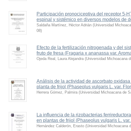
Participación pronociceptiva del receptor 5-HT7
espinal y sistémico en diversos modelos de d
Saldaña Martínez, Héctor Adrián
(
Universidad Michoaca
08
)
Efecto de la fertilización nitrogenada y del si
fruto de fresa (Fragaria x ananassa var. Arom
Ojeda Real, Laura Alejandra
(
Universidad Michoacana d
Análisis de la actividad de ascorbato oxidasa 
planta de frijol (Phaseolus vulgaris L. var. Fl
Herrera Gómez, Palmira
(
Universidad Michoacana de Sa
La influencia de la rizobacterias ferrireductor
en plantas de frijol (Phaseolus vulgaris L. var
Hernández Calderón, Erasto
(
Universidad Michoacana d