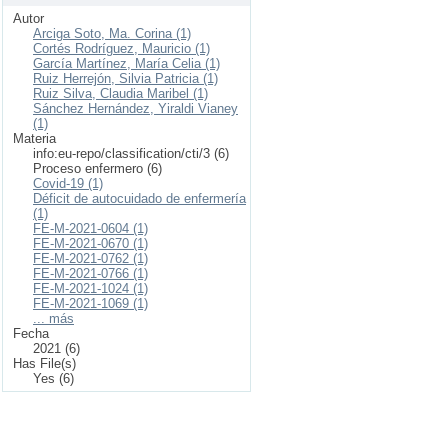
Autor
Arciga Soto, Ma. Corina (1)
Cortés Rodríguez, Mauricio (1)
García Martínez, María Celia (1)
Ruiz Herrejón, Silvia Patricia (1)
Ruiz Silva, Claudia Maribel (1)
Sánchez Hernández, Yiraldi Vianey
(1)
Materia
info:eu-repo/classification/cti/3 (6)
Proceso enfermero (6)
Covid-19 (1)
Déficit de autocuidado de enfermería
(1)
FE-M-2021-0604 (1)
FE-M-2021-0670 (1)
FE-M-2021-0762 (1)
FE-M-2021-0766 (1)
FE-M-2021-1024 (1)
FE-M-2021-1069 (1)
... más
Fecha
2021 (6)
Has File(s)
Yes (6)