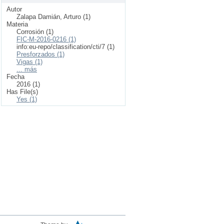
Autor
Zalapa Damián, Arturo (1)
Materia
Corrosión (1)
FIC-M-2016-0216 (1)
info:eu-repo/classification/cti/7 (1)
Presforzados (1)
Vigas (1)
... más
Fecha
2016 (1)
Has File(s)
Yes (1)