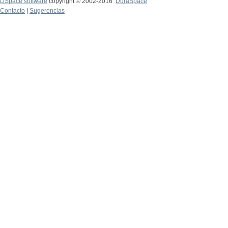
DSpace software
copyright © 2002-2016
DuraSpace
Contacto
|
Sugerencias