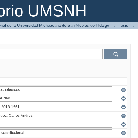
torio UMSNH
ional de la Universidad Michoacana de San Nicolás de Hidalgo
→
Tesis
→