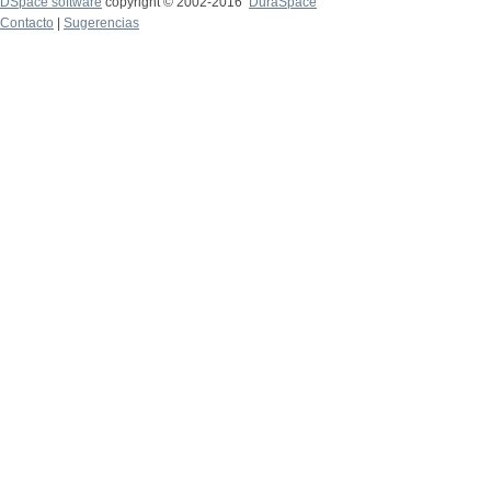
DSpace software
copyright © 2002-2016
DuraSpace
Contacto
|
Sugerencias