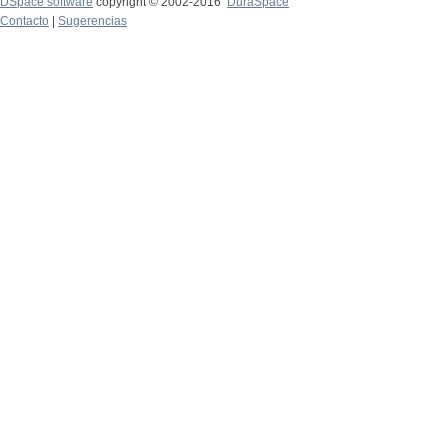
DSpace software
copyright © 2002-2016
DuraSpace
Contacto
|
Sugerencias