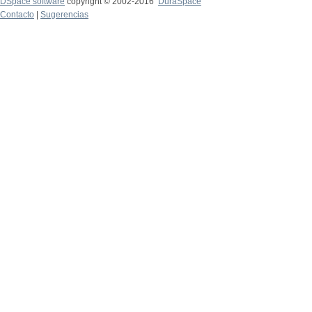
DSpace software
copyright © 2002-2016
DuraSpace
Contacto
|
Sugerencias