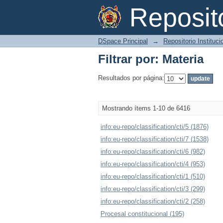
Filtrar por: Materia
Reposi
DSpace Principal
→
Repositorio Instituc
Filtrar por: Materia
Resultados por página:
Mostrando ítems 1-10 de 6416
info:eu-repo/classification/cti/5 (1876)
info:eu-repo/classification/cti/7 (1538)
info:eu-repo/classification/cti/6 (982)
info:eu-repo/classification/cti/4 (953)
info:eu-repo/classification/cti/1 (510)
info:eu-repo/classification/cti/3 (299)
info:eu-repo/classification/cti/2 (258)
Procesal constitucional (195)