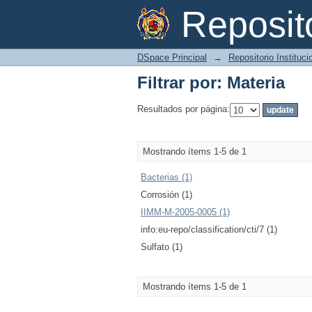
Filtrar por: Materia
Reposi
DSpace Principal
→
Repositorio Instituc
Filtrar por: Materia
Resultados por página:
Mostrando ítems 1-5 de 1
Bacterias (1)
Corrosión (1)
IIMM-M-2005-0005 (1)
info:eu-repo/classification/cti/7 (1)
Sulfato (1)
Mostrando ítems 1-5 de 1