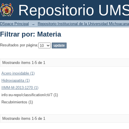
Filtrar por: Materia
Repositorio U
DSpace Principal
→
Repositorio Institucional de la Universidad Michoacan
Filtrar por: Materia
Resultados por página:
Mostrando ítems 1-5 de 1
Acero inoxidable (1)
Hidroxiapatita (1)
IIMM-M-2013-1270 (1)
info:eu-repo/classification/cti/7 (1)
Recubrimientos (1)
Mostrando ítems 1-5 de 1