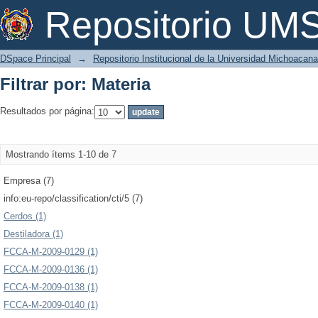
Filtrar por: Materia
Repositorio U
DSpace Principal
→
Repositorio Institucional de la Universidad Michoacan
Filtrar por: Materia
Resultados por página:
Mostrando ítems 1-10 de 7
Empresa (7)
info:eu-repo/classification/cti/5 (7)
Cerdos (1)
Destiladora (1)
FCCA-M-2009-0129 (1)
FCCA-M-2009-0136 (1)
FCCA-M-2009-0138 (1)
FCCA-M-2009-0140 (1)