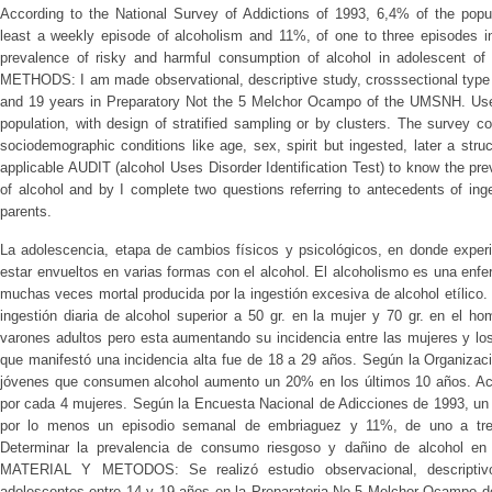
According to the National Survey of Addictions of 1993, 6,4% of the popul
least a weekly episode of alcoholism and 11%, of one to three episodes
prevalence of risky and harmful consumption of alcohol in adolescent 
METHODS: I am made observational, descriptive study, crosssectional type
and 19 years in Preparatory Not the 5 Melchor Ocampo of the UMSNH. Use p
population, with design of stratified sampling or by clusters. The survey co
sociodemographic conditions like age, sex, spirit but ingested, later a stru
applicable AUDIT (alcohol Uses Disorder Identification Test) to know the p
of alcohol and by I complete two questions referring to antecedents of ing
parents.
La adolescencia, etapa de cambios físicos y psicológicos, en donde experi
estar envueltos en varias formas con el alcohol. El alcoholismo es una enfe
muchas veces mortal producida por la ingestión excesiva de alcohol etílico
ingestión diaria de alcohol superior a 50 gr. en la mujer y 70 gr. en el h
varones adultos pero esta aumentando su incidencia entre las mujeres y lo
que manifestó una incidencia alta fue de 18 a 29 años. Según la Organizac
jóvenes que consumen alcohol aumento un 20% en los últimos 10 años. Act
por cada 4 mujeres. Según la Encuesta Nacional de Adicciones de 1993, un 
por lo menos un episodio semanal de embriaguez y 11%, de uno a tr
Determinar la prevalencia de consumo riesgoso y dañino de alcohol en 
MATERIAL Y METODOS: Se realizó estudio observacional, descriptivo
adolescentes entre 14 y 19 años en la Preparatoria No 5 Melchor Ocampo 