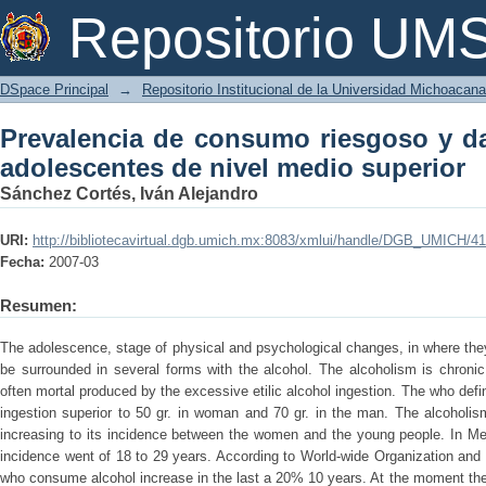
Prevalencia de consumo riesgoso y d
Repositorio U
medio superior
DSpace Principal
→
Repositorio Institucional de la Universidad Michoacan
Prevalencia de consumo riesgoso y d
adolescentes de nivel medio superior
Sánchez Cortés, Iván Alejandro
URI:
http://bibliotecavirtual.dgb.umich.mx:8083/xmlui/handle/DGB_UMICH/4
Fecha:
2007-03
Resumen:
The adolescence, stage of physical and psychological changes, in where they
be surrounded in several forms with the alcohol. The alcoholism is chronic
often mortal produced by the excessive etilic alcohol ingestion. The who defin
ingestion superior to 50 gr. in woman and 70 gr. in the man. The alcoholis
increasing to its incidence between the women and the young people. In Me
incidence went of 18 to 29 years. According to World-wide Organization and
who consume alcohol increase in the last a 20% 10 years. At the moment the