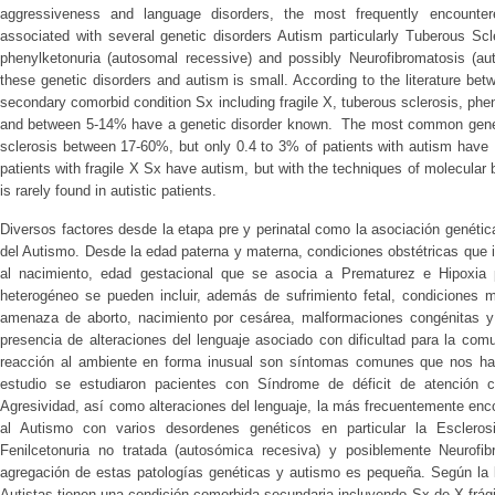
aggressiveness and language disorders, the most frequently encounte
associated with several genetic disorders Autism particularly Tuberous Sc
phenylketonuria (autosomal recessive) and possibly Neurofibromatosis (au
these genetic disorders and autism is small. According to the literature bet
secondary comorbid condition Sx including fragile X, tuberous sclerosis, phe
and between 5-14% have a genetic disorder known. The most common geneti
sclerosis between 17-60%, but only 0.4 to 3% of patients with autism have E
patients with fragile X Sx have autism, but with the techniques of molecular
is rarely found in autistic patients.
Diversos factores desde la etapa pre y perinatal como la asociación genéti
del Autismo. Desde la edad paterna y materna, condiciones obstétricas que 
al nacimiento, edad gestacional que se asocia a Prematurez e Hipoxia pe
heterogéneo se pueden incluir, además de sufrimiento fetal, condiciones 
amenaza de aborto, nacimiento por cesárea, malformaciones congénitas y
presencia de alteraciones del lenguaje asociado con dificultad para la com
reacción al ambiente en forma inusual son síntomas comunes que nos ha
estudio se estudiaron pacientes con Síndrome de déficit de atención c
Agresividad, así como alteraciones del lenguaje, la más frecuentemente enc
al Autismo con varios desordenes genéticos en particular la Esclero
Fenilcetonuria no tratada (autosómica recesiva) y posiblemente Neurofib
agregación de estas patologías genéticas y autismo es pequeña. Según la l
Autistas tienen una condición comorbida secundaria incluyendo Sx de X frágil