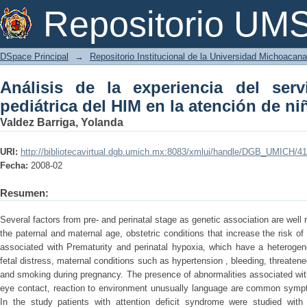
Análisis de la experiencia del servi
Repositorio U
atención de niños autistas
DSpace Principal
→
Repositorio Institucional de la Universidad Michoacan
Análisis de la experiencia del serv
pediátrica del HIM en la atención de ni
Valdez Barriga, Yolanda
URI:
http://bibliotecavirtual.dgb.umich.mx:8083/xmlui/handle/DGB_UMICH/4
Fecha:
2008-02
Resumen:
Several factors from pre- and perinatal stage as genetic association are well
the paternal and maternal age, obstetric conditions that increase the risk of 
associated with Prematurity and perinatal hypoxia, which have a heterogene
fetal distress, maternal conditions such as hypertension , bleeding, threatene
and smoking during pregnancy. The presence of abnormalities associated with 
eye contact, reaction to environment unusually language are common sympt
In the study patients with attention deficit syndrome were studied with 