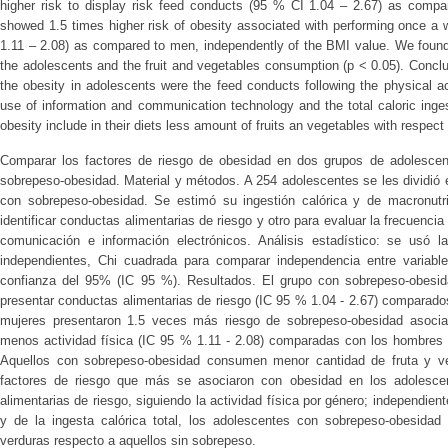
higher risk to display risk feed conducts (95 % CI 1.04 – 2.67) as comp
showed 1.5 times higher risk of obesity associated with performing once a 
1.11 – 2.08) as compared to men, independently of the BMI value. We found
the adolescents and the fruit and vegetables consumption (p < 0.05). Conclu
the obesity in adolescents were the feed conducts following the physical ac
use of information and communication technology and the total caloric inge
obesity include in their diets less amount of fruits an vegetables with respect
Comparar los factores de riesgo de obesidad en dos grupos de adolescen
sobrepeso-obesidad. Material y métodos. A 254 adolescentes se les dividió 
con sobrepeso-obesidad. Se estimó su ingestión calórica y de macronutri
identificar conductas alimentarias de riesgo y otro para evaluar la frecuenci
comunicación e información electrónicos. Análisis estadístico: se usó 
independientes, Chi cuadrada para comparar independencia entre variable
confianza del 95% (IC 95 %). Resultados. El grupo con sobrepeso-obesi
presentar conductas alimentarias de riesgo (IC 95 % 1.04 - 2.67) comparados
mujeres presentaron 1.5 veces más riesgo de sobrepeso-obesidad asocia
menos actividad física (IC 95 % 1.11 - 2.08) comparadas con los hombres 
Aquellos con sobrepeso-obesidad consumen menor cantidad de fruta y ve
factores de riesgo que más se asociaron con obesidad en los adolescen
alimentarias de riesgo, siguiendo la actividad física por género; independie
y de la ingesta calórica total, los adolescentes con sobrepeso-obesida
verduras respecto a aquellos sin sobrepeso.