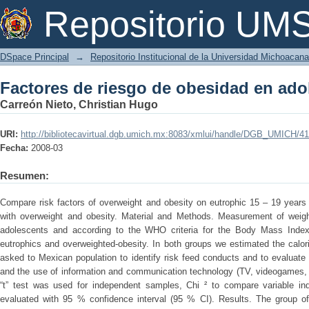
Factores de riesgo de obesidad en ado
Repositorio U
DSpace Principal
→
Repositorio Institucional de la Universidad Michoacan
Factores de riesgo de obesidad en ado
Carreón Nieto, Christian Hugo
URI:
http://bibliotecavirtual.dgb.umich.mx:8083/xmlui/handle/DGB_UMICH/4
Fecha:
2008-03
Resumen:
Compare risk factors of overweight and obesity on eutrophic 15 – 19 years 
with overweight and obesity. Material and Methods. Measurement of weigh
adolescents and according to the WHO criteria for the Body Mass Index
eutrophics and overweighted-obesity. In both groups we estimated the calor
asked to Mexican population to identify risk feed conducts and to evaluate t
and the use of information and communication technology (TV, videogames, Int
“t” test was used for independent samples, Chi ² to compare variable in
evaluated with 95 % confidence interval (95 % CI). Results. The group o