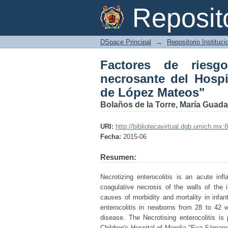
Factores de riesgo en
Reposi
de Morelia "Eva Sám
DSpace Principal
→
Repositorio Instituc
Factores de riesg
necrosante del Hospi
de López Mateos"
Bolaños de la Torre, María Guad
URI:
http://bibliotecavirtual.dgb.umich.
Fecha:
2015-06
Resumen:
Necrotizing enterocolitis is an acute inf
coagulative necrosis of the walls of the 
causes of morbidity and mortality in infan
enterocolitis in newborns from 28 to 42 
disease. The Necrotising enterocolitis i
Children's Hospital of Morelia "Eva Sámano 