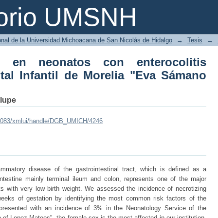
 neonatos con enterocolitis necrosante
torio UMSNH
ano de López Mateos"
ional de la Universidad Michoacana de San Nicolás de Hidalgo
→
Tesis
→
o en neonatos con enterocolitis
tal Infantil de Morelia "Eva Sámano
alupe
mx:8083/xmlui/handle/DGB_UMICH/4246
lammatory disease of the gastrointestinal tract, which is defined as a
intestine mainly terminal ileum and colon, represents one of the major
ts with very low birth weight. We assessed the incidence of necrotizing
weeks of gestation by identifying the most common risk factors of the
s presented with an incidence of 3% in the Neonatology Service of the
of Lopez Mateos", the female sex is the most affected in our institution,