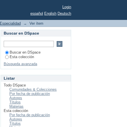
 del Hospital Infantil
Login
español
English
Deutsch
Especialidad
→
Ver ítem
Buscar en DSpace
Buscar en DSpace
Esta colección
Búsqueda avanzada
Listar
Todo DSpace
Comunidades & Colecciones
Por fecha de publicación
Autores
Títulos
Materias
Esta colección
Por fecha de publicación
Autores
Títulos