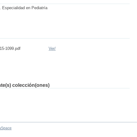
 Especialidad en Pediatría
5-1099.pdf
Ver/
nte(s) colección(ones)
aSpace