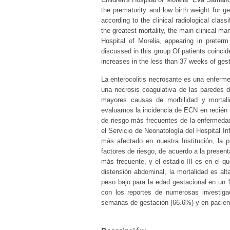
the prematurity and low birth weight for ge
according to the clinical radiological class
the greatest mortality, the main clinical ma
Hospital of Morelia, appearing in preterm
discussed in this group Of patients coincid
increases in the less than 37 weeks of gesta
La enterocolitis necrosante es una enfermed
una necrosis coagulativa de las paredes de
mayores causas de morbilidad y mortal
evaluamos la incidencia de ECN en recién 
de riesgo más frecuentes de la enfermedad
el Servicio de Neonatología del Hospital 
más afectado en nuestra Institución, la 
factores de riesgo, de acuerdo a la presenta
más frecuente, y el estadio III es en el qu
distensión abdominal, la mortalidad es alt
peso bajo para la edad gestacional en un 1
con los reportes de numerosas investiga
semanas de gestación (66.6%) y en pacient