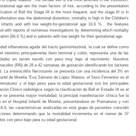
stational age are the main factors of risk, according to the presentation
ification of Bell the Stage IA is the most frequent, and the stage III is in
nifestation was the abdominal distention, mortality is high in the Children's
 infants and with low weight-for-gestational age 16.6 % , the features
ed with reports of numerous investigations by determining which mortality
tion (66.6 %) and in patients with low weight for their gestational age.
ad inflamatoria aguda del tracto gastrointestinal, la cual se define como
l intestino principalmente íleon terminal y colón, representa una de las
idades en recién nacido con peso muy bajo al nacimiento. Nosotros
nacidos (RN) de 28 a 42 semanas de gestación identificando los factores
. La enterocolitis Necrosante se presenta con una incidencia del 3% en
Infantil de Morelia “Eva Sámano de López Mateos, el Sexo Femenino es el
prematurez y el bajo peso para la edad gestacional son los principales
ción Clínico radiológica según la clasificación de Bell el Estadio IA es el
e se presenta mayor mortalidad, la principal manifestación clínica fue la
a en el Hospital Infantil de Morelia, presentándose en Prematuros y con
6.6, las características analizadas en este grupo de pacientes coincidió
ciones determinando que la mortalidad incrementa en el menor de 37
es con peso bajo para su edad gestacional.