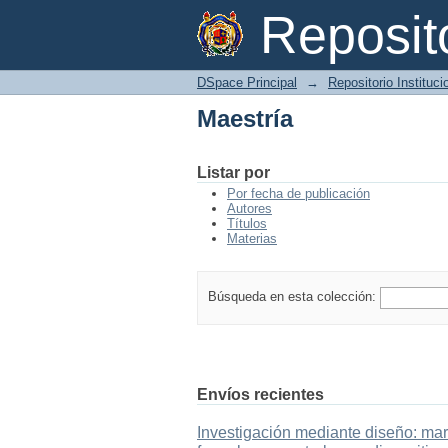
Maestría
Reposi
DSpace Principal
→
Repositorio Instituc
Maestría
Listar por
Por fecha de publicación
Autores
Títulos
Materias
Búsqueda en esta colección:
Envíos recientes
Investigación mediante diseño: mar