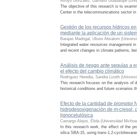
Arroyo González, Damaris Guadalupe
(
Uni
The objective of this research is to exami
Center in the telecommunications sector in t
Gestión de los recursos hídricos en
mediante la aplicación de un sist
Barajas Madrigal, Ulises Absalom
(
Univers
Integrated water resources management in M
and recent changes in climate patterns, bei
Análisis de riesgo ante sequías a 
el efecto del cambio climático
Rodríguez Heredia, Sandra Lizeth
(
Univers
This research focuses on the analysis of d
historical conditions and future scenarios t
Efecto de la cantidad de promotor
hidrodesoxigenación de m-cresol, 
lignocelulósica
Camargo Alejos, Élida
(
Universidad Michoa
In this research work, the effect of the 
silica SBA-15, using trans-1,2-cyclohexaned