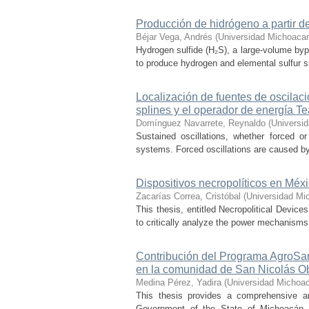
Producción de hidrógeno a partir de
Béjar Vega, Andrés
(
Universidad Michoacan
Hydrogen sulfide (H₂S), a large-volume bypr
to produce hydrogen and elemental sulfur si
Localización de fuentes de oscilac
splines y el operador de energía T
Domínguez Navarrete, Reynaldo
(
Universi
Sustained oscillations, whether forced or
systems. Forced oscillations are caused by
Dispositivos necropolíticos en Méx
Zacarías Correa, Cristóbal
(
Universidad Mi
This thesis, entitled Necropolitical Device
to critically analyze the power mechanisms
Contribución del Programa AgroSan
en la comunidad de San Nicolás O
Medina Pérez, Yadira
(
Universidad Michoac
This thesis provides a comprehensive a
Government of the State of Michoacán, o