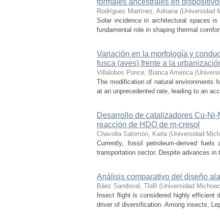
formales ancestrales en dispositiv
Rodríguez Martínez, Adriana
(
Universidad 
Solar incidence in architectural spaces is
fundamental role in shaping thermal comfort
Variación en la morfología y condu
fusca (aves) frente a la urbanizació
Villalobos Ponce, Bianca América
(
Univers
The modification of natural environments ha
at an unprecedented rate, leading to an acce
Desarrollo de catalizadores Cu-Ni
reacción de HDO de m-cresol
Chavolla Salomón, Karla
(
Universidad Mich
Currently, fossil petroleum-derived fuels
transportation sector. Despite advances in t
Análisis comparativo del diseño ala
Báez Sandoval, Tlalli
(
Universidad Michoac
Insect flight is considered highly efficien
driver of diversification. Among insects, Le