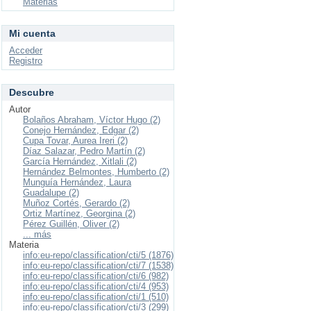
Materias
Mi cuenta
Acceder
Registro
Descubre
Autor
Bolaños Abraham, Víctor Hugo (2)
Conejo Hernández, Edgar (2)
Cupa Tovar, Aurea Ireri (2)
Díaz Salazar, Pedro Martín (2)
García Hernández, Xitlali (2)
Hernández Belmontes, Humberto (2)
Munguía Hernández, Laura
Guadalupe (2)
Muñoz Cortés, Gerardo (2)
Ortiz Martínez, Georgina (2)
Pérez Guillén, Oliver (2)
... más
Materia
info:eu-repo/classification/cti/5 (1876)
info:eu-repo/classification/cti/7 (1538)
info:eu-repo/classification/cti/6 (982)
info:eu-repo/classification/cti/4 (953)
info:eu-repo/classification/cti/1 (510)
info:eu-repo/classification/cti/3 (299)