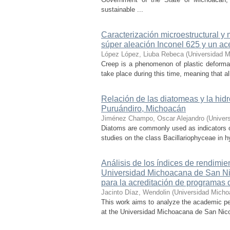
sustainable ...
Caracterización microestructural y
súper aleación Inconel 625 y un ac
López López, Liuba Rebeca
(
Universidad M
Creep is a phenomenon of plastic deformat
take place during this time, meaning that all
Relación de las diatomeas y la hid
Puruándiro, Michoacán
Jiménez Champo, Oscar Alejandro
(
Univer
Diatoms are commonly used as indicators of 
studies on the class Bacillariophyceae in hy
Análisis de los índices de rendimie
Universidad Michoacana de San Nico
para la acreditación de programas 
Jacinto Díaz, Wendolin
(
Universidad Micho
This work aims to analyze the academic pe
at the Universidad Michoacana de San Nicolá