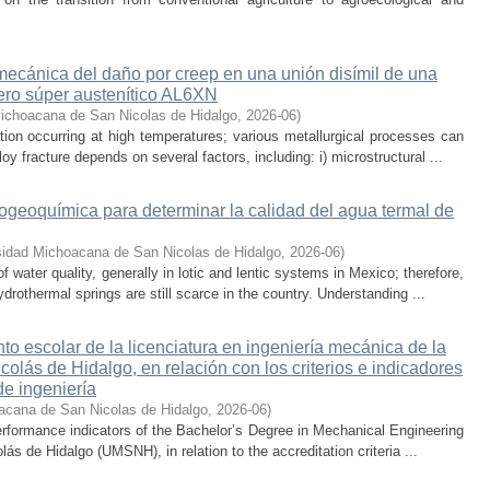
 mecánica del daño por creep en una unión disímil de una
ero súper austenítico AL6XN
ichoacana de San Nicolas de Hidalgo
,
2026-06
)
ion occurring at high temperatures; various metallurgical processes can
oy fracture depends on several factors, including: i) microstructural ...
rogeoquímica para determinar la calidad del agua termal de
sidad Michoacana de San Nicolas de Hidalgo
,
2026-06
)
water quality, generally in lotic and lentic systems in Mexico; therefore,
drothermal springs are still scarce in the country. Understanding ...
nto escolar de la licenciatura en ingeniería mecánica de la
lás de Hidalgo, en relación con los criterios e indicadores
de ingeniería
acana de San Nicolas de Hidalgo
,
2026-06
)
rformance indicators of the Bachelor’s Degree in Mechanical Engineering
s de Hidalgo (UMSNH), in relation to the accreditation criteria ...