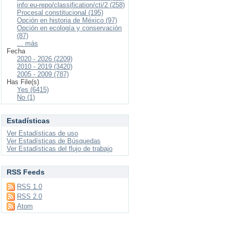
info:eu-repo/classification/cti/2 (258)
Procesal constitucional (195)
Opción en historia de México (97)
Opción en ecología y conservación
(87)
... más
Fecha
2020 - 2026 (2209)
2010 - 2019 (3420)
2005 - 2009 (787)
Has File(s)
Yes (6415)
No (1)
Estadísticas
Ver Estadísticas de uso
Ver Estadísticas de Búsquedas
Ver Estadísticas del flujo de trabajo
RSS Feeds
RSS 1.0
RSS 2.0
Atom