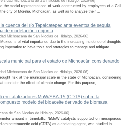
versidad Michoacana de San Nicolas de Hidalgo
,
2026-06
)
ne the social representations of work constructed by employees of a Call
he city of Morelia, Michoacán, as well as to analyze their ...
 la cuenca del río Tepalcatepec ante eventos de sequía
ema de modelación conjunta
idad Michoacana de San Nicolas de Hidalgo
,
2026-06
)
exico is of vital importance due to the increasing incidence of droughts
ng imperative to have tools and strategies to manage and mitigate ...
escala municipal para el estado de Michoacán considerando
idad Michoacana de San Nicolas de Hidalgo
,
2026-06
)
rought risk at the municipal scale in the state of Michoacán, considering
hat consider the effect of climate change. For this purpose, ...
 Ni en catalizadores MoW/SBA-15 (CDTA) sobre la
compuesto modelo del bioaceite derivado de biomasa
cana de San Nicolas de Hidalgo
,
2026-06
)
promoter amount in trimetallic NiMoW catalysts supported on mesoporous
iaminetetraacetic acid (CDTA) as a chelating agent, was studied in ...