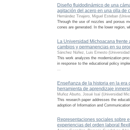
Diseño fluidodinámico de una cámar
agitación del acero en una olla de 
Hernández Tinajero, Miguel Esteban
(
Unive
Through the use of nozzles and porous media
cones are generated. In the lower region, w
La Universidad Michoacana frente a 
cambios y permanencias en su pro
Sánchez Núñez, Luis Ernesto
(
Universidad
This work analyzes the modernization pro
in response to the educational policy imp
...
Enseñanza de la historia en la era 
herramienta de aprendizaje inmersi
Muñoz Aburto, Josué Isaí
(
Universidad Mic
This research paper addresses the educatio
adoption of Information and Communication 
Representaciones sociales sobre el 
experiencias del orden laboral flexi