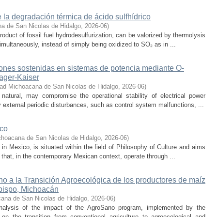
 la degradación térmica de ácido sulfhídrico
a de San Nicolas de Hidalgo
,
2026-06
)
oduct of fossil fuel hydrodesulfurization, can be valorized by thermolysis
multaneously, instead of simply being oxidized to SO₂ as in ...
iones sostenidas en sistemas de potencia mediante O-
eager-Kaiser
dad Michoacana de San Nicolas de Hidalgo
,
2026-06
)
 natural, may compromise the operational stability of electrical power
 external periodic disturbances, such as control system malfunctions, ...
ico
choacana de San Nicolas de Hidalgo
,
2026-06
)
s in Mexico, is situated within the field of Philosophy of Culture and aims
 that, in the contemporary Mexican context, operate through ...
o a la Transición Agroecológica de los productores de maíz
bispo, Michoacán
ana de San Nicolas de Hidalgo
,
2026-06
)
nalysis of the impact of the AgroSano program, implemented by the
n the transition from conventional agriculture to agroecological and