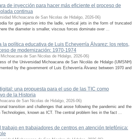
a de inyección para hacer más eficiente el proceso de
colada continua
rsidad Michoacana de San Nicolas de Hidalgo
,
2026-06
)
 for gas injection into the ladle, vertical jets in the form of truncated
here the diameter is smaller, viscous forces dominate over ...
la política educativa de Luis Echeverría Álvarez: los retos,
ceso de modernización: 1970-1974
 Michoacana de San Nicolas de Hidalgo
,
2026-06
)
cess of the Universidad Michoacana de San Nicolás de Hidalgo (UMSNH)
lemented by the government of Luis Echeverría Álvarez between 1970 and
digital: una propuesta para el uso de las TIC como
vo de la Historia
hoacana de San Nicolas de Hidalgo
,
2026-06
)
nal transition and challenges that arose following the pandemic and the
Technologies, known as ICT. The central problem lies in the fact ...
trabajo en trabajadores de centros en atención telefónica:
ble