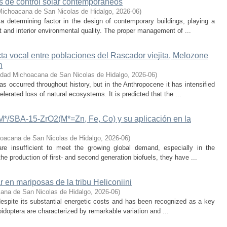
os de control solar contemporáneos
Michoacana de San Nicolas de Hidalgo
,
2026-06
)
 a determining factor in the design of contemporary buildings, playing a
 and interior environmental quality. The proper management of ...
cta vocal entre poblaciones del Rascador viejita, Melozone
n
idad Michoacana de San Nicolas de Hidalgo
,
2026-06
)
s occurred throughout history, but in the Anthropocene it has intensified
lerated loss of natural ecosystems. It is predicted that the ...
-M*/SBA-15-ZrO2(M*=Zn, Fe, Co) y su aplicación en la
oacana de San Nicolas de Hidalgo
,
2026-06
)
 are insufficient to meet the growing global demand, especially in the
he production of first- and second generation biofuels, they have ...
r en mariposas de la tribu Heliconiini
ana de San Nicolas de Hidalgo
,
2026-06
)
t despite its substantial energetic costs and has been recognized as a key
pidoptera are characterized by remarkable variation and ...