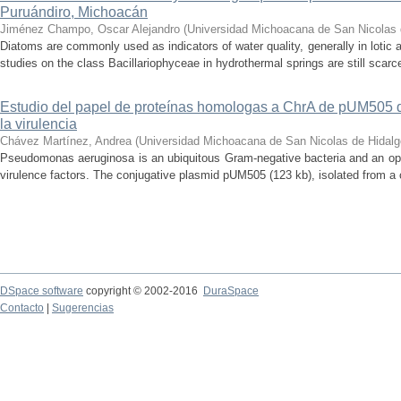
Puruándiro, Michoacán
Jiménez Champo, Oscar Alejandro
(
Universidad Michoacana de San Nicolas 
Diatoms are commonly used as indicators of water quality, generally in lotic 
studies on the class Bacillariophyceae in hydrothermal springs are still scarce
Estudio del papel de proteínas homologas a ChrA de pUM505
la virulencia
Chávez Martínez, Andrea
(
Universidad Michoacana de San Nicolas de Hidalg
Pseudomonas aeruginosa is an ubiquitous Gram-negative bacteria and an op
virulence factors. The conjugative plasmid pUM505 (123 kb), isolated from a cli
DSpace software
copyright © 2002-2016
DuraSpace
Contacto
|
Sugerencias