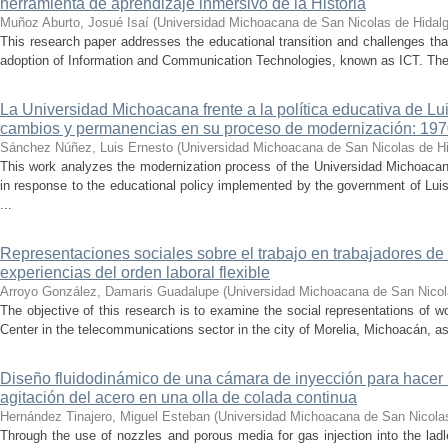
herramienta de aprendizaje inmersivo de la Historia
Muñoz Aburto, Josué Isaí
(
Universidad Michoacana de San Nicolas de Hidal
This research paper addresses the educational transition and challenges th
adoption of Information and Communication Technologies, known as ICT. The ce
La Universidad Michoacana frente a la política educativa de Lui
cambios y permanencias en su proceso de modernización: 19
Sánchez Núñez, Luis Ernesto
(
Universidad Michoacana de San Nicolas de H
This work analyzes the modernization process of the Universidad Michoac
in response to the educational policy implemented by the government of Lu
...
Representaciones sociales sobre el trabajo en trabajadores de 
experiencias del orden laboral flexible
Arroyo González, Damaris Guadalupe
(
Universidad Michoacana de San Nicol
The objective of this research is to examine the social representations of 
Center in the telecommunications sector in the city of Morelia, Michoacán, as 
Diseño fluidodinámico de una cámara de inyección para hacer 
agitación del acero en una olla de colada continua
Hernández Tinajero, Miguel Esteban
(
Universidad Michoacana de San Nicola
Through the use of nozzles and porous media for gas injection into the ladle