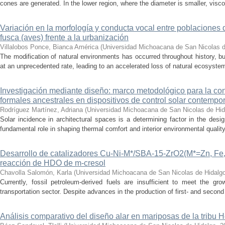
cones are generated. In the lower region, where the diameter is smaller, visc
Variación en la morfología y conducta vocal entre poblaciones 
fusca (aves) frente a la urbanización
Villalobos Ponce, Bianca América
(
Universidad Michoacana de San Nicolas d
The modification of natural environments has occurred throughout history, bu
at an unprecedented rate, leading to an accelerated loss of natural ecosystems.
Investigación mediante diseño: marco metodológico para la con
formales ancestrales en dispositivos de control solar contemp
Rodríguez Martínez, Adriana
(
Universidad Michoacana de San Nicolas de Hid
Solar incidence in architectural spaces is a determining factor in the desi
fundamental role in shaping thermal comfort and interior environmental qualit
Desarrollo de catalizadores Cu-Ni-M*/SBA-15-ZrO2(M*=Zn, Fe, 
reacción de HDO de m-cresol
Chavolla Salomón, Karla
(
Universidad Michoacana de San Nicolas de Hidalg
Currently, fossil petroleum-derived fuels are insufficient to meet the gr
transportation sector. Despite advances in the production of first- and second 
Análisis comparativo del diseño alar en mariposas de la tribu He