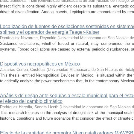
Báez Sandoval, Tlalli
(
Universidad Michoacana de San Nicolas de Hidalgo
,
2
Insect flight is considered highly efficient despite its substantial energeti
driver of diversification. Among insects, Lepidoptera are characterized by rema
Localización de fuentes de oscilaciones sostenidas en sistema
splines y el operador de energía Teager-Kaiser
Domínguez Navarrete, Reynaldo
(
Universidad Michoacana de San Nicolas de
Sustained oscillations, whether forced or natural, may compromise the ope
systems. Forced oscillations are caused by external periodic disturbances, s
Dispositivos necropolíticos en México
Zacarías Correa, Cristóbal
(
Universidad Michoacana de San Nicolas de Hidal
This thesis, entitled Necropolitical Devices in Mexico, is situated within the
to critically analyze the power mechanisms that, in the contemporary Mexican
Análisis de riesgo ante sequías a escala municipal para el e
el efecto del cambio climático
Rodríguez Heredia, Sandra Lizeth
(
Universidad Michoacana de San Nicolas d
This research focuses on the analysis of drought risk at the municipal scale
historical conditions and future scenarios that consider the effect of climate c
Efecto de la cantidad de promotor Ni en catalizadores MoW/S