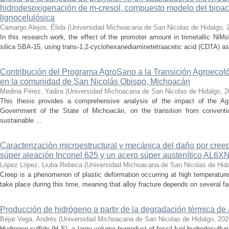
hidrodesoxigenación de m-cresol, compuesto modelo del bioac
lignocelulósica
Camargo Alejos, Élida
(
Universidad Michoacana de San Nicolas de Hidalgo
,
In this research work, the effect of the promoter amount in trimetallic N
silica SBA-15, using trans-1,2-cyclohexanediaminetetraacetic acid (CDTA) as 
Contribución del Programa AgroSano a la Transición Agroecoló
en la comunidad de San Nicolás Obispo, Michoacán
Medina Pérez, Yadira
(
Universidad Michoacana de San Nicolas de Hidalgo
,
2
This thesis provides a comprehensive analysis of the impact of the A
Government of the State of Michoacán, on the transition from convention
sustainable ...
Caracterización microestructural y mecánica del daño por cree
súper aleación Inconel 625 y un acero súper austenítico AL6X
López López, Liuba Rebeca
(
Universidad Michoacana de San Nicolas de Hid
Creep is a phenomenon of plastic deformation occurring at high temperature
take place during this time, meaning that alloy fracture depends on several fact
Producción de hidrógeno a partir de la degradación térmica de 
Béjar Vega, Andrés
(
Universidad Michoacana de San Nicolas de Hidalgo
,
202
Hydrogen sulfide (H₂S), a large-volume byproduct of fossil fuel hydrodesulfur