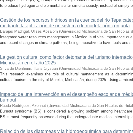
to produce hydrogen and elemental sulfur simultaneously, instead of simply be
Gestión de los recursos hídricos en la cuenca del río Tepalcat
mediante la aplicación de un sistema de modelación conjunta
Barajas Madrigal, Ulises Absalom
(
Universidad Michoacana de San Nicolas d
Integrated water resources management in Mexico is of vital importance due 
and recent changes in climate patterns, being imperative to have tools and st
La gestión cultural como factor detonante del turismo internacio
Michoacán en el año 2025
Silva de Dienheim, Hans Crystian
(
Universidad Michoacana de San Nicolas d
This research examines the role of cultural management as a determining 
cultural tourism in the city of Morelia, Michoacán, during 2025. Using a mixed,
Impacto de una intervención en el desempeño escolar de médi
burnout
Rueda Rodríguez, Azennet
(
Universidad Michoacana de San Nicolas de Hida
Burnout syndrome (BS) is considered a growing problem among healthcare pr
BS is most frequently observed during the undergraduate medical internship du
Relación de las diatomeas y la hidrogeoquímica para determina