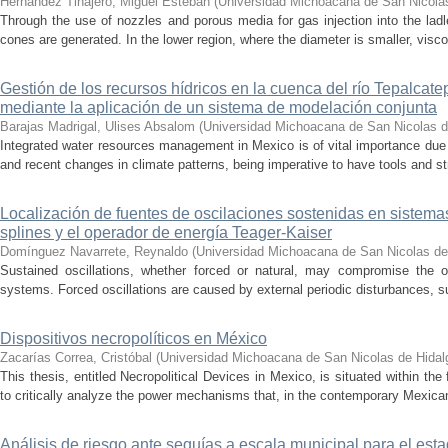
Hernández Tinajero, Miguel Esteban
(
Universidad Michoacana de San Nicola
Through the use of nozzles and porous media for gas injection into the ladle
cones are generated. In the lower region, where the diameter is smaller, visc
Gestión de los recursos hídricos en la cuenca del río Tepalcat
mediante la aplicación de un sistema de modelación conjunta
Barajas Madrigal, Ulises Absalom
(
Universidad Michoacana de San Nicolas d
Integrated water resources management in Mexico is of vital importance due 
and recent changes in climate patterns, being imperative to have tools and st
Localización de fuentes de oscilaciones sostenidas en sistema
splines y el operador de energía Teager-Kaiser
Domínguez Navarrete, Reynaldo
(
Universidad Michoacana de San Nicolas de
Sustained oscillations, whether forced or natural, may compromise the ope
systems. Forced oscillations are caused by external periodic disturbances, s
Dispositivos necropolíticos en México
Zacarías Correa, Cristóbal
(
Universidad Michoacana de San Nicolas de Hidal
This thesis, entitled Necropolitical Devices in Mexico, is situated within the
to critically analyze the power mechanisms that, in the contemporary Mexican
Análisis de riesgo ante sequías a escala municipal para el e