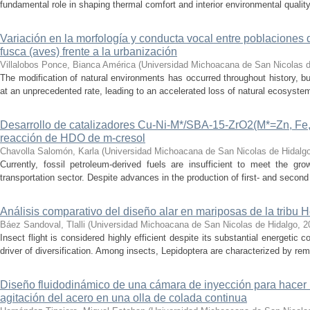
fundamental role in shaping thermal comfort and interior environmental qualit
Variación en la morfología y conducta vocal entre poblaciones 
fusca (aves) frente a la urbanización
Villalobos Ponce, Bianca América
(
Universidad Michoacana de San Nicolas d
The modification of natural environments has occurred throughout history, bu
at an unprecedented rate, leading to an accelerated loss of natural ecosystems.
Desarrollo de catalizadores Cu-Ni-M*/SBA-15-ZrO2(M*=Zn, Fe, 
reacción de HDO de m-cresol
Chavolla Salomón, Karla
(
Universidad Michoacana de San Nicolas de Hidalg
Currently, fossil petroleum-derived fuels are insufficient to meet the gr
transportation sector. Despite advances in the production of first- and second 
Análisis comparativo del diseño alar en mariposas de la tribu He
Báez Sandoval, Tlalli
(
Universidad Michoacana de San Nicolas de Hidalgo
,
2
Insect flight is considered highly efficient despite its substantial energeti
driver of diversification. Among insects, Lepidoptera are characterized by rema
Diseño fluidodinámico de una cámara de inyección para hacer 
agitación del acero en una olla de colada continua