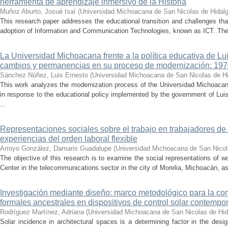
herramienta de aprendizaje inmersivo de la Historia
Muñoz Aburto, Josué Isaí
(
Universidad Michoacana de San Nicolas de Hidal
This research paper addresses the educational transition and challenges th
adoption of Information and Communication Technologies, known as ICT. The ce
La Universidad Michoacana frente a la política educativa de Lui
cambios y permanencias en su proceso de modernización: 19
Sánchez Núñez, Luis Ernesto
(
Universidad Michoacana de San Nicolas de H
This work analyzes the modernization process of the Universidad Michoac
in response to the educational policy implemented by the government of Lu
...
Representaciones sociales sobre el trabajo en trabajadores de 
experiencias del orden laboral flexible
Arroyo González, Damaris Guadalupe
(
Universidad Michoacana de San Nicol
The objective of this research is to examine the social representations of 
Center in the telecommunications sector in the city of Morelia, Michoacán, as 
Investigación mediante diseño: marco metodológico para la con
formales ancestrales en dispositivos de control solar contemp
Rodríguez Martínez, Adriana
(
Universidad Michoacana de San Nicolas de Hid
Solar incidence in architectural spaces is a determining factor in the desi