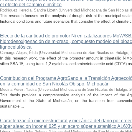
el efecto del cambio climático
Rodríguez Heredia, Sandra Lizeth
(
Universidad Michoacana de San Nicolas d
This research focuses on the analysis of drought risk at the municipal scale
historical conditions and future scenarios that consider the effect of climate c
Efecto de la cantidad de promotor Ni en catalizadores MoW/S
hidrodesoxigenación de m-cresol, compuesto modelo del bioac
lignocelulósica
Camargo Alejos, Élida
(
Universidad Michoacana de San Nicolas de Hidalgo
,
In this research work, the effect of the promoter amount in trimetallic N
silica SBA-15, using trans-1,2-cyclohexanediaminetetraacetic acid (CDTA) as 
Contribución del Programa AgroSano a la Transición Agroecoló
en la comunidad de San Nicolás Obispo, Michoacán
Medina Pérez, Yadira
(
Universidad Michoacana de San Nicolas de Hidalgo
,
2
This thesis provides a comprehensive analysis of the impact of the A
Government of the State of Michoacán, on the transition from convention
sustainable ...
Caracterización microestructural y mecánica del daño por cree
súper aleación Inconel 625 y un acero súper austenítico AL6X
López López, Liuba Rebeca
(
Universidad Michoacana de San Nicolas de Hid