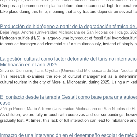
Creep is a phenomenon of plastic deformation occurring at high temperature
take place during this time, meaning that alloy fracture depends on several fact
Producción de hidrógeno a partir de la degradación térmica de 
Béjar Vega, Andrés
(
Universidad Michoacana de San Nicolas de Hidalgo
,
202
Hydrogen sulfide (H₂S), a large-volume byproduct of fossil fuel hydrodesulfur
to produce hydrogen and elemental sulfur simultaneously, instead of simply be
La gestión cultural como factor detonante del turismo internacio
Michoacán en el año 2025
Silva de Dienheim, Hans Crystian
(
Universidad Michoacana de San Nicolas d
This research examines the role of cultural management as a determining 
cultural tourism in the city of Morelia, Michoacán, during 2025. Using a mixed,
El contacto desde la terapia Gestalt como base para una auto
caso
Zúñiga Ponce, María Adilene
(
Universidad Michoacana de San Nicolas de Hi
As children, we are fully in touch with ourselves and our surroundings; howev
gradually lost. At times, this lack of full interaction can lead to imbalance and 
Impacto de una intervención en el desempeño escolar de médi