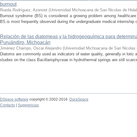
burnout
Rueda Rodríguez, Azennet
(
Universidad Michoacana de San Nicolas de Hida
Burnout syndrome (BS) is considered a growing problem among healthcare pr
BS is most frequently observed during the undergraduate medical internship du
Relación de las diatomeas y la hidrogeoquímica para determina
Puruándiro, Michoacán
Jiménez Champo, Oscar Alejandro
(
Universidad Michoacana de San Nicolas 
Diatoms are commonly used as indicators of water quality, generally in lotic 
studies on the class Bacillariophyceae in hydrothermal springs are still scarce
DSpace software
copyright © 2002-2016
DuraSpace
Contacto
|
Sugerencias