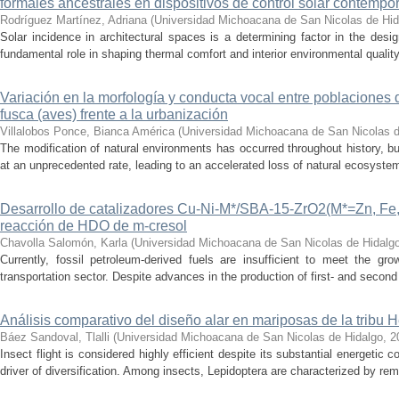
formales ancestrales en dispositivos de control solar contemp
Rodríguez Martínez, Adriana
(
Universidad Michoacana de San Nicolas de Hid
Solar incidence in architectural spaces is a determining factor in the desi
fundamental role in shaping thermal comfort and interior environmental qualit
Variación en la morfología y conducta vocal entre poblaciones 
fusca (aves) frente a la urbanización
Villalobos Ponce, Bianca América
(
Universidad Michoacana de San Nicolas d
The modification of natural environments has occurred throughout history, bu
at an unprecedented rate, leading to an accelerated loss of natural ecosystems.
Desarrollo de catalizadores Cu-Ni-M*/SBA-15-ZrO2(M*=Zn, Fe, 
reacción de HDO de m-cresol
Chavolla Salomón, Karla
(
Universidad Michoacana de San Nicolas de Hidalg
Currently, fossil petroleum-derived fuels are insufficient to meet the gr
transportation sector. Despite advances in the production of first- and second 
Análisis comparativo del diseño alar en mariposas de la tribu He
Báez Sandoval, Tlalli
(
Universidad Michoacana de San Nicolas de Hidalgo
,
2
Insect flight is considered highly efficient despite its substantial energeti
driver of diversification. Among insects, Lepidoptera are characterized by rema