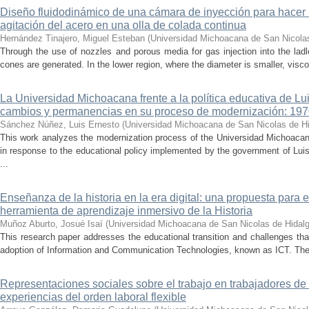
Diseño fluidodinámico de una cámara de inyección para hacer 
agitación del acero en una olla de colada continua
Hernández Tinajero, Miguel Esteban
(
Universidad Michoacana de San Nicola
Through the use of nozzles and porous media for gas injection into the ladle
cones are generated. In the lower region, where the diameter is smaller, visc
La Universidad Michoacana frente a la política educativa de Lui
cambios y permanencias en su proceso de modernización: 19
Sánchez Núñez, Luis Ernesto
(
Universidad Michoacana de San Nicolas de H
This work analyzes the modernization process of the Universidad Michoac
in response to the educational policy implemented by the government of Lu
...
Enseñanza de la historia en la era digital: una propuesta para 
herramienta de aprendizaje inmersivo de la Historia
Muñoz Aburto, Josué Isaí
(
Universidad Michoacana de San Nicolas de Hidal
This research paper addresses the educational transition and challenges th
adoption of Information and Communication Technologies, known as ICT. The ce
Representaciones sociales sobre el trabajo en trabajadores de 
experiencias del orden laboral flexible