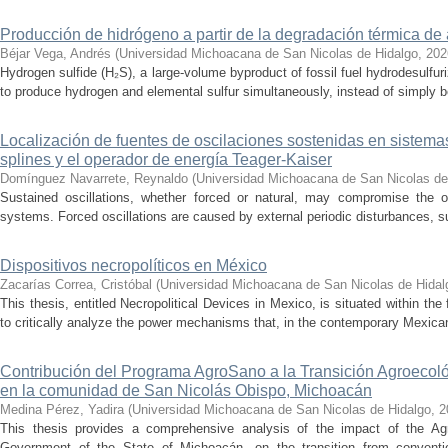
Producción de hidrógeno a partir de la degradación térmica de 
Béjar Vega, Andrés
(
Universidad Michoacana de San Nicolas de Hidalgo
,
202
Hydrogen sulfide (H₂S), a large-volume byproduct of fossil fuel hydrodesulfur
to produce hydrogen and elemental sulfur simultaneously, instead of simply be
Localización de fuentes de oscilaciones sostenidas en sistema
splines y el operador de energía Teager-Kaiser
Domínguez Navarrete, Reynaldo
(
Universidad Michoacana de San Nicolas de
Sustained oscillations, whether forced or natural, may compromise the ope
systems. Forced oscillations are caused by external periodic disturbances, s
Dispositivos necropolíticos en México
Zacarías Correa, Cristóbal
(
Universidad Michoacana de San Nicolas de Hidal
This thesis, entitled Necropolitical Devices in Mexico, is situated within the
to critically analyze the power mechanisms that, in the contemporary Mexican
Contribución del Programa AgroSano a la Transición Agroecoló
en la comunidad de San Nicolás Obispo, Michoacán
Medina Pérez, Yadira
(
Universidad Michoacana de San Nicolas de Hidalgo
,
2
This thesis provides a comprehensive analysis of the impact of the A
Government of the State of Michoacán, on the transition from convention