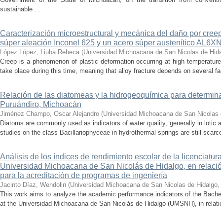
sustainable ...
Caracterización microestructural y mecánica del daño por cree
súper aleación Inconel 625 y un acero súper austenítico AL6X
López López, Liuba Rebeca
(
Universidad Michoacana de San Nicolas de Hid
Creep is a phenomenon of plastic deformation occurring at high temperature
take place during this time, meaning that alloy fracture depends on several fact
Relación de las diatomeas y la hidrogeoquímica para determina
Puruándiro, Michoacán
Jiménez Champo, Oscar Alejandro
(
Universidad Michoacana de San Nicolas 
Diatoms are commonly used as indicators of water quality, generally in lotic 
studies on the class Bacillariophyceae in hydrothermal springs are still scarce
Análisis de los índices de rendimiento escolar de la licenciatu
Universidad Michoacana de San Nicolás de Hidalgo, en relación
para la acreditación de programas de ingeniería
Jacinto Díaz, Wendolin
(
Universidad Michoacana de San Nicolas de Hidalgo
This work aims to analyze the academic performance indicators of the Bache
at the Universidad Michoacana de San Nicolás de Hidalgo (UMSNH), in relation 