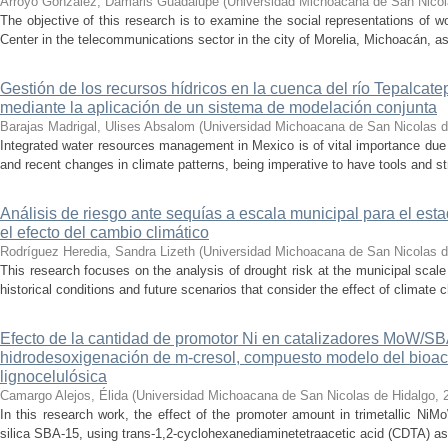
Arroyo González, Damaris Guadalupe
(
Universidad Michoacana de San Nicol
The objective of this research is to examine the social representations of 
Center in the telecommunications sector in the city of Morelia, Michoacán, as 
Gestión de los recursos hídricos en la cuenca del río Tepalcat
mediante la aplicación de un sistema de modelación conjunta
Barajas Madrigal, Ulises Absalom
(
Universidad Michoacana de San Nicolas d
Integrated water resources management in Mexico is of vital importance due 
and recent changes in climate patterns, being imperative to have tools and st
Análisis de riesgo ante sequías a escala municipal para el e
el efecto del cambio climático
Rodríguez Heredia, Sandra Lizeth
(
Universidad Michoacana de San Nicolas d
This research focuses on the analysis of drought risk at the municipal scale
historical conditions and future scenarios that consider the effect of climate c
Efecto de la cantidad de promotor Ni en catalizadores MoW/S
hidrodesoxigenación de m-cresol, compuesto modelo del bioac
lignocelulósica
Camargo Alejos, Élida
(
Universidad Michoacana de San Nicolas de Hidalgo
,
In this research work, the effect of the promoter amount in trimetallic N
silica SBA-15, using trans-1,2-cyclohexanediaminetetraacetic acid (CDTA) as 