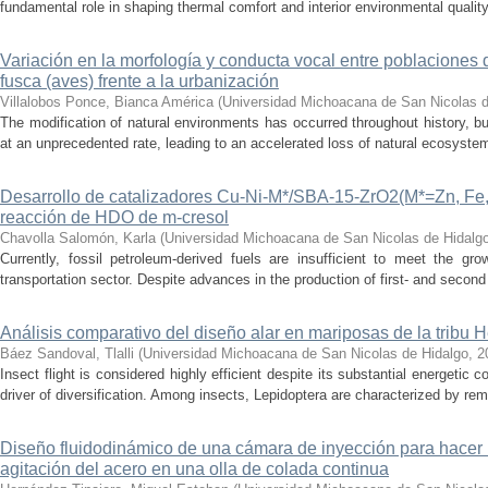
fundamental role in shaping thermal comfort and interior environmental qualit
Variación en la morfología y conducta vocal entre poblaciones 
fusca (aves) frente a la urbanización
Villalobos Ponce, Bianca América
(
Universidad Michoacana de San Nicolas d
The modification of natural environments has occurred throughout history, bu
at an unprecedented rate, leading to an accelerated loss of natural ecosystems.
Desarrollo de catalizadores Cu-Ni-M*/SBA-15-ZrO2(M*=Zn, Fe, 
reacción de HDO de m-cresol
Chavolla Salomón, Karla
(
Universidad Michoacana de San Nicolas de Hidalg
Currently, fossil petroleum-derived fuels are insufficient to meet the gr
transportation sector. Despite advances in the production of first- and second 
Análisis comparativo del diseño alar en mariposas de la tribu He
Báez Sandoval, Tlalli
(
Universidad Michoacana de San Nicolas de Hidalgo
,
2
Insect flight is considered highly efficient despite its substantial energeti
driver of diversification. Among insects, Lepidoptera are characterized by rema
Diseño fluidodinámico de una cámara de inyección para hacer 
agitación del acero en una olla de colada continua