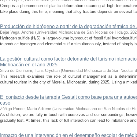
Creep is a phenomenon of plastic deformation occurring at high temperature
take place during this time, meaning that alloy fracture depends on several fact
Producción de hidrógeno a partir de la degradación térmica de 
Béjar Vega, Andrés
(
Universidad Michoacana de San Nicolas de Hidalgo
,
202
Hydrogen sulfide (H₂S), a large-volume byproduct of fossil fuel hydrodesulfur
to produce hydrogen and elemental sulfur simultaneously, instead of simply be
La gestión cultural como factor detonante del turismo internacio
Michoacán en el año 2025
Silva de Dienheim, Hans Crystian
(
Universidad Michoacana de San Nicolas d
This research examines the role of cultural management as a determining 
cultural tourism in the city of Morelia, Michoacán, during 2025. Using a mixed,
El contacto desde la terapia Gestalt como base para una auto
caso
Zúñiga Ponce, María Adilene
(
Universidad Michoacana de San Nicolas de Hi
As children, we are fully in touch with ourselves and our surroundings; howev
gradually lost. At times, this lack of full interaction can lead to imbalance and 
Impacto de una intervención en el desempeño escolar de médi