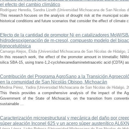
el efecto del cambio climático
Rodríguez Heredia, Sandra Lizeth
(
Universidad Michoacana de San Nicolas d
This research focuses on the analysis of drought risk at the municipal scale
historical conditions and future scenarios that consider the effect of climate c
Efecto de la cantidad de promotor Ni en catalizadores MoW/S
hidrodesoxigenación de m-cresol, compuesto modelo del bioac
lignocelulósica
Camargo Alejos, Élida
(
Universidad Michoacana de San Nicolas de Hidalgo
,
In this research work, the effect of the promoter amount in trimetallic N
silica SBA-15, using trans-1,2-cyclohexanediaminetetraacetic acid (CDTA) as 
Contribución del Programa AgroSano a la Transición Agroecoló
en la comunidad de San Nicolás Obispo, Michoacán
Medina Pérez, Yadira
(
Universidad Michoacana de San Nicolas de Hidalgo
,
2
This thesis provides a comprehensive analysis of the impact of the A
Government of the State of Michoacán, on the transition from convention
sustainable ...
Caracterización microestructural y mecánica del daño por cree
súper aleación Inconel 625 y un acero súper austenítico AL6X
López López, Liuba Rebeca
(
Universidad Michoacana de San Nicolas de Hid