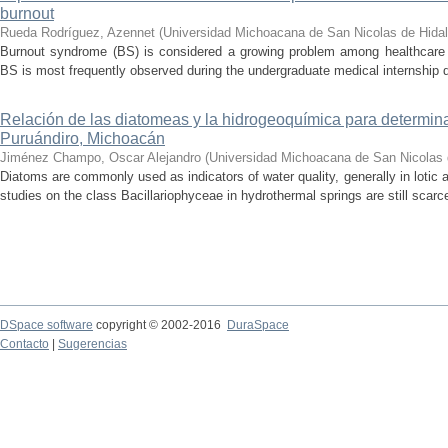
burnout
Rueda Rodríguez, Azennet
(
Universidad Michoacana de San Nicolas de Hida
Burnout syndrome (BS) is considered a growing problem among healthcare pr
BS is most frequently observed during the undergraduate medical internship du
Relación de las diatomeas y la hidrogeoquímica para determina
Puruándiro, Michoacán
Jiménez Champo, Oscar Alejandro
(
Universidad Michoacana de San Nicolas 
Diatoms are commonly used as indicators of water quality, generally in lotic 
studies on the class Bacillariophyceae in hydrothermal springs are still scarce
DSpace software
copyright © 2002-2016
DuraSpace
Contacto
|
Sugerencias