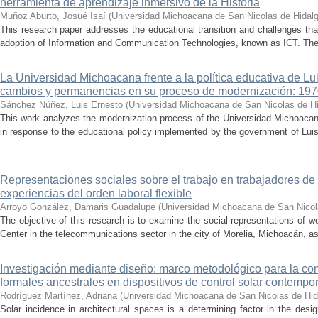
herramienta de aprendizaje inmersivo de la Historia
Muñoz Aburto, Josué Isaí
(
Universidad Michoacana de San Nicolas de Hidal
This research paper addresses the educational transition and challenges th
adoption of Information and Communication Technologies, known as ICT. The ce
La Universidad Michoacana frente a la política educativa de Lui
cambios y permanencias en su proceso de modernización: 19
Sánchez Núñez, Luis Ernesto
(
Universidad Michoacana de San Nicolas de H
This work analyzes the modernization process of the Universidad Michoac
in response to the educational policy implemented by the government of Lu
...
Representaciones sociales sobre el trabajo en trabajadores de 
experiencias del orden laboral flexible
Arroyo González, Damaris Guadalupe
(
Universidad Michoacana de San Nicol
The objective of this research is to examine the social representations of 
Center in the telecommunications sector in the city of Morelia, Michoacán, as 
Investigación mediante diseño: marco metodológico para la con
formales ancestrales en dispositivos de control solar contemp
Rodríguez Martínez, Adriana
(
Universidad Michoacana de San Nicolas de Hid
Solar incidence in architectural spaces is a determining factor in the desi