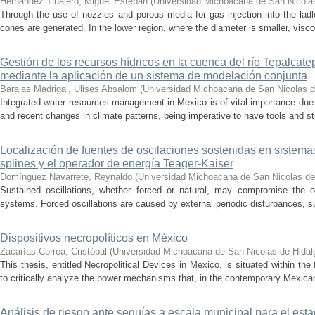
Hernández Tinajero, Miguel Esteban
(
Universidad Michoacana de San Nicola
Through the use of nozzles and porous media for gas injection into the ladle
cones are generated. In the lower region, where the diameter is smaller, visc
Gestión de los recursos hídricos en la cuenca del río Tepalcat
mediante la aplicación de un sistema de modelación conjunta
Barajas Madrigal, Ulises Absalom
(
Universidad Michoacana de San Nicolas d
Integrated water resources management in Mexico is of vital importance due 
and recent changes in climate patterns, being imperative to have tools and st
Localización de fuentes de oscilaciones sostenidas en sistema
splines y el operador de energía Teager-Kaiser
Domínguez Navarrete, Reynaldo
(
Universidad Michoacana de San Nicolas de
Sustained oscillations, whether forced or natural, may compromise the ope
systems. Forced oscillations are caused by external periodic disturbances, s
Dispositivos necropolíticos en México
Zacarías Correa, Cristóbal
(
Universidad Michoacana de San Nicolas de Hidal
This thesis, entitled Necropolitical Devices in Mexico, is situated within the
to critically analyze the power mechanisms that, in the contemporary Mexican
Análisis de riesgo ante sequías a escala municipal para el e