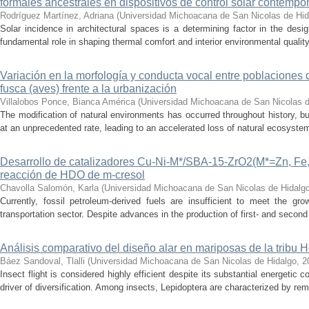
formales ancestrales en dispositivos de control solar contemp
Rodríguez Martínez, Adriana
(
Universidad Michoacana de San Nicolas de Hid
Solar incidence in architectural spaces is a determining factor in the desi
fundamental role in shaping thermal comfort and interior environmental qualit
Variación en la morfología y conducta vocal entre poblaciones 
fusca (aves) frente a la urbanización
Villalobos Ponce, Bianca América
(
Universidad Michoacana de San Nicolas d
The modification of natural environments has occurred throughout history, bu
at an unprecedented rate, leading to an accelerated loss of natural ecosystems.
Desarrollo de catalizadores Cu-Ni-M*/SBA-15-ZrO2(M*=Zn, Fe, 
reacción de HDO de m-cresol
Chavolla Salomón, Karla
(
Universidad Michoacana de San Nicolas de Hidalg
Currently, fossil petroleum-derived fuels are insufficient to meet the gr
transportation sector. Despite advances in the production of first- and second 
Análisis comparativo del diseño alar en mariposas de la tribu He
Báez Sandoval, Tlalli
(
Universidad Michoacana de San Nicolas de Hidalgo
,
2
Insect flight is considered highly efficient despite its substantial energeti
driver of diversification. Among insects, Lepidoptera are characterized by rema