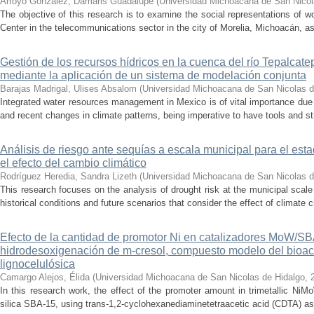
Arroyo González, Damaris Guadalupe
(
Universidad Michoacana de San Nicol
The objective of this research is to examine the social representations of 
Center in the telecommunications sector in the city of Morelia, Michoacán, as 
Gestión de los recursos hídricos en la cuenca del río Tepalcat
mediante la aplicación de un sistema de modelación conjunta
Barajas Madrigal, Ulises Absalom
(
Universidad Michoacana de San Nicolas d
Integrated water resources management in Mexico is of vital importance due 
and recent changes in climate patterns, being imperative to have tools and st
Análisis de riesgo ante sequías a escala municipal para el e
el efecto del cambio climático
Rodríguez Heredia, Sandra Lizeth
(
Universidad Michoacana de San Nicolas d
This research focuses on the analysis of drought risk at the municipal scale
historical conditions and future scenarios that consider the effect of climate c
Efecto de la cantidad de promotor Ni en catalizadores MoW/S
hidrodesoxigenación de m-cresol, compuesto modelo del bioac
lignocelulósica
Camargo Alejos, Élida
(
Universidad Michoacana de San Nicolas de Hidalgo
,
In this research work, the effect of the promoter amount in trimetallic N
silica SBA-15, using trans-1,2-cyclohexanediaminetetraacetic acid (CDTA) as 