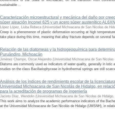
sustainable ...
Caracterización microestructural y mecánica del daño por cree
súper aleación Inconel 625 y un acero súper austenítico AL6X
López López, Liuba Rebeca
(
Universidad Michoacana de San Nicolas de Hid
Creep is a phenomenon of plastic deformation occurring at high temperature
take place during this time, meaning that alloy fracture depends on several fact
Relación de las diatomeas y la hidrogeoquímica para determina
Puruándiro, Michoacán
Jiménez Champo, Oscar Alejandro
(
Universidad Michoacana de San Nicolas 
Diatoms are commonly used as indicators of water quality, generally in lotic 
studies on the class Bacillariophyceae in hydrothermal springs are still scarce
Análisis de los índices de rendimiento escolar de la licenciatu
Universidad Michoacana de San Nicolás de Hidalgo, en relación
para la acreditación de programas de ingeniería
Jacinto Díaz, Wendolin
(
Universidad Michoacana de San Nicolas de Hidalgo
This work aims to analyze the academic performance indicators of the Bache
at the Universidad Michoacana de San Nicolás de Hidalgo (UMSNH), in relation 