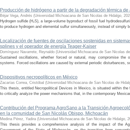
Producción de hidrógeno a partir de la degradación térmica de 
Béjar Vega, Andrés
(
Universidad Michoacana de San Nicolas de Hidalgo
,
202
Hydrogen sulfide (H₂S), a large-volume byproduct of fossil fuel hydrodesulfur
to produce hydrogen and elemental sulfur simultaneously, instead of simply be
Localización de fuentes de oscilaciones sostenidas en sistema
splines y el operador de energía Teager-Kaiser
Domínguez Navarrete, Reynaldo
(
Universidad Michoacana de San Nicolas de
Sustained oscillations, whether forced or natural, may compromise the ope
systems. Forced oscillations are caused by external periodic disturbances, s
Dispositivos necropolíticos en México
Zacarías Correa, Cristóbal
(
Universidad Michoacana de San Nicolas de Hidal
This thesis, entitled Necropolitical Devices in Mexico, is situated within the
to critically analyze the power mechanisms that, in the contemporary Mexican
Contribución del Programa AgroSano a la Transición Agroecoló
en la comunidad de San Nicolás Obispo, Michoacán
Medina Pérez, Yadira
(
Universidad Michoacana de San Nicolas de Hidalgo
,
2
This thesis provides a comprehensive analysis of the impact of the A
Government of the State of Michoacán, on the transition from convention