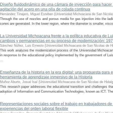
Diseño fluidodinámico de una cámara de inyección para hacer 
agitación del acero en una olla de colada continua
Hernández Tinajero, Miguel Esteban
(
Universidad Michoacana de San Nicola
Through the use of nozzles and porous media for gas injection into the ladle
cones are generated. In the lower region, where the diameter is smaller, visc
La Universidad Michoacana frente a la política educativa de Lui
cambios y permanencias en su proceso de modernización: 19
Sánchez Núñez, Luis Ernesto
(
Universidad Michoacana de San Nicolas de H
This work analyzes the modernization process of the Universidad Michoac
in response to the educational policy implemented by the government of Lu
...
Enseñanza de la historia en la era digital: una propuesta para 
herramienta de aprendizaje inmersivo de la Historia
Muñoz Aburto, Josué Isaí
(
Universidad Michoacana de San Nicolas de Hidal
This research paper addresses the educational transition and challenges th
adoption of Information and Communication Technologies, known as ICT. The ce
Representaciones sociales sobre el trabajo en trabajadores de 
experiencias del orden laboral flexible