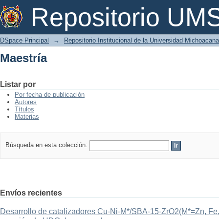
Maestría
Repositorio U
DSpace Principal
→
Repositorio Institucional de la Universidad Michoacan
Maestría
Listar por
Por fecha de publicación
Autores
Títulos
Materias
Búsqueda en esta colección:
Envíos recientes
Desarrollo de catalizadores Cu-Ni-M*/SBA-15-ZrO2(M*=Zn, Fe, 