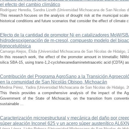
el efecto del cambio climático
Rodríguez Heredia, Sandra Lizeth
(
Universidad Michoacana de San Nicolas d
This research focuses on the analysis of drought risk at the municipal scale
historical conditions and future scenarios that consider the effect of climate c
Efecto de la cantidad de promotor Ni en catalizadores MoW/S
hidrodesoxigenación de m-cresol, compuesto modelo del bioac
lignocelulósica
Camargo Alejos, Élida
(
Universidad Michoacana de San Nicolas de Hidalgo
,
In this research work, the effect of the promoter amount in trimetallic N
silica SBA-15, using trans-1,2-cyclohexanediaminetetraacetic acid (CDTA) as 
Contribución del Programa AgroSano a la Transición Agroecoló
en la comunidad de San Nicolás Obispo, Michoacán
Medina Pérez, Yadira
(
Universidad Michoacana de San Nicolas de Hidalgo
,
2
This thesis provides a comprehensive analysis of the impact of the A
Government of the State of Michoacán, on the transition from convention
sustainable ...
Caracterización microestructural y mecánica del daño por cree
súper aleación Inconel 625 y un acero súper austenítico AL6X
López López, Liuba Rebeca
(
Universidad Michoacana de San Nicolas de Hid