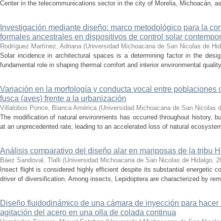
Center in the telecommunications sector in the city of Morelia, Michoacán, as 
Investigación mediante diseño: marco metodológico para la con
formales ancestrales en dispositivos de control solar contemp
Rodríguez Martínez, Adriana
(
Universidad Michoacana de San Nicolas de Hid
Solar incidence in architectural spaces is a determining factor in the desi
fundamental role in shaping thermal comfort and interior environmental qualit
Variación en la morfología y conducta vocal entre poblaciones 
fusca (aves) frente a la urbanización
Villalobos Ponce, Bianca América
(
Universidad Michoacana de San Nicolas d
The modification of natural environments has occurred throughout history, bu
at an unprecedented rate, leading to an accelerated loss of natural ecosystems.
Análisis comparativo del diseño alar en mariposas de la tribu He
Báez Sandoval, Tlalli
(
Universidad Michoacana de San Nicolas de Hidalgo
,
2
Insect flight is considered highly efficient despite its substantial energeti
driver of diversification. Among insects, Lepidoptera are characterized by rema
Diseño fluidodinámico de una cámara de inyección para hacer 
agitación del acero en una olla de colada continua