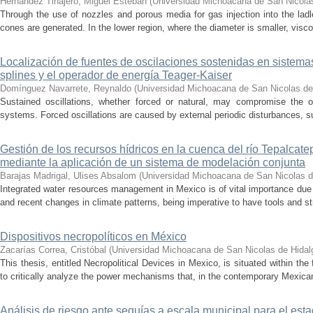
Hernández Tinajero, Miguel Esteban
(
Universidad Michoacana de San Nicola
Through the use of nozzles and porous media for gas injection into the ladle
cones are generated. In the lower region, where the diameter is smaller, visc
Localización de fuentes de oscilaciones sostenidas en sistema
splines y el operador de energía Teager-Kaiser
Domínguez Navarrete, Reynaldo
(
Universidad Michoacana de San Nicolas de
Sustained oscillations, whether forced or natural, may compromise the ope
systems. Forced oscillations are caused by external periodic disturbances, s
Gestión de los recursos hídricos en la cuenca del río Tepalcat
mediante la aplicación de un sistema de modelación conjunta
Barajas Madrigal, Ulises Absalom
(
Universidad Michoacana de San Nicolas d
Integrated water resources management in Mexico is of vital importance due 
and recent changes in climate patterns, being imperative to have tools and st
Dispositivos necropolíticos en México
Zacarías Correa, Cristóbal
(
Universidad Michoacana de San Nicolas de Hidal
This thesis, entitled Necropolitical Devices in Mexico, is situated within the
to critically analyze the power mechanisms that, in the contemporary Mexican
Análisis de riesgo ante sequías a escala municipal para el e