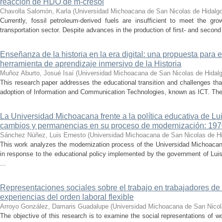
reacción de HDO de m-cresol
Chavolla Salomón, Karla
(
Universidad Michoacana de San Nicolas de Hidalg
Currently, fossil petroleum-derived fuels are insufficient to meet the gr
transportation sector. Despite advances in the production of first- and second 
Enseñanza de la historia en la era digital: una propuesta para 
herramienta de aprendizaje inmersivo de la Historia
Muñoz Aburto, Josué Isaí
(
Universidad Michoacana de San Nicolas de Hidal
This research paper addresses the educational transition and challenges th
adoption of Information and Communication Technologies, known as ICT. The ce
La Universidad Michoacana frente a la política educativa de Lui
cambios y permanencias en su proceso de modernización: 19
Sánchez Núñez, Luis Ernesto
(
Universidad Michoacana de San Nicolas de H
This work analyzes the modernization process of the Universidad Michoac
in response to the educational policy implemented by the government of Lu
...
Representaciones sociales sobre el trabajo en trabajadores de 
experiencias del orden laboral flexible
Arroyo González, Damaris Guadalupe
(
Universidad Michoacana de San Nicol
The objective of this research is to examine the social representations of 