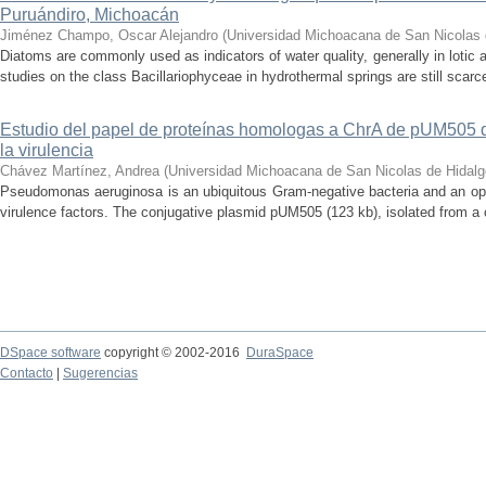
Puruándiro, Michoacán
Jiménez Champo, Oscar Alejandro
(
Universidad Michoacana de San Nicolas 
Diatoms are commonly used as indicators of water quality, generally in lotic 
studies on the class Bacillariophyceae in hydrothermal springs are still scarce
Estudio del papel de proteínas homologas a ChrA de pUM505
la virulencia
Chávez Martínez, Andrea
(
Universidad Michoacana de San Nicolas de Hidalg
Pseudomonas aeruginosa is an ubiquitous Gram-negative bacteria and an op
virulence factors. The conjugative plasmid pUM505 (123 kb), isolated from a cli
DSpace software
copyright © 2002-2016
DuraSpace
Contacto
|
Sugerencias