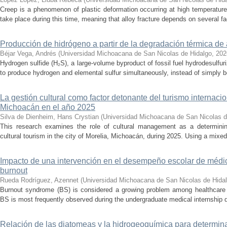
Creep is a phenomenon of plastic deformation occurring at high temperature
take place during this time, meaning that alloy fracture depends on several fact
Producción de hidrógeno a partir de la degradación térmica de 
Béjar Vega, Andrés
(
Universidad Michoacana de San Nicolas de Hidalgo
,
202
Hydrogen sulfide (H₂S), a large-volume byproduct of fossil fuel hydrodesulfur
to produce hydrogen and elemental sulfur simultaneously, instead of simply be
La gestión cultural como factor detonante del turismo internacio
Michoacán en el año 2025
Silva de Dienheim, Hans Crystian
(
Universidad Michoacana de San Nicolas d
This research examines the role of cultural management as a determining 
cultural tourism in the city of Morelia, Michoacán, during 2025. Using a mixed,
Impacto de una intervención en el desempeño escolar de médi
burnout
Rueda Rodríguez, Azennet
(
Universidad Michoacana de San Nicolas de Hida
Burnout syndrome (BS) is considered a growing problem among healthcare pr
BS is most frequently observed during the undergraduate medical internship du
Relación de las diatomeas y la hidrogeoquímica para determina