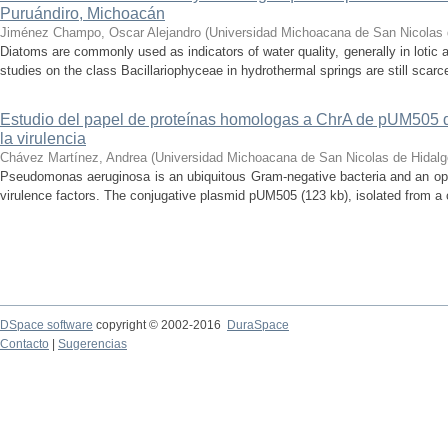
Puruándiro, Michoacán
Jiménez Champo, Oscar Alejandro
(
Universidad Michoacana de San Nicolas 
Diatoms are commonly used as indicators of water quality, generally in lotic 
studies on the class Bacillariophyceae in hydrothermal springs are still scarce
Estudio del papel de proteínas homologas a ChrA de pUM505
la virulencia
Chávez Martínez, Andrea
(
Universidad Michoacana de San Nicolas de Hidalg
Pseudomonas aeruginosa is an ubiquitous Gram-negative bacteria and an op
virulence factors. The conjugative plasmid pUM505 (123 kb), isolated from a cli
DSpace software
copyright © 2002-2016
DuraSpace
Contacto
|
Sugerencias