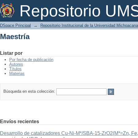
Maestría
Repositorio U
DSpace Principal
→
Repositorio Institucional de la Universidad Michoacan
Maestría
Listar por
Por fecha de publicación
Autores
Títulos
Materias
Búsqueda en esta colección:
Envíos recientes
Desarrollo de catalizadores Cu-Ni-M*/SBA-15-ZrO2(M*=Zn, Fe, 