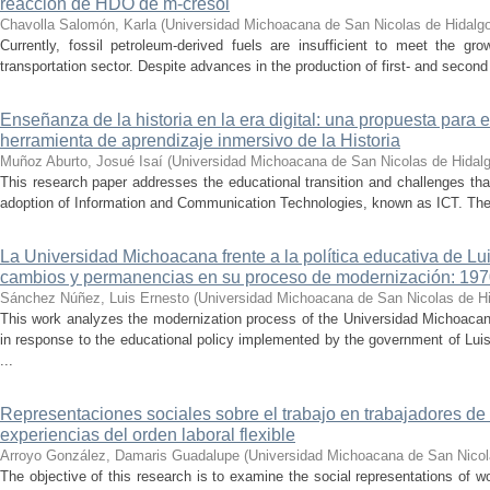
reacción de HDO de m-cresol
Chavolla Salomón, Karla
(
Universidad Michoacana de San Nicolas de Hidalg
Currently, fossil petroleum-derived fuels are insufficient to meet the gr
transportation sector. Despite advances in the production of first- and second 
Enseñanza de la historia en la era digital: una propuesta para 
herramienta de aprendizaje inmersivo de la Historia
Muñoz Aburto, Josué Isaí
(
Universidad Michoacana de San Nicolas de Hidal
This research paper addresses the educational transition and challenges th
adoption of Information and Communication Technologies, known as ICT. The ce
La Universidad Michoacana frente a la política educativa de Lui
cambios y permanencias en su proceso de modernización: 19
Sánchez Núñez, Luis Ernesto
(
Universidad Michoacana de San Nicolas de H
This work analyzes the modernization process of the Universidad Michoac
in response to the educational policy implemented by the government of Lu
...
Representaciones sociales sobre el trabajo en trabajadores de 
experiencias del orden laboral flexible
Arroyo González, Damaris Guadalupe
(
Universidad Michoacana de San Nicol
The objective of this research is to examine the social representations of 