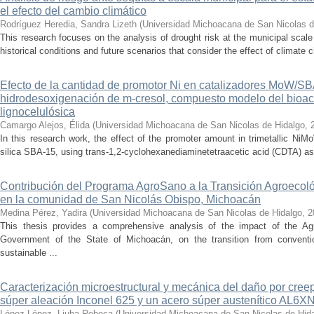
el efecto del cambio climático
Rodríguez Heredia, Sandra Lizeth
(
Universidad Michoacana de San Nicolas d
This research focuses on the analysis of drought risk at the municipal scale
historical conditions and future scenarios that consider the effect of climate c
Efecto de la cantidad de promotor Ni en catalizadores MoW/S
hidrodesoxigenación de m-cresol, compuesto modelo del bioac
lignocelulósica
Camargo Alejos, Élida
(
Universidad Michoacana de San Nicolas de Hidalgo
,
In this research work, the effect of the promoter amount in trimetallic N
silica SBA-15, using trans-1,2-cyclohexanediaminetetraacetic acid (CDTA) as 
Contribución del Programa AgroSano a la Transición Agroecoló
en la comunidad de San Nicolás Obispo, Michoacán
Medina Pérez, Yadira
(
Universidad Michoacana de San Nicolas de Hidalgo
,
2
This thesis provides a comprehensive analysis of the impact of the A
Government of the State of Michoacán, on the transition from convention
sustainable ...
Caracterización microestructural y mecánica del daño por cree
súper aleación Inconel 625 y un acero súper austenítico AL6X
López López, Liuba Rebeca
(
Universidad Michoacana de San Nicolas de Hid