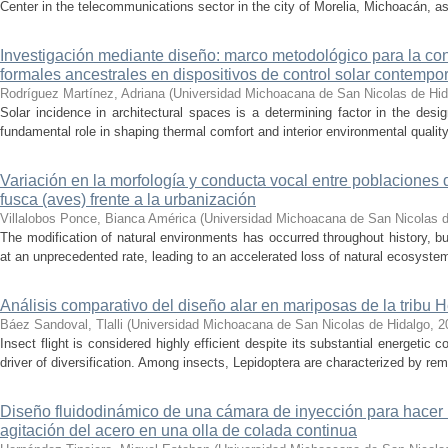
Center in the telecommunications sector in the city of Morelia, Michoacán, as 
Investigación mediante diseño: marco metodológico para la con
formales ancestrales en dispositivos de control solar contemp
Rodríguez Martínez, Adriana
(
Universidad Michoacana de San Nicolas de Hid
Solar incidence in architectural spaces is a determining factor in the desi
fundamental role in shaping thermal comfort and interior environmental qualit
Variación en la morfología y conducta vocal entre poblaciones 
fusca (aves) frente a la urbanización
Villalobos Ponce, Bianca América
(
Universidad Michoacana de San Nicolas d
The modification of natural environments has occurred throughout history, bu
at an unprecedented rate, leading to an accelerated loss of natural ecosystems.
Análisis comparativo del diseño alar en mariposas de la tribu He
Báez Sandoval, Tlalli
(
Universidad Michoacana de San Nicolas de Hidalgo
,
2
Insect flight is considered highly efficient despite its substantial energeti
driver of diversification. Among insects, Lepidoptera are characterized by rema
Diseño fluidodinámico de una cámara de inyección para hacer 
agitación del acero en una olla de colada continua