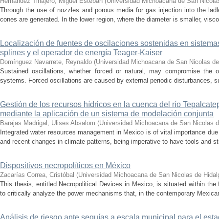
Hernández Tinajero, Miguel Esteban
(
Universidad Michoacana de San Nicola
Through the use of nozzles and porous media for gas injection into the ladle
cones are generated. In the lower region, where the diameter is smaller, visc
Localización de fuentes de oscilaciones sostenidas en sistema
splines y el operador de energía Teager-Kaiser
Domínguez Navarrete, Reynaldo
(
Universidad Michoacana de San Nicolas de
Sustained oscillations, whether forced or natural, may compromise the ope
systems. Forced oscillations are caused by external periodic disturbances, s
Gestión de los recursos hídricos en la cuenca del río Tepalcat
mediante la aplicación de un sistema de modelación conjunta
Barajas Madrigal, Ulises Absalom
(
Universidad Michoacana de San Nicolas d
Integrated water resources management in Mexico is of vital importance due 
and recent changes in climate patterns, being imperative to have tools and st
Dispositivos necropolíticos en México
Zacarías Correa, Cristóbal
(
Universidad Michoacana de San Nicolas de Hidal
This thesis, entitled Necropolitical Devices in Mexico, is situated within the
to critically analyze the power mechanisms that, in the contemporary Mexican
Análisis de riesgo ante sequías a escala municipal para el e