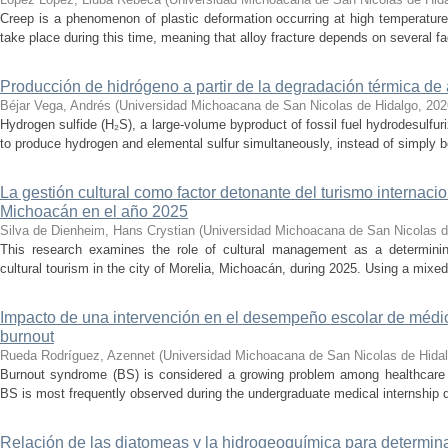
Creep is a phenomenon of plastic deformation occurring at high temperature
take place during this time, meaning that alloy fracture depends on several fact
Producción de hidrógeno a partir de la degradación térmica de 
Béjar Vega, Andrés
(
Universidad Michoacana de San Nicolas de Hidalgo
,
202
Hydrogen sulfide (H₂S), a large-volume byproduct of fossil fuel hydrodesulfur
to produce hydrogen and elemental sulfur simultaneously, instead of simply be
La gestión cultural como factor detonante del turismo internacio
Michoacán en el año 2025
Silva de Dienheim, Hans Crystian
(
Universidad Michoacana de San Nicolas d
This research examines the role of cultural management as a determining 
cultural tourism in the city of Morelia, Michoacán, during 2025. Using a mixed,
Impacto de una intervención en el desempeño escolar de médi
burnout
Rueda Rodríguez, Azennet
(
Universidad Michoacana de San Nicolas de Hida
Burnout syndrome (BS) is considered a growing problem among healthcare pr
BS is most frequently observed during the undergraduate medical internship du
Relación de las diatomeas y la hidrogeoquímica para determina