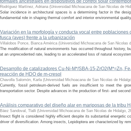
formales ancestrales en dispositivos de control solar contemp
Rodríguez Martínez, Adriana
(
Universidad Michoacana de San Nicolas de Hid
Solar incidence in architectural spaces is a determining factor in the desi
fundamental role in shaping thermal comfort and interior environmental qualit
Variación en la morfología y conducta vocal entre poblaciones 
fusca (aves) frente a la urbanización
Villalobos Ponce, Bianca América
(
Universidad Michoacana de San Nicolas d
The modification of natural environments has occurred throughout history, bu
at an unprecedented rate, leading to an accelerated loss of natural ecosystems.
Desarrollo de catalizadores Cu-Ni-M*/SBA-15-ZrO2(M*=Zn, Fe, 
reacción de HDO de m-cresol
Chavolla Salomón, Karla
(
Universidad Michoacana de San Nicolas de Hidalg
Currently, fossil petroleum-derived fuels are insufficient to meet the gr
transportation sector. Despite advances in the production of first- and second 
Análisis comparativo del diseño alar en mariposas de la tribu He
Báez Sandoval, Tlalli
(
Universidad Michoacana de San Nicolas de Hidalgo
,
2
Insect flight is considered highly efficient despite its substantial energeti
driver of diversification. Among insects, Lepidoptera are characterized by rema