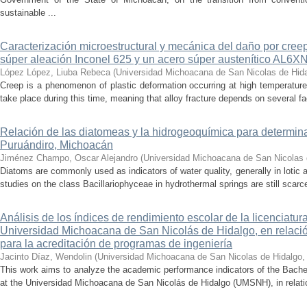
sustainable ...
Caracterización microestructural y mecánica del daño por cree
súper aleación Inconel 625 y un acero súper austenítico AL6X
López López, Liuba Rebeca
(
Universidad Michoacana de San Nicolas de Hid
Creep is a phenomenon of plastic deformation occurring at high temperature
take place during this time, meaning that alloy fracture depends on several fact
Relación de las diatomeas y la hidrogeoquímica para determina
Puruándiro, Michoacán
Jiménez Champo, Oscar Alejandro
(
Universidad Michoacana de San Nicolas 
Diatoms are commonly used as indicators of water quality, generally in lotic 
studies on the class Bacillariophyceae in hydrothermal springs are still scarce
Análisis de los índices de rendimiento escolar de la licenciatu
Universidad Michoacana de San Nicolás de Hidalgo, en relación
para la acreditación de programas de ingeniería
Jacinto Díaz, Wendolin
(
Universidad Michoacana de San Nicolas de Hidalgo
This work aims to analyze the academic performance indicators of the Bache
at the Universidad Michoacana de San Nicolás de Hidalgo (UMSNH), in relation 