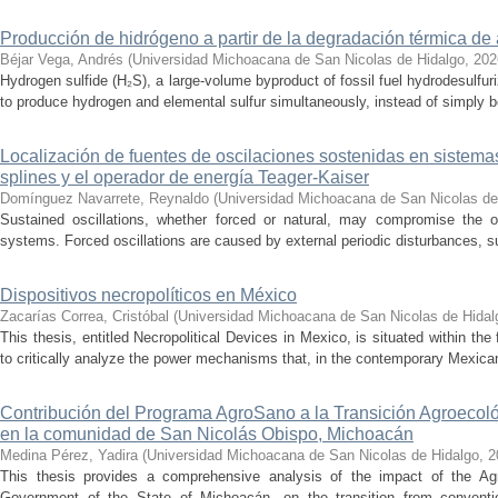
Producción de hidrógeno a partir de la degradación térmica de 
Béjar Vega, Andrés
(
Universidad Michoacana de San Nicolas de Hidalgo
,
202
Hydrogen sulfide (H₂S), a large-volume byproduct of fossil fuel hydrodesulfur
to produce hydrogen and elemental sulfur simultaneously, instead of simply be
Localización de fuentes de oscilaciones sostenidas en sistema
splines y el operador de energía Teager-Kaiser
Domínguez Navarrete, Reynaldo
(
Universidad Michoacana de San Nicolas de
Sustained oscillations, whether forced or natural, may compromise the ope
systems. Forced oscillations are caused by external periodic disturbances, s
Dispositivos necropolíticos en México
Zacarías Correa, Cristóbal
(
Universidad Michoacana de San Nicolas de Hidal
This thesis, entitled Necropolitical Devices in Mexico, is situated within the
to critically analyze the power mechanisms that, in the contemporary Mexican
Contribución del Programa AgroSano a la Transición Agroecoló
en la comunidad de San Nicolás Obispo, Michoacán
Medina Pérez, Yadira
(
Universidad Michoacana de San Nicolas de Hidalgo
,
2
This thesis provides a comprehensive analysis of the impact of the A
Government of the State of Michoacán, on the transition from convention