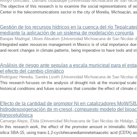
Arroyo González, Damaris Guadalupe
(
Universidad Michoacana de San Nicol
The objective of this research is to examine the social representations of 
Center in the telecommunications sector in the city of Morelia, Michoacán, as 
Gestión de los recursos hídricos en la cuenca del río Tepalcat
mediante la aplicación de un sistema de modelación conjunta
Barajas Madrigal, Ulises Absalom
(
Universidad Michoacana de San Nicolas d
Integrated water resources management in Mexico is of vital importance due 
and recent changes in climate patterns, being imperative to have tools and st
Análisis de riesgo ante sequías a escala municipal para el e
el efecto del cambio climático
Rodríguez Heredia, Sandra Lizeth
(
Universidad Michoacana de San Nicolas d
This research focuses on the analysis of drought risk at the municipal scale
historical conditions and future scenarios that consider the effect of climate c
Efecto de la cantidad de promotor Ni en catalizadores MoW/S
hidrodesoxigenación de m-cresol, compuesto modelo del bioac
lignocelulósica
Camargo Alejos, Élida
(
Universidad Michoacana de San Nicolas de Hidalgo
,
In this research work, the effect of the promoter amount in trimetallic N
silica SBA-15, using trans-1,2-cyclohexanediaminetetraacetic acid (CDTA) as 