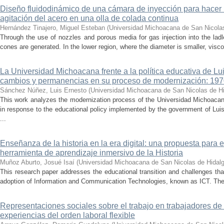
Diseño fluidodinámico de una cámara de inyección para hacer 
agitación del acero en una olla de colada continua
Hernández Tinajero, Miguel Esteban
(
Universidad Michoacana de San Nicola
Through the use of nozzles and porous media for gas injection into the ladle
cones are generated. In the lower region, where the diameter is smaller, visc
La Universidad Michoacana frente a la política educativa de Lui
cambios y permanencias en su proceso de modernización: 19
Sánchez Núñez, Luis Ernesto
(
Universidad Michoacana de San Nicolas de H
This work analyzes the modernization process of the Universidad Michoac
in response to the educational policy implemented by the government of Lu
...
Enseñanza de la historia en la era digital: una propuesta para 
herramienta de aprendizaje inmersivo de la Historia
Muñoz Aburto, Josué Isaí
(
Universidad Michoacana de San Nicolas de Hidal
This research paper addresses the educational transition and challenges th
adoption of Information and Communication Technologies, known as ICT. The ce
Representaciones sociales sobre el trabajo en trabajadores de 
experiencias del orden laboral flexible