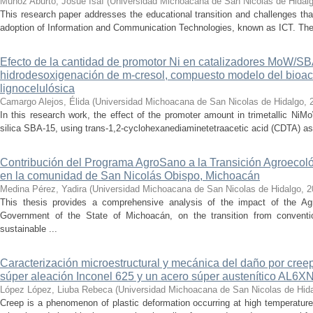
Muñoz Aburto, Josué Isaí
(
Universidad Michoacana de San Nicolas de Hidal
This research paper addresses the educational transition and challenges th
adoption of Information and Communication Technologies, known as ICT. The ce
Efecto de la cantidad de promotor Ni en catalizadores MoW/S
hidrodesoxigenación de m-cresol, compuesto modelo del bioac
lignocelulósica
Camargo Alejos, Élida
(
Universidad Michoacana de San Nicolas de Hidalgo
,
In this research work, the effect of the promoter amount in trimetallic N
silica SBA-15, using trans-1,2-cyclohexanediaminetetraacetic acid (CDTA) as 
Contribución del Programa AgroSano a la Transición Agroecoló
en la comunidad de San Nicolás Obispo, Michoacán
Medina Pérez, Yadira
(
Universidad Michoacana de San Nicolas de Hidalgo
,
2
This thesis provides a comprehensive analysis of the impact of the A
Government of the State of Michoacán, on the transition from convention
sustainable ...
Caracterización microestructural y mecánica del daño por cree
súper aleación Inconel 625 y un acero súper austenítico AL6X
López López, Liuba Rebeca
(
Universidad Michoacana de San Nicolas de Hid
Creep is a phenomenon of plastic deformation occurring at high temperature