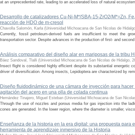
at an unprecedented rate, leading to an accelerated loss of natural ecosystems.
Desarrollo de catalizadores Cu-Ni-M*/SBA-15-ZrO2(M*=Zn, Fe, 
reacción de HDO de m-cresol
Chavolla Salomón, Karla
(
Universidad Michoacana de San Nicolas de Hidalg
Currently, fossil petroleum-derived fuels are insufficient to meet the gr
transportation sector. Despite advances in the production of first- and second 
Análisis comparativo del diseño alar en mariposas de la tribu He
Báez Sandoval, Tlalli
(
Universidad Michoacana de San Nicolas de Hidalgo
,
2
Insect flight is considered highly efficient despite its substantial energeti
driver of diversification. Among insects, Lepidoptera are characterized by rema
Diseño fluidodinámico de una cámara de inyección para hacer 
agitación del acero en una olla de colada continua
Hernández Tinajero, Miguel Esteban
(
Universidad Michoacana de San Nicola
Through the use of nozzles and porous media for gas injection into the ladle
cones are generated. In the lower region, where the diameter is smaller, visc
Enseñanza de la historia en la era digital: una propuesta para 
herramienta de aprendizaje inmersivo de la Historia