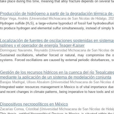
take place during this time, meaning that alloy fracture depends on several fact
Producción de hidrógeno a partir de la degradación térmica de 
Béjar Vega, Andrés
(
Universidad Michoacana de San Nicolas de Hidalgo
,
202
Hydrogen sulfide (H₂S), a large-volume byproduct of fossil fuel hydrodesulfur
to produce hydrogen and elemental sulfur simultaneously, instead of simply be
Localización de fuentes de oscilaciones sostenidas en sistema
splines y el operador de energía Teager-Kaiser
Domínguez Navarrete, Reynaldo
(
Universidad Michoacana de San Nicolas de
Sustained oscillations, whether forced or natural, may compromise the ope
systems. Forced oscillations are caused by external periodic disturbances, s
Gestión de los recursos hídricos en la cuenca del río Tepalcat
mediante la aplicación de un sistema de modelación conjunta
Barajas Madrigal, Ulises Absalom
(
Universidad Michoacana de San Nicolas d
Integrated water resources management in Mexico is of vital importance due 
and recent changes in climate patterns, being imperative to have tools and st
Dispositivos necropolíticos en México
Zacarías Correa, Cristóbal
(
Universidad Michoacana de San Nicolas de Hidal
This thesis, entitled Necropolitical Devices in Mexico, is situated within the