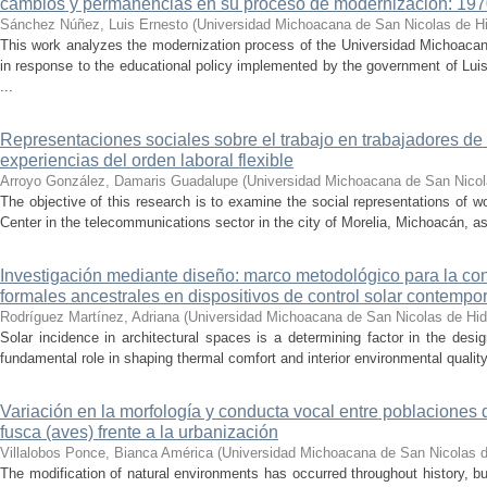
cambios y permanencias en su proceso de modernización: 19
Sánchez Núñez, Luis Ernesto
(
Universidad Michoacana de San Nicolas de H
This work analyzes the modernization process of the Universidad Michoac
in response to the educational policy implemented by the government of Lu
...
Representaciones sociales sobre el trabajo en trabajadores de 
experiencias del orden laboral flexible
Arroyo González, Damaris Guadalupe
(
Universidad Michoacana de San Nicol
The objective of this research is to examine the social representations of 
Center in the telecommunications sector in the city of Morelia, Michoacán, as 
Investigación mediante diseño: marco metodológico para la con
formales ancestrales en dispositivos de control solar contemp
Rodríguez Martínez, Adriana
(
Universidad Michoacana de San Nicolas de Hid
Solar incidence in architectural spaces is a determining factor in the desi
fundamental role in shaping thermal comfort and interior environmental qualit
Variación en la morfología y conducta vocal entre poblaciones 
fusca (aves) frente a la urbanización
Villalobos Ponce, Bianca América
(
Universidad Michoacana de San Nicolas d
The modification of natural environments has occurred throughout history, bu