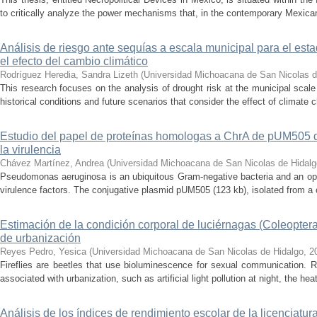
to critically analyze the power mechanisms that, in the contemporary Mexican
Análisis de riesgo ante sequías a escala municipal para el e
el efecto del cambio climático
Rodríguez Heredia, Sandra Lizeth
(
Universidad Michoacana de San Nicolas d
This research focuses on the analysis of drought risk at the municipal scale
historical conditions and future scenarios that consider the effect of climate c
Estudio del papel de proteínas homologas a ChrA de pUM505
la virulencia
Chávez Martínez, Andrea
(
Universidad Michoacana de San Nicolas de Hidalg
Pseudomonas aeruginosa is an ubiquitous Gram-negative bacteria and an op
virulence factors. The conjugative plasmid pUM505 (123 kb), isolated from a cli
Estimación de la condición corporal de luciérnagas (Coleopter
de urbanización
Reyes Pedro, Yesica
(
Universidad Michoacana de San Nicolas de Hidalgo
,
2
Fireflies are beetles that use bioluminescence for sexual communication. 
associated with urbanization, such as artificial light pollution at night, the heat
Análisis de los índices de rendimiento escolar de la licenciatu