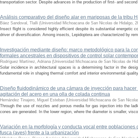
transportation sector. Despite advances in the production of first- and second 
Análisis comparativo del diseño alar en mariposas de la tribu He
Báez Sandoval, Tlalli
(
Universidad Michoacana de San Nicolas de Hidalgo
,
2
Insect flight is considered highly efficient despite its substantial energeti
driver of diversification. Among insects, Lepidoptera are characterized by rema
Investigación mediante diseño: marco metodológico para la con
formales ancestrales en dispositivos de control solar contemp
Rodríguez Martínez, Adriana
(
Universidad Michoacana de San Nicolas de Hid
Solar incidence in architectural spaces is a determining factor in the desi
fundamental role in shaping thermal comfort and interior environmental qualit
Diseño fluidodinámico de una cámara de inyección para hacer 
agitación del acero en una olla de colada continua
Hernández Tinajero, Miguel Esteban
(
Universidad Michoacana de San Nicola
Through the use of nozzles and porous media for gas injection into the ladle
cones are generated. In the lower region, where the diameter is smaller, visc
Variación en la morfología y conducta vocal entre poblaciones 
fusca (aves) frente a la urbanización