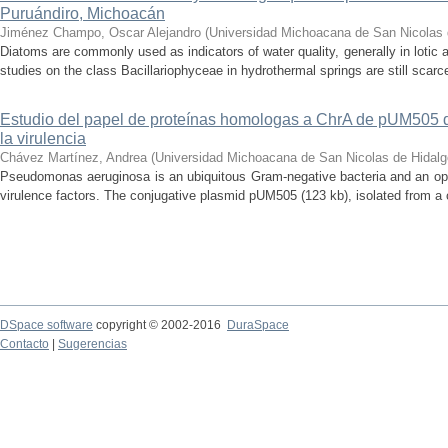
Puruándiro, Michoacán
Jiménez Champo, Oscar Alejandro
(
Universidad Michoacana de San Nicolas 
Diatoms are commonly used as indicators of water quality, generally in lotic 
studies on the class Bacillariophyceae in hydrothermal springs are still scarce
Estudio del papel de proteínas homologas a ChrA de pUM505
la virulencia
Chávez Martínez, Andrea
(
Universidad Michoacana de San Nicolas de Hidalg
Pseudomonas aeruginosa is an ubiquitous Gram-negative bacteria and an op
virulence factors. The conjugative plasmid pUM505 (123 kb), isolated from a cli
DSpace software
copyright © 2002-2016
DuraSpace
Contacto
|
Sugerencias