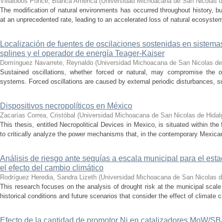
Villalobos Ponce, Bianca América
(
Universidad Michoacana de San Nicolas d
The modification of natural environments has occurred throughout history, bu
at an unprecedented rate, leading to an accelerated loss of natural ecosystems.
Localización de fuentes de oscilaciones sostenidas en sistema
splines y el operador de energía Teager-Kaiser
Domínguez Navarrete, Reynaldo
(
Universidad Michoacana de San Nicolas de
Sustained oscillations, whether forced or natural, may compromise the ope
systems. Forced oscillations are caused by external periodic disturbances, s
Dispositivos necropolíticos en México
Zacarías Correa, Cristóbal
(
Universidad Michoacana de San Nicolas de Hidal
This thesis, entitled Necropolitical Devices in Mexico, is situated within the
to critically analyze the power mechanisms that, in the contemporary Mexican
Análisis de riesgo ante sequías a escala municipal para el e
el efecto del cambio climático
Rodríguez Heredia, Sandra Lizeth
(
Universidad Michoacana de San Nicolas d
This research focuses on the analysis of drought risk at the municipal scale
historical conditions and future scenarios that consider the effect of climate c
Efecto de la cantidad de promotor Ni en catalizadores MoW/S