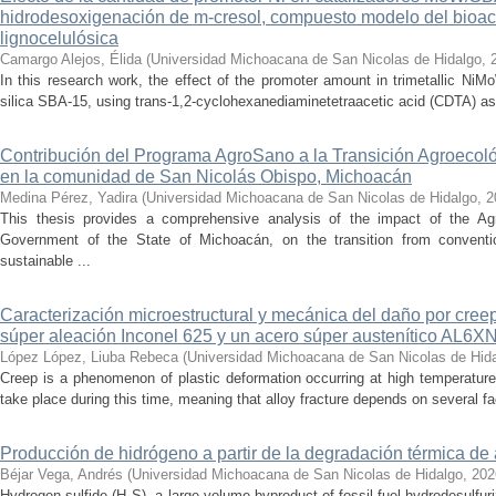
hidrodesoxigenación de m-cresol, compuesto modelo del bioac
lignocelulósica
Camargo Alejos, Élida
(
Universidad Michoacana de San Nicolas de Hidalgo
,
In this research work, the effect of the promoter amount in trimetallic N
silica SBA-15, using trans-1,2-cyclohexanediaminetetraacetic acid (CDTA) as 
Contribución del Programa AgroSano a la Transición Agroecoló
en la comunidad de San Nicolás Obispo, Michoacán
Medina Pérez, Yadira
(
Universidad Michoacana de San Nicolas de Hidalgo
,
2
This thesis provides a comprehensive analysis of the impact of the A
Government of the State of Michoacán, on the transition from convention
sustainable ...
Caracterización microestructural y mecánica del daño por cree
súper aleación Inconel 625 y un acero súper austenítico AL6X
López López, Liuba Rebeca
(
Universidad Michoacana de San Nicolas de Hid
Creep is a phenomenon of plastic deformation occurring at high temperature
take place during this time, meaning that alloy fracture depends on several fact
Producción de hidrógeno a partir de la degradación térmica de 
Béjar Vega, Andrés
(
Universidad Michoacana de San Nicolas de Hidalgo
,
202
Hydrogen sulfide (H₂S), a large-volume byproduct of fossil fuel hydrodesulfur