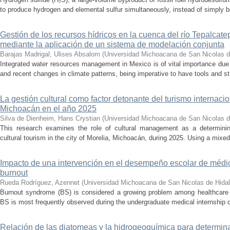
to produce hydrogen and elemental sulfur simultaneously, instead of simply be
Gestión de los recursos hídricos en la cuenca del río Tepalcat
mediante la aplicación de un sistema de modelación conjunta
Barajas Madrigal, Ulises Absalom
(
Universidad Michoacana de San Nicolas d
Integrated water resources management in Mexico is of vital importance due 
and recent changes in climate patterns, being imperative to have tools and st
La gestión cultural como factor detonante del turismo internacio
Michoacán en el año 2025
Silva de Dienheim, Hans Crystian
(
Universidad Michoacana de San Nicolas d
This research examines the role of cultural management as a determining 
cultural tourism in the city of Morelia, Michoacán, during 2025. Using a mixed,
Impacto de una intervención en el desempeño escolar de médi
burnout
Rueda Rodríguez, Azennet
(
Universidad Michoacana de San Nicolas de Hida
Burnout syndrome (BS) is considered a growing problem among healthcare pr
BS is most frequently observed during the undergraduate medical internship du
Relación de las diatomeas y la hidrogeoquímica para determina