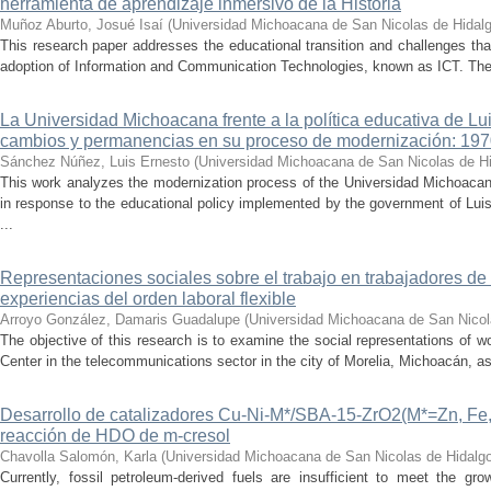
herramienta de aprendizaje inmersivo de la Historia
Muñoz Aburto, Josué Isaí
(
Universidad Michoacana de San Nicolas de Hidal
This research paper addresses the educational transition and challenges th
adoption of Information and Communication Technologies, known as ICT. The ce
La Universidad Michoacana frente a la política educativa de Lui
cambios y permanencias en su proceso de modernización: 19
Sánchez Núñez, Luis Ernesto
(
Universidad Michoacana de San Nicolas de H
This work analyzes the modernization process of the Universidad Michoac
in response to the educational policy implemented by the government of Lu
...
Representaciones sociales sobre el trabajo en trabajadores de 
experiencias del orden laboral flexible
Arroyo González, Damaris Guadalupe
(
Universidad Michoacana de San Nicol
The objective of this research is to examine the social representations of 
Center in the telecommunications sector in the city of Morelia, Michoacán, as 
Desarrollo de catalizadores Cu-Ni-M*/SBA-15-ZrO2(M*=Zn, Fe, 
reacción de HDO de m-cresol
Chavolla Salomón, Karla
(
Universidad Michoacana de San Nicolas de Hidalg
Currently, fossil petroleum-derived fuels are insufficient to meet the gr