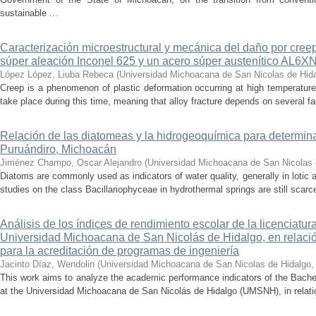
sustainable ...
Caracterización microestructural y mecánica del daño por cree
súper aleación Inconel 625 y un acero súper austenítico AL6X
López López, Liuba Rebeca
(
Universidad Michoacana de San Nicolas de Hid
Creep is a phenomenon of plastic deformation occurring at high temperature
take place during this time, meaning that alloy fracture depends on several fact
Relación de las diatomeas y la hidrogeoquímica para determina
Puruándiro, Michoacán
Jiménez Champo, Oscar Alejandro
(
Universidad Michoacana de San Nicolas 
Diatoms are commonly used as indicators of water quality, generally in lotic 
studies on the class Bacillariophyceae in hydrothermal springs are still scarce
Análisis de los índices de rendimiento escolar de la licenciatu
Universidad Michoacana de San Nicolás de Hidalgo, en relación
para la acreditación de programas de ingeniería
Jacinto Díaz, Wendolin
(
Universidad Michoacana de San Nicolas de Hidalgo
This work aims to analyze the academic performance indicators of the Bache
at the Universidad Michoacana de San Nicolás de Hidalgo (UMSNH), in relation 