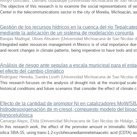
Arroyo González, Damaris Guadalupe
(
Universidad Michoacana de San Nicol
The objective of this research is to examine the social representations of 
Center in the telecommunications sector in the city of Morelia, Michoacán, as 
Gestión de los recursos hídricos en la cuenca del río Tepalcat
mediante la aplicación de un sistema de modelación conjunta
Barajas Madrigal, Ulises Absalom
(
Universidad Michoacana de San Nicolas d
Integrated water resources management in Mexico is of vital importance due 
and recent changes in climate patterns, being imperative to have tools and st
Análisis de riesgo ante sequías a escala municipal para el e
el efecto del cambio climático
Rodríguez Heredia, Sandra Lizeth
(
Universidad Michoacana de San Nicolas d
This research focuses on the analysis of drought risk at the municipal scale
historical conditions and future scenarios that consider the effect of climate c
Efecto de la cantidad de promotor Ni en catalizadores MoW/S
hidrodesoxigenación de m-cresol, compuesto modelo del bioac
lignocelulósica
Camargo Alejos, Élida
(
Universidad Michoacana de San Nicolas de Hidalgo
,
In this research work, the effect of the promoter amount in trimetallic N
silica SBA-15, using trans-1,2-cyclohexanediaminetetraacetic acid (CDTA) as 