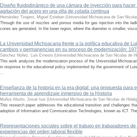
Diseño fluidodinámico de una cámara de inyección para hacer 
agitación del acero en una olla de colada continua
Hernández Tinajero, Miguel Esteban
(
Universidad Michoacana de San Nicola
Through the use of nozzles and porous media for gas injection into the ladle
cones are generated. In the lower region, where the diameter is smaller, visc
La Universidad Michoacana frente a la política educativa de Lui
cambios y permanencias en su proceso de modernización: 19
Sánchez Núñez, Luis Ernesto
(
Universidad Michoacana de San Nicolas de H
This work analyzes the modernization process of the Universidad Michoac
in response to the educational policy implemented by the government of Lu
...
Enseñanza de la historia en la era digital: una propuesta para 
herramienta de aprendizaje inmersivo de la Historia
Muñoz Aburto, Josué Isaí
(
Universidad Michoacana de San Nicolas de Hidal
This research paper addresses the educational transition and challenges th
adoption of Information and Communication Technologies, known as ICT. The ce
Representaciones sociales sobre el trabajo en trabajadores de 
experiencias del orden laboral flexible