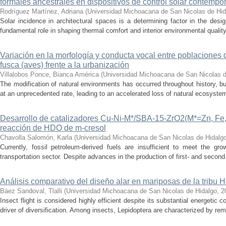
formales ancestrales en dispositivos de control solar contemp
Rodríguez Martínez, Adriana
(
Universidad Michoacana de San Nicolas de Hid
Solar incidence in architectural spaces is a determining factor in the desi
fundamental role in shaping thermal comfort and interior environmental qualit
Variación en la morfología y conducta vocal entre poblaciones 
fusca (aves) frente a la urbanización
Villalobos Ponce, Bianca América
(
Universidad Michoacana de San Nicolas d
The modification of natural environments has occurred throughout history, bu
at an unprecedented rate, leading to an accelerated loss of natural ecosystems.
Desarrollo de catalizadores Cu-Ni-M*/SBA-15-ZrO2(M*=Zn, Fe, 
reacción de HDO de m-cresol
Chavolla Salomón, Karla
(
Universidad Michoacana de San Nicolas de Hidalg
Currently, fossil petroleum-derived fuels are insufficient to meet the gr
transportation sector. Despite advances in the production of first- and second 
Análisis comparativo del diseño alar en mariposas de la tribu He
Báez Sandoval, Tlalli
(
Universidad Michoacana de San Nicolas de Hidalgo
,
2
Insect flight is considered highly efficient despite its substantial energeti
driver of diversification. Among insects, Lepidoptera are characterized by rema