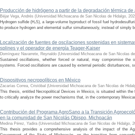
Producción de hidrógeno a partir de la degradación térmica de 
Béjar Vega, Andrés
(
Universidad Michoacana de San Nicolas de Hidalgo
,
202
Hydrogen sulfide (H₂S), a large-volume byproduct of fossil fuel hydrodesulfur
to produce hydrogen and elemental sulfur simultaneously, instead of simply be
Localización de fuentes de oscilaciones sostenidas en sistema
splines y el operador de energía Teager-Kaiser
Domínguez Navarrete, Reynaldo
(
Universidad Michoacana de San Nicolas de
Sustained oscillations, whether forced or natural, may compromise the ope
systems. Forced oscillations are caused by external periodic disturbances, s
Dispositivos necropolíticos en México
Zacarías Correa, Cristóbal
(
Universidad Michoacana de San Nicolas de Hidal
This thesis, entitled Necropolitical Devices in Mexico, is situated within the
to critically analyze the power mechanisms that, in the contemporary Mexican
Contribución del Programa AgroSano a la Transición Agroecoló
en la comunidad de San Nicolás Obispo, Michoacán
Medina Pérez, Yadira
(
Universidad Michoacana de San Nicolas de Hidalgo
,
2
This thesis provides a comprehensive analysis of the impact of the A
Government of the State of Michoacán, on the transition from convention