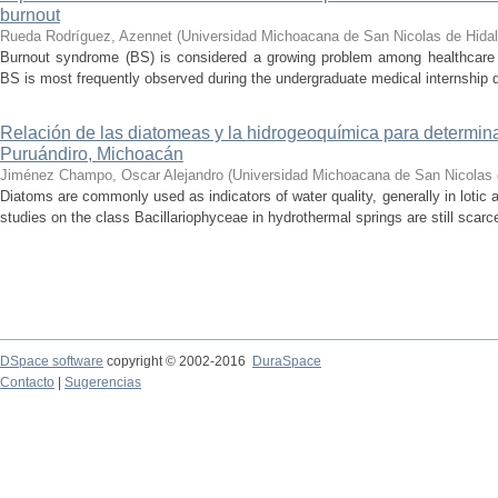
burnout
Rueda Rodríguez, Azennet
(
Universidad Michoacana de San Nicolas de Hida
Burnout syndrome (BS) is considered a growing problem among healthcare pr
BS is most frequently observed during the undergraduate medical internship du
Relación de las diatomeas y la hidrogeoquímica para determina
Puruándiro, Michoacán
Jiménez Champo, Oscar Alejandro
(
Universidad Michoacana de San Nicolas 
Diatoms are commonly used as indicators of water quality, generally in lotic 
studies on the class Bacillariophyceae in hydrothermal springs are still scarce
DSpace software
copyright © 2002-2016
DuraSpace
Contacto
|
Sugerencias