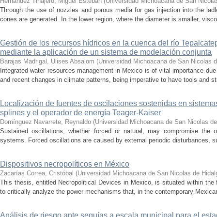
Hernández Tinajero, Miguel Esteban
(
Universidad Michoacana de San Nicola
Through the use of nozzles and porous media for gas injection into the ladle
cones are generated. In the lower region, where the diameter is smaller, visc
Gestión de los recursos hídricos en la cuenca del río Tepalcat
mediante la aplicación de un sistema de modelación conjunta
Barajas Madrigal, Ulises Absalom
(
Universidad Michoacana de San Nicolas d
Integrated water resources management in Mexico is of vital importance due 
and recent changes in climate patterns, being imperative to have tools and st
Localización de fuentes de oscilaciones sostenidas en sistema
splines y el operador de energía Teager-Kaiser
Domínguez Navarrete, Reynaldo
(
Universidad Michoacana de San Nicolas de
Sustained oscillations, whether forced or natural, may compromise the ope
systems. Forced oscillations are caused by external periodic disturbances, s
Dispositivos necropolíticos en México
Zacarías Correa, Cristóbal
(
Universidad Michoacana de San Nicolas de Hidal
This thesis, entitled Necropolitical Devices in Mexico, is situated within the
to critically analyze the power mechanisms that, in the contemporary Mexican
Análisis de riesgo ante sequías a escala municipal para el e