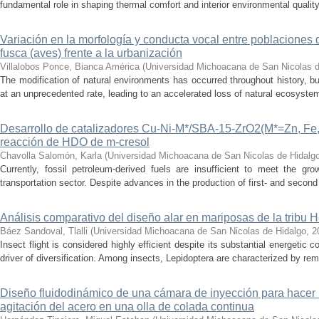
fundamental role in shaping thermal comfort and interior environmental qualit
Variación en la morfología y conducta vocal entre poblaciones 
fusca (aves) frente a la urbanización
Villalobos Ponce, Bianca América
(
Universidad Michoacana de San Nicolas d
The modification of natural environments has occurred throughout history, bu
at an unprecedented rate, leading to an accelerated loss of natural ecosystems.
Desarrollo de catalizadores Cu-Ni-M*/SBA-15-ZrO2(M*=Zn, Fe, 
reacción de HDO de m-cresol
Chavolla Salomón, Karla
(
Universidad Michoacana de San Nicolas de Hidalg
Currently, fossil petroleum-derived fuels are insufficient to meet the gr
transportation sector. Despite advances in the production of first- and second 
Análisis comparativo del diseño alar en mariposas de la tribu He
Báez Sandoval, Tlalli
(
Universidad Michoacana de San Nicolas de Hidalgo
,
2
Insect flight is considered highly efficient despite its substantial energeti
driver of diversification. Among insects, Lepidoptera are characterized by rema
Diseño fluidodinámico de una cámara de inyección para hacer 
agitación del acero en una olla de colada continua