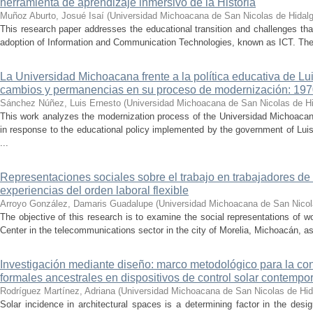
herramienta de aprendizaje inmersivo de la Historia
Muñoz Aburto, Josué Isaí
(
Universidad Michoacana de San Nicolas de Hidal
This research paper addresses the educational transition and challenges th
adoption of Information and Communication Technologies, known as ICT. The ce
La Universidad Michoacana frente a la política educativa de Lui
cambios y permanencias en su proceso de modernización: 19
Sánchez Núñez, Luis Ernesto
(
Universidad Michoacana de San Nicolas de H
This work analyzes the modernization process of the Universidad Michoac
in response to the educational policy implemented by the government of Lu
...
Representaciones sociales sobre el trabajo en trabajadores de 
experiencias del orden laboral flexible
Arroyo González, Damaris Guadalupe
(
Universidad Michoacana de San Nicol
The objective of this research is to examine the social representations of 
Center in the telecommunications sector in the city of Morelia, Michoacán, as 
Investigación mediante diseño: marco metodológico para la con
formales ancestrales en dispositivos de control solar contemp
Rodríguez Martínez, Adriana
(
Universidad Michoacana de San Nicolas de Hid
Solar incidence in architectural spaces is a determining factor in the desi