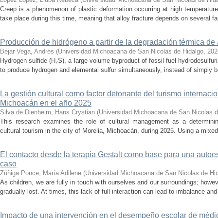
Creep is a phenomenon of plastic deformation occurring at high temperature
take place during this time, meaning that alloy fracture depends on several fact
Producción de hidrógeno a partir de la degradación térmica de 
Béjar Vega, Andrés
(
Universidad Michoacana de San Nicolas de Hidalgo
,
202
Hydrogen sulfide (H₂S), a large-volume byproduct of fossil fuel hydrodesulfur
to produce hydrogen and elemental sulfur simultaneously, instead of simply be
La gestión cultural como factor detonante del turismo internacio
Michoacán en el año 2025
Silva de Dienheim, Hans Crystian
(
Universidad Michoacana de San Nicolas d
This research examines the role of cultural management as a determining 
cultural tourism in the city of Morelia, Michoacán, during 2025. Using a mixed,
El contacto desde la terapia Gestalt como base para una auto
caso
Zúñiga Ponce, María Adilene
(
Universidad Michoacana de San Nicolas de Hi
As children, we are fully in touch with ourselves and our surroundings; howev
gradually lost. At times, this lack of full interaction can lead to imbalance and 
Impacto de una intervención en el desempeño escolar de médi