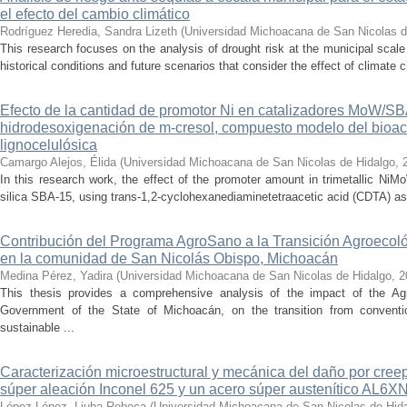
el efecto del cambio climático
Rodríguez Heredia, Sandra Lizeth
(
Universidad Michoacana de San Nicolas d
This research focuses on the analysis of drought risk at the municipal scale
historical conditions and future scenarios that consider the effect of climate c
Efecto de la cantidad de promotor Ni en catalizadores MoW/S
hidrodesoxigenación de m-cresol, compuesto modelo del bioac
lignocelulósica
Camargo Alejos, Élida
(
Universidad Michoacana de San Nicolas de Hidalgo
,
In this research work, the effect of the promoter amount in trimetallic N
silica SBA-15, using trans-1,2-cyclohexanediaminetetraacetic acid (CDTA) as 
Contribución del Programa AgroSano a la Transición Agroecoló
en la comunidad de San Nicolás Obispo, Michoacán
Medina Pérez, Yadira
(
Universidad Michoacana de San Nicolas de Hidalgo
,
2
This thesis provides a comprehensive analysis of the impact of the A
Government of the State of Michoacán, on the transition from convention
sustainable ...
Caracterización microestructural y mecánica del daño por cree
súper aleación Inconel 625 y un acero súper austenítico AL6X
López López, Liuba Rebeca
(
Universidad Michoacana de San Nicolas de Hid