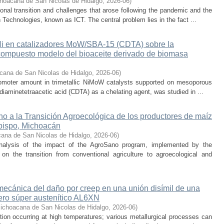
hoacana de San Nicolas de Hidalgo
,
2026-06
)
nal transition and challenges that arose following the pandemic and the
Technologies, known as ICT. The central problem lies in the fact ...
 Ni en catalizadores MoW/SBA-15 (CDTA) sobre la
compuesto modelo del bioaceite derivado de biomasa
cana de San Nicolas de Hidalgo
,
2026-06
)
promoter amount in trimetallic NiMoW catalysts supported on mesoporous
iaminetetraacetic acid (CDTA) as a chelating agent, was studied in ...
o a la Transición Agroecológica de los productores de maíz
bispo, Michoacán
ana de San Nicolas de Hidalgo
,
2026-06
)
nalysis of the impact of the AgroSano program, implemented by the
n the transition from conventional agriculture to agroecological and
 mecánica del daño por creep en una unión disímil de una
ero súper austenítico AL6XN
ichoacana de San Nicolas de Hidalgo
,
2026-06
)
ion occurring at high temperatures; various metallurgical processes can