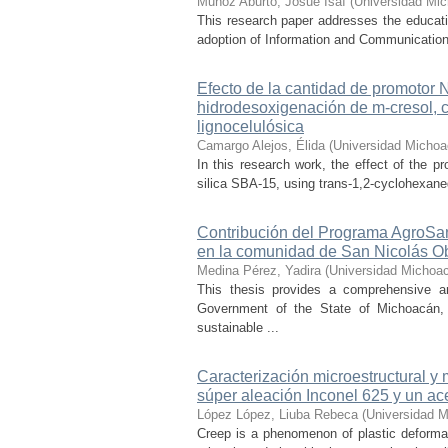
Muñoz Aburto, Josué Isaí
(
Universidad Mic
This research paper addresses the educatio
adoption of Information and Communication 
Efecto de la cantidad de promotor
hidrodesoxigenación de m-cresol, 
lignocelulósica
Camargo Alejos, Élida
(
Universidad Michoa
In this research work, the effect of the 
silica SBA-15, using trans-1,2-cyclohexaned
Contribución del Programa AgroSan
en la comunidad de San Nicolás O
Medina Pérez, Yadira
(
Universidad Michoac
This thesis provides a comprehensive a
Government of the State of Michoacán, o
sustainable ...
Caracterización microestructural y
súper aleación Inconel 625 y un ac
López López, Liuba Rebeca
(
Universidad M
Creep is a phenomenon of plastic deformat