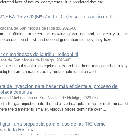
lerated loss of natural ecosystems. It is predicted that the ...
-M*/SBA-15-ZrO2(M*=Zn, Fe, Co) y su aplicación en la
oacana de San Nicolas de Hidalgo
,
2026-06
)
 are insufficient to meet the growing global demand, especially in the
he production of first- and second generation biofuels, they have ...
r en mariposas de la tribu Heliconiini
ana de San Nicolas de Hidalgo
,
2026-06
)
t despite its substantial energetic costs and has been recognized as a key
pidoptera are characterized by remarkable variation and ...
a de inyección para hacer más eficiente el proceso de
colada continua
rsidad Michoacana de San Nicolas de Hidalgo
,
2026-06
)
 for gas injection into the ladle, vertical jets in the form of truncated
here the diameter is smaller, viscous forces dominate over ...
digital: una propuesta para el uso de las TIC como
vo de la Historia