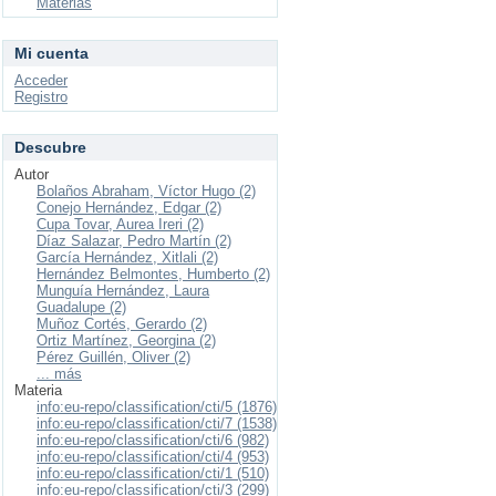
Materias
Mi cuenta
Acceder
Registro
Descubre
Autor
Bolaños Abraham, Víctor Hugo (2)
Conejo Hernández, Edgar (2)
Cupa Tovar, Aurea Ireri (2)
Díaz Salazar, Pedro Martín (2)
García Hernández, Xitlali (2)
Hernández Belmontes, Humberto (2)
Munguía Hernández, Laura
Guadalupe (2)
Muñoz Cortés, Gerardo (2)
Ortiz Martínez, Georgina (2)
Pérez Guillén, Oliver (2)
... más
Materia
info:eu-repo/classification/cti/5 (1876)
info:eu-repo/classification/cti/7 (1538)
info:eu-repo/classification/cti/6 (982)
info:eu-repo/classification/cti/4 (953)
info:eu-repo/classification/cti/1 (510)
info:eu-repo/classification/cti/3 (299)