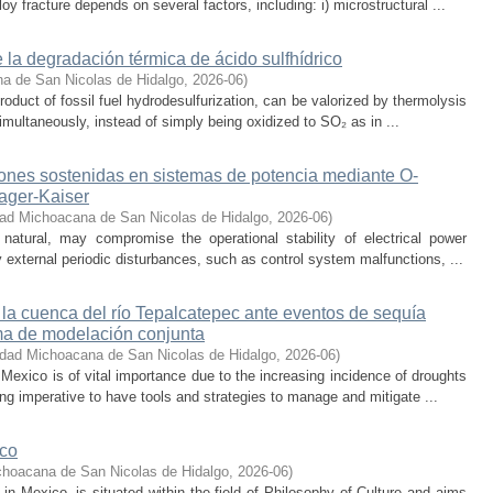
oy fracture depends on several factors, including: i) microstructural ...
 la degradación térmica de ácido sulfhídrico
a de San Nicolas de Hidalgo
,
2026-06
)
oduct of fossil fuel hydrodesulfurization, can be valorized by thermolysis
multaneously, instead of simply being oxidized to SO₂ as in ...
iones sostenidas en sistemas de potencia mediante O-
eager-Kaiser
dad Michoacana de San Nicolas de Hidalgo
,
2026-06
)
 natural, may compromise the operational stability of electrical power
 external periodic disturbances, such as control system malfunctions, ...
 la cuenca del río Tepalcatepec ante eventos de sequía
ema de modelación conjunta
idad Michoacana de San Nicolas de Hidalgo
,
2026-06
)
exico is of vital importance due to the increasing incidence of droughts
ng imperative to have tools and strategies to manage and mitigate ...
ico
choacana de San Nicolas de Hidalgo
,
2026-06
)
s in Mexico, is situated within the field of Philosophy of Culture and aims