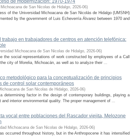
ceso de modernización: 1970-1974
 Michoacana de San Nicolas de Hidalgo
,
2026-06
)
cess of the Universidad Michoacana de San Nicolás de Hidalgo (UMSNH)
lemented by the government of Luis Echeverría Álvarez between 1970 and
trabajo en trabajadores de centros en atención telefónica:
ble
versidad Michoacana de San Nicolas de Hidalgo
,
2026-06
)
ne the social representations of work constructed by employees of a Call
he city of Morelia, Michoacán, as well as to analyze their ...
co metodológico para la conceptualización de principios
os de control solar contemporáneos
Michoacana de San Nicolas de Hidalgo
,
2026-06
)
 a determining factor in the design of contemporary buildings, playing a
 and interior environmental quality. The proper management of ...
cta vocal entre poblaciones del Rascador viejita, Melozone
n
idad Michoacana de San Nicolas de Hidalgo
,
2026-06
)
s occurred throughout history, but in the Anthropocene it has intensified