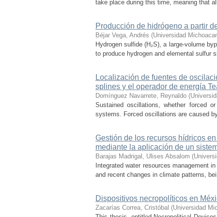
take place during this time, meaning that all
Producción de hidrógeno a partir de
Béjar Vega, Andrés
(
Universidad Michoacan
Hydrogen sulfide (H₂S), a large-volume bypr
to produce hydrogen and elemental sulfur si
Localización de fuentes de oscilac
splines y el operador de energía T
Domínguez Navarrete, Reynaldo
(
Universi
Sustained oscillations, whether forced or
systems. Forced oscillations are caused by
Gestión de los recursos hídricos en
mediante la aplicación de un sist
Barajas Madrigal, Ulises Absalom
(
Univers
Integrated water resources management in M
and recent changes in climate patterns, bei
Dispositivos necropolíticos en Méx
Zacarías Correa, Cristóbal
(
Universidad Mi
This thesis, entitled Necropolitical Device