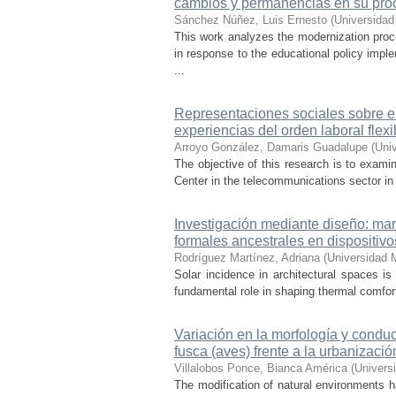
cambios y permanencias en su pro
Sánchez Núñez, Luis Ernesto
(
Universidad
This work analyzes the modernization pro
in response to the educational policy imp
...
Representaciones sociales sobre el 
experiencias del orden laboral flexi
Arroyo González, Damaris Guadalupe
(
Uni
The objective of this research is to exami
Center in the telecommunications sector in t
Investigación mediante diseño: mar
formales ancestrales en dispositiv
Rodríguez Martínez, Adriana
(
Universidad 
Solar incidence in architectural spaces is
fundamental role in shaping thermal comfort
Variación en la morfología y condu
fusca (aves) frente a la urbanizació
Villalobos Ponce, Bianca América
(
Univers
The modification of natural environments ha