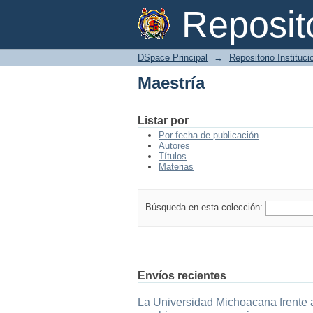
Maestría
Reposi
DSpace Principal
→
Repositorio Instituc
Maestría
Listar por
Por fecha de publicación
Autores
Títulos
Materias
Búsqueda en esta colección:
Envíos recientes
La Universidad Michoacana frente a 