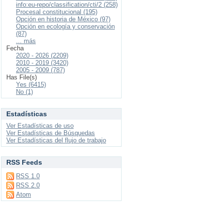
info:eu-repo/classification/cti/2 (258)
Procesal constitucional (195)
Opción en historia de México (97)
Opción en ecología y conservación
(87)
... más
Fecha
2020 - 2026 (2209)
2010 - 2019 (3420)
2005 - 2009 (787)
Has File(s)
Yes (6415)
No (1)
Estadísticas
Ver Estadísticas de uso
Ver Estadísticas de Búsquedas
Ver Estadísticas del flujo de trabajo
RSS Feeds
RSS 1.0
RSS 2.0
Atom