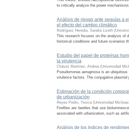
to critically analyze the power mechanisms
Análisis de riesgo ante sequías a 
el efecto del cambio climático
Rodríguez Heredia, Sandra Lizeth
(
Univers
This research focuses on the analysis of d
historical conditions and future scenarios t
Estudio del papel de proteínas h
la virulencia
Chávez Martínez, Andrea
(
Universidad Mic
Pseudomonas aeruginosa is an ubiquitous 
virulence factors. The conjugative plasmid p
Estimación de la condición corpora
de urbanización
Reyes Pedro, Yesica
(
Universidad Michoac
Fireflies are beetles that use biolumines
associated with urbanization, such as artifici
Análisis de los índices de rendimie