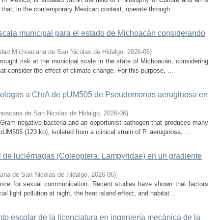
 that, in the contemporary Mexican context, operate through ...
escala municipal para el estado de Michoacán considerando
idad Michoacana de San Nicolas de Hidalgo
,
2026-06
)
rought risk at the municipal scale in the state of Michoacán, considering
hat consider the effect of climate change. For this purpose, ...
omologas a ChrA de pUM505 de Pseudomonas aeruginosa en
hoacana de San Nicolas de Hidalgo
,
2026-06
)
Gram-negative bacteria and an opportunist pathogen that produces many
UM505 (123 kb), isolated from a clinical strain of P. aeruginosa, ...
l de luciérnagas (Coleoptera: Lampyridae) en un gradiente
ana de San Nicolas de Hidalgo
,
2026-06
)
cence for sexual communication. Recent studies have shown that factors
al light pollution at night, the heat island effect, and habitat ...
nto escolar de la licenciatura en ingeniería mecánica de la