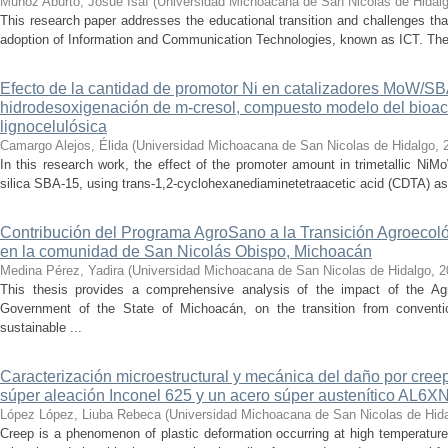
Muñoz Aburto, Josué Isaí
(
Universidad Michoacana de San Nicolas de Hidal
This research paper addresses the educational transition and challenges th
adoption of Information and Communication Technologies, known as ICT. The ce
Efecto de la cantidad de promotor Ni en catalizadores MoW/S
hidrodesoxigenación de m-cresol, compuesto modelo del bioac
lignocelulósica
Camargo Alejos, Élida
(
Universidad Michoacana de San Nicolas de Hidalgo
,
In this research work, the effect of the promoter amount in trimetallic N
silica SBA-15, using trans-1,2-cyclohexanediaminetetraacetic acid (CDTA) as 
Contribución del Programa AgroSano a la Transición Agroecoló
en la comunidad de San Nicolás Obispo, Michoacán
Medina Pérez, Yadira
(
Universidad Michoacana de San Nicolas de Hidalgo
,
2
This thesis provides a comprehensive analysis of the impact of the A
Government of the State of Michoacán, on the transition from convention
sustainable ...
Caracterización microestructural y mecánica del daño por cree
súper aleación Inconel 625 y un acero súper austenítico AL6X
López López, Liuba Rebeca
(
Universidad Michoacana de San Nicolas de Hid
Creep is a phenomenon of plastic deformation occurring at high temperature