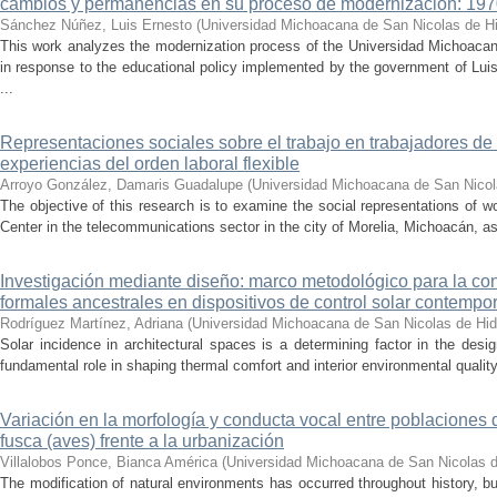
cambios y permanencias en su proceso de modernización: 19
Sánchez Núñez, Luis Ernesto
(
Universidad Michoacana de San Nicolas de H
This work analyzes the modernization process of the Universidad Michoac
in response to the educational policy implemented by the government of Lu
...
Representaciones sociales sobre el trabajo en trabajadores de 
experiencias del orden laboral flexible
Arroyo González, Damaris Guadalupe
(
Universidad Michoacana de San Nicol
The objective of this research is to examine the social representations of 
Center in the telecommunications sector in the city of Morelia, Michoacán, as 
Investigación mediante diseño: marco metodológico para la con
formales ancestrales en dispositivos de control solar contemp
Rodríguez Martínez, Adriana
(
Universidad Michoacana de San Nicolas de Hid
Solar incidence in architectural spaces is a determining factor in the desi
fundamental role in shaping thermal comfort and interior environmental qualit
Variación en la morfología y conducta vocal entre poblaciones 
fusca (aves) frente a la urbanización
Villalobos Ponce, Bianca América
(
Universidad Michoacana de San Nicolas d
The modification of natural environments has occurred throughout history, bu