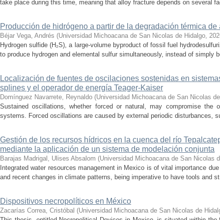
take place during this time, meaning that alloy fracture depends on several fact
Producción de hidrógeno a partir de la degradación térmica de 
Béjar Vega, Andrés
(
Universidad Michoacana de San Nicolas de Hidalgo
,
202
Hydrogen sulfide (H₂S), a large-volume byproduct of fossil fuel hydrodesulfur
to produce hydrogen and elemental sulfur simultaneously, instead of simply be
Localización de fuentes de oscilaciones sostenidas en sistema
splines y el operador de energía Teager-Kaiser
Domínguez Navarrete, Reynaldo
(
Universidad Michoacana de San Nicolas de
Sustained oscillations, whether forced or natural, may compromise the ope
systems. Forced oscillations are caused by external periodic disturbances, s
Gestión de los recursos hídricos en la cuenca del río Tepalcat
mediante la aplicación de un sistema de modelación conjunta
Barajas Madrigal, Ulises Absalom
(
Universidad Michoacana de San Nicolas d
Integrated water resources management in Mexico is of vital importance due 
and recent changes in climate patterns, being imperative to have tools and st
Dispositivos necropolíticos en México
Zacarías Correa, Cristóbal
(
Universidad Michoacana de San Nicolas de Hidal
This thesis, entitled Necropolitical Devices in Mexico, is situated within the