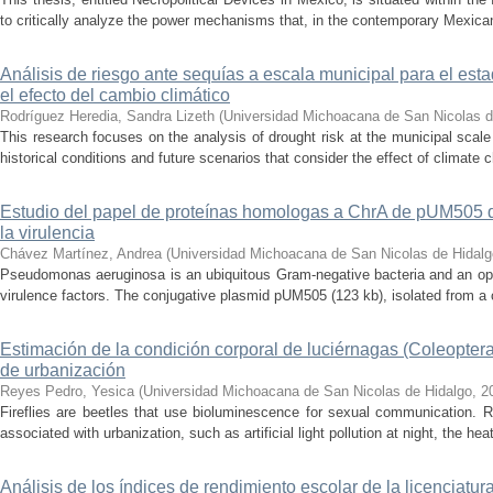
to critically analyze the power mechanisms that, in the contemporary Mexican
Análisis de riesgo ante sequías a escala municipal para el e
el efecto del cambio climático
Rodríguez Heredia, Sandra Lizeth
(
Universidad Michoacana de San Nicolas d
This research focuses on the analysis of drought risk at the municipal scale
historical conditions and future scenarios that consider the effect of climate c
Estudio del papel de proteínas homologas a ChrA de pUM505
la virulencia
Chávez Martínez, Andrea
(
Universidad Michoacana de San Nicolas de Hidalg
Pseudomonas aeruginosa is an ubiquitous Gram-negative bacteria and an op
virulence factors. The conjugative plasmid pUM505 (123 kb), isolated from a cli
Estimación de la condición corporal de luciérnagas (Coleopter
de urbanización
Reyes Pedro, Yesica
(
Universidad Michoacana de San Nicolas de Hidalgo
,
2
Fireflies are beetles that use bioluminescence for sexual communication. 
associated with urbanization, such as artificial light pollution at night, the heat
Análisis de los índices de rendimiento escolar de la licenciatu