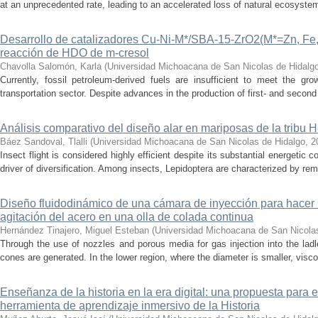
at an unprecedented rate, leading to an accelerated loss of natural ecosystems.
Desarrollo de catalizadores Cu-Ni-M*/SBA-15-ZrO2(M*=Zn, Fe, 
reacción de HDO de m-cresol
Chavolla Salomón, Karla
(
Universidad Michoacana de San Nicolas de Hidalg
Currently, fossil petroleum-derived fuels are insufficient to meet the gr
transportation sector. Despite advances in the production of first- and second 
Análisis comparativo del diseño alar en mariposas de la tribu He
Báez Sandoval, Tlalli
(
Universidad Michoacana de San Nicolas de Hidalgo
,
2
Insect flight is considered highly efficient despite its substantial energeti
driver of diversification. Among insects, Lepidoptera are characterized by rema
Diseño fluidodinámico de una cámara de inyección para hacer 
agitación del acero en una olla de colada continua
Hernández Tinajero, Miguel Esteban
(
Universidad Michoacana de San Nicola
Through the use of nozzles and porous media for gas injection into the ladle
cones are generated. In the lower region, where the diameter is smaller, visc
Enseñanza de la historia en la era digital: una propuesta para 
herramienta de aprendizaje inmersivo de la Historia