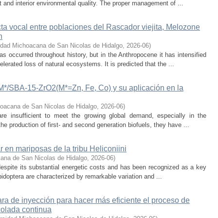
 and interior environmental quality. The proper management of ...
cta vocal entre poblaciones del Rascador viejita, Melozone
n
idad Michoacana de San Nicolas de Hidalgo
,
2026-06
)
s occurred throughout history, but in the Anthropocene it has intensified
lerated loss of natural ecosystems. It is predicted that the ...
-M*/SBA-15-ZrO2(M*=Zn, Fe, Co) y su aplicación en la
oacana de San Nicolas de Hidalgo
,
2026-06
)
 are insufficient to meet the growing global demand, especially in the
he production of first- and second generation biofuels, they have ...
r en mariposas de la tribu Heliconiini
ana de San Nicolas de Hidalgo
,
2026-06
)
t despite its substantial energetic costs and has been recognized as a key
pidoptera are characterized by remarkable variation and ...
a de inyección para hacer más eficiente el proceso de
colada continua