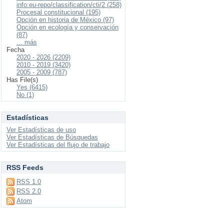
info:eu-repo/classification/cti/2 (258)
Procesal constitucional (195)
Opción en historia de México (97)
Opción en ecología y conservación
(87)
... más
Fecha
2020 - 2026 (2209)
2010 - 2019 (3420)
2005 - 2009 (787)
Has File(s)
Yes (6415)
No (1)
Estadísticas
Ver Estadísticas de uso
Ver Estadísticas de Búsquedas
Ver Estadísticas del flujo de trabajo
RSS Feeds
RSS 1.0
RSS 2.0
Atom