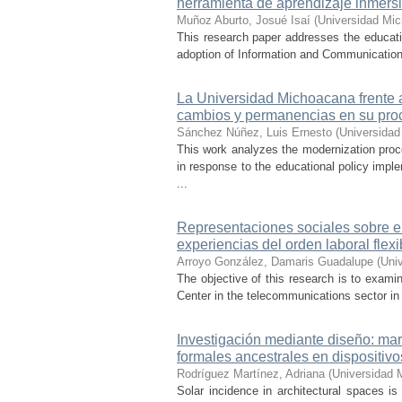
herramienta de aprendizaje inmersi
Muñoz Aburto, Josué Isaí
(
Universidad Mic
This research paper addresses the educatio
adoption of Information and Communication 
La Universidad Michoacana frente a 
cambios y permanencias en su pro
Sánchez Núñez, Luis Ernesto
(
Universidad
This work analyzes the modernization pro
in response to the educational policy imp
...
Representaciones sociales sobre el 
experiencias del orden laboral flexi
Arroyo González, Damaris Guadalupe
(
Uni
The objective of this research is to exami
Center in the telecommunications sector in t
Investigación mediante diseño: mar
formales ancestrales en dispositiv
Rodríguez Martínez, Adriana
(
Universidad 
Solar incidence in architectural spaces is