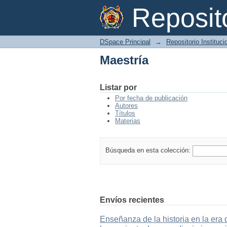
Maestría
Reposi
DSpace Principal
→
Repositorio Instituc
Maestría
Listar por
Por fecha de publicación
Autores
Títulos
Materias
Búsqueda en esta colección:
Envíos recientes
Enseñanza de la historia en la era 