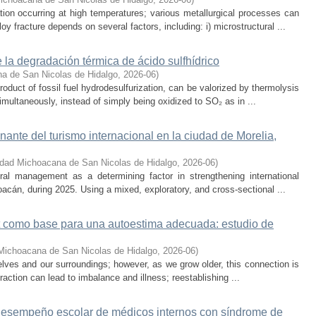
ion occurring at high temperatures; various metallurgical processes can
oy fracture depends on several factors, including: i) microstructural ...
 la degradación térmica de ácido sulfhídrico
a de San Nicolas de Hidalgo
,
2026-06
)
oduct of fossil fuel hydrodesulfurization, can be valorized by thermolysis
multaneously, instead of simply being oxidized to SO₂ as in ...
onante del turismo internacional en la ciudad de Morelia,
idad Michoacana de San Nicolas de Hidalgo
,
2026-06
)
ral management as a determining factor in strengthening international
hoacán, during 2025. Using a mixed, exploratory, and cross-sectional ...
lt como base para una autoestima adecuada: estudio de
Michoacana de San Nicolas de Hidalgo
,
2026-06
)
selves and our surroundings; however, as we grow older, this connection is
teraction can lead to imbalance and illness; reestablishing ...
 desempeño escolar de médicos internos con síndrome de