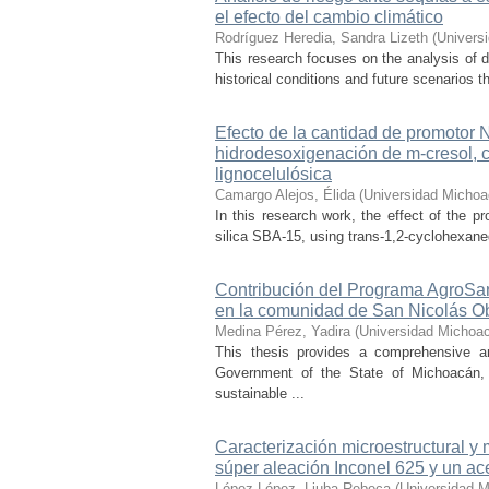
el efecto del cambio climático
Rodríguez Heredia, Sandra Lizeth
(
Univers
This research focuses on the analysis of d
historical conditions and future scenarios t
Efecto de la cantidad de promotor
hidrodesoxigenación de m-cresol, 
lignocelulósica
Camargo Alejos, Élida
(
Universidad Michoa
In this research work, the effect of the 
silica SBA-15, using trans-1,2-cyclohexaned
Contribución del Programa AgroSan
en la comunidad de San Nicolás O
Medina Pérez, Yadira
(
Universidad Michoac
This thesis provides a comprehensive a
Government of the State of Michoacán, o
sustainable ...
Caracterización microestructural y
súper aleación Inconel 625 y un ac
López López, Liuba Rebeca
(
Universidad M