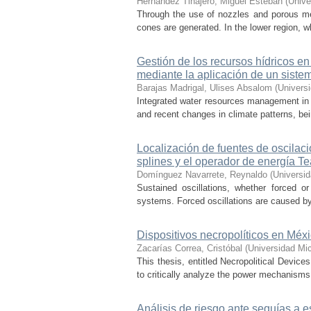
Hernández Tinajero, Miguel Esteban
(
Unive
Through the use of nozzles and porous media
cones are generated. In the lower region, w
Gestión de los recursos hídricos en
mediante la aplicación de un sist
Barajas Madrigal, Ulises Absalom
(
Univers
Integrated water resources management in M
and recent changes in climate patterns, bei
Localización de fuentes de oscilac
splines y el operador de energía T
Domínguez Navarrete, Reynaldo
(
Universi
Sustained oscillations, whether forced or
systems. Forced oscillations are caused by
Dispositivos necropolíticos en Méx
Zacarías Correa, Cristóbal
(
Universidad Mi
This thesis, entitled Necropolitical Device
to critically analyze the power mechanisms
Análisis de riesgo ante sequías a 