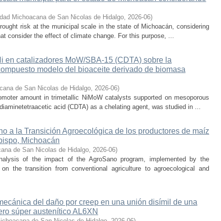
idad Michoacana de San Nicolas de Hidalgo
,
2026-06
)
rought risk at the municipal scale in the state of Michoacán, considering
hat consider the effect of climate change. For this purpose, ...
 Ni en catalizadores MoW/SBA-15 (CDTA) sobre la
compuesto modelo del bioaceite derivado de biomasa
cana de San Nicolas de Hidalgo
,
2026-06
)
promoter amount in trimetallic NiMoW catalysts supported on mesoporous
iaminetetraacetic acid (CDTA) as a chelating agent, was studied in ...
o a la Transición Agroecológica de los productores de maíz
bispo, Michoacán
ana de San Nicolas de Hidalgo
,
2026-06
)
nalysis of the impact of the AgroSano program, implemented by the
n the transition from conventional agriculture to agroecological and
 mecánica del daño por creep en una unión disímil de una
ero súper austenítico AL6XN
ichoacana de San Nicolas de Hidalgo
,
2026-06
)