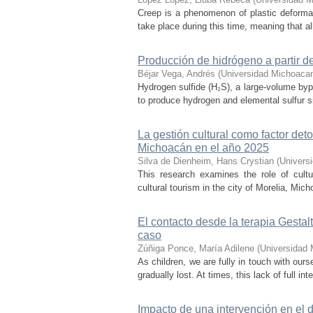
Creep is a phenomenon of plastic deformat
take place during this time, meaning that all
Producción de hidrógeno a partir de
Béjar Vega, Andrés
(
Universidad Michoacan
Hydrogen sulfide (H₂S), a large-volume bypr
to produce hydrogen and elemental sulfur si
La gestión cultural como factor det
Michoacán en el año 2025
Silva de Dienheim, Hans Crystian
(
Univers
This research examines the role of cultu
cultural tourism in the city of Morelia, Mic
El contacto desde la terapia Gesta
caso
Zúñiga Ponce, María Adilene
(
Universidad 
As children, we are fully in touch with our
gradually lost. At times, this lack of full in
Impacto de una intervención en el