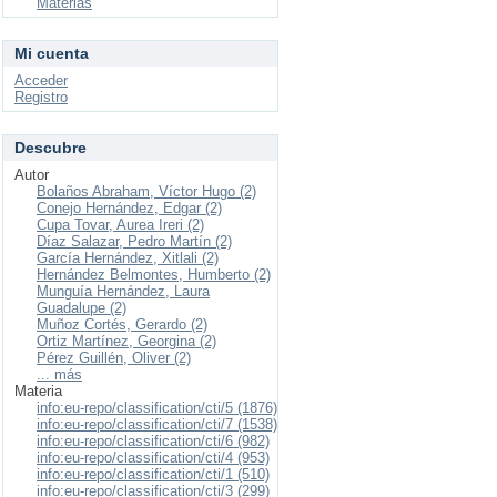
Materias
Mi cuenta
Acceder
Registro
Descubre
Autor
Bolaños Abraham, Víctor Hugo (2)
Conejo Hernández, Edgar (2)
Cupa Tovar, Aurea Ireri (2)
Díaz Salazar, Pedro Martín (2)
García Hernández, Xitlali (2)
Hernández Belmontes, Humberto (2)
Munguía Hernández, Laura
Guadalupe (2)
Muñoz Cortés, Gerardo (2)
Ortiz Martínez, Georgina (2)
Pérez Guillén, Oliver (2)
... más
Materia
info:eu-repo/classification/cti/5 (1876)
info:eu-repo/classification/cti/7 (1538)
info:eu-repo/classification/cti/6 (982)
info:eu-repo/classification/cti/4 (953)
info:eu-repo/classification/cti/1 (510)
info:eu-repo/classification/cti/3 (299)