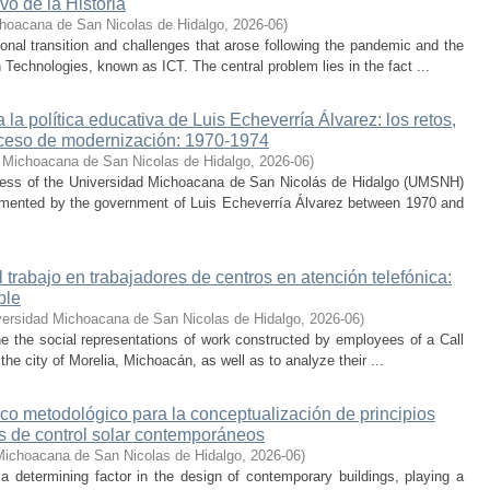
vo de la Historia
hoacana de San Nicolas de Hidalgo
,
2026-06
)
nal transition and challenges that arose following the pandemic and the
Technologies, known as ICT. The central problem lies in the fact ...
la política educativa de Luis Echeverría Álvarez: los retos,
ceso de modernización: 1970-1974
 Michoacana de San Nicolas de Hidalgo
,
2026-06
)
cess of the Universidad Michoacana de San Nicolás de Hidalgo (UMSNH)
lemented by the government of Luis Echeverría Álvarez between 1970 and
trabajo en trabajadores de centros en atención telefónica:
ble
versidad Michoacana de San Nicolas de Hidalgo
,
2026-06
)
ne the social representations of work constructed by employees of a Call
he city of Morelia, Michoacán, as well as to analyze their ...
co metodológico para la conceptualización de principios
os de control solar contemporáneos
Michoacana de San Nicolas de Hidalgo
,
2026-06
)
 a determining factor in the design of contemporary buildings, playing a