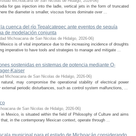
rsidad Michoacana de San Nicolas de Hidalgo
,
2026-06
)
 for gas injection into the ladle, vertical jets in the form of truncated
here the diameter is smaller, viscous forces dominate over ...
 la cuenca del río Tepalcatepec ante eventos de sequía
ema de modelación conjunta
idad Michoacana de San Nicolas de Hidalgo
,
2026-06
)
exico is of vital importance due to the increasing incidence of droughts
ng imperative to have tools and strategies to manage and mitigate ...
iones sostenidas en sistemas de potencia mediante O-
eager-Kaiser
dad Michoacana de San Nicolas de Hidalgo
,
2026-06
)
 natural, may compromise the operational stability of electrical power
 external periodic disturbances, such as control system malfunctions, ...
ico
choacana de San Nicolas de Hidalgo
,
2026-06
)
s in Mexico, is situated within the field of Philosophy of Culture and aims
 that, in the contemporary Mexican context, operate through ...
escala municipal para el estado de Michoacán considerando