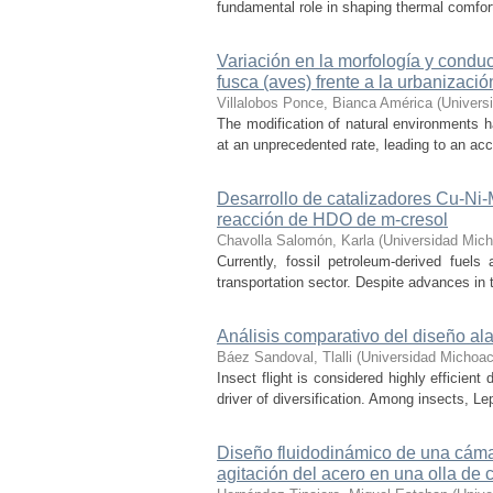
fundamental role in shaping thermal comfort
Variación en la morfología y condu
fusca (aves) frente a la urbanizació
Villalobos Ponce, Bianca América
(
Univers
The modification of natural environments ha
at an unprecedented rate, leading to an acce
Desarrollo de catalizadores Cu-Ni
reacción de HDO de m-cresol
Chavolla Salomón, Karla
(
Universidad Mich
Currently, fossil petroleum-derived fuels
transportation sector. Despite advances in t
Análisis comparativo del diseño ala
Báez Sandoval, Tlalli
(
Universidad Michoac
Insect flight is considered highly efficien
driver of diversification. Among insects, Le
Diseño fluidodinámico de una cámar
agitación del acero en una olla de 