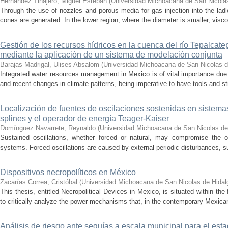
Hernández Tinajero, Miguel Esteban
(
Universidad Michoacana de San Nicola
Through the use of nozzles and porous media for gas injection into the ladle
cones are generated. In the lower region, where the diameter is smaller, visc
Gestión de los recursos hídricos en la cuenca del río Tepalcat
mediante la aplicación de un sistema de modelación conjunta
Barajas Madrigal, Ulises Absalom
(
Universidad Michoacana de San Nicolas d
Integrated water resources management in Mexico is of vital importance due 
and recent changes in climate patterns, being imperative to have tools and st
Localización de fuentes de oscilaciones sostenidas en sistema
splines y el operador de energía Teager-Kaiser
Domínguez Navarrete, Reynaldo
(
Universidad Michoacana de San Nicolas de
Sustained oscillations, whether forced or natural, may compromise the ope
systems. Forced oscillations are caused by external periodic disturbances, s
Dispositivos necropolíticos en México
Zacarías Correa, Cristóbal
(
Universidad Michoacana de San Nicolas de Hidal
This thesis, entitled Necropolitical Devices in Mexico, is situated within the
to critically analyze the power mechanisms that, in the contemporary Mexican
Análisis de riesgo ante sequías a escala municipal para el e