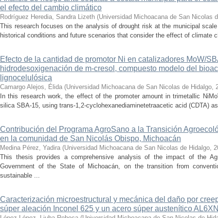
el efecto del cambio climático
Rodríguez Heredia, Sandra Lizeth
(
Universidad Michoacana de San Nicolas d
This research focuses on the analysis of drought risk at the municipal scale
historical conditions and future scenarios that consider the effect of climate c
Efecto de la cantidad de promotor Ni en catalizadores MoW/S
hidrodesoxigenación de m-cresol, compuesto modelo del bioac
lignocelulósica
Camargo Alejos, Élida
(
Universidad Michoacana de San Nicolas de Hidalgo
,
In this research work, the effect of the promoter amount in trimetallic N
silica SBA-15, using trans-1,2-cyclohexanediaminetetraacetic acid (CDTA) as 
Contribución del Programa AgroSano a la Transición Agroecoló
en la comunidad de San Nicolás Obispo, Michoacán
Medina Pérez, Yadira
(
Universidad Michoacana de San Nicolas de Hidalgo
,
2
This thesis provides a comprehensive analysis of the impact of the A
Government of the State of Michoacán, on the transition from convention
sustainable ...
Caracterización microestructural y mecánica del daño por cree
súper aleación Inconel 625 y un acero súper austenítico AL6X
López López, Liuba Rebeca
(
Universidad Michoacana de San Nicolas de Hid