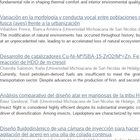
fundamental role in shaping thermal comfort and interior environmental qualit
Variación en la morfología y conducta vocal entre poblaciones 
fusca (aves) frente a la urbanización
Villalobos Ponce, Bianca América
(
Universidad Michoacana de San Nicolas d
The modification of natural environments has occurred throughout history, bu
at an unprecedented rate, leading to an accelerated loss of natural ecosystems.
Desarrollo de catalizadores Cu-Ni-M*/SBA-15-ZrO2(M*=Zn, Fe, 
reacción de HDO de m-cresol
Chavolla Salomón, Karla
(
Universidad Michoacana de San Nicolas de Hidalg
Currently, fossil petroleum-derived fuels are insufficient to meet the gr
transportation sector. Despite advances in the production of first- and second 
Análisis comparativo del diseño alar en mariposas de la tribu He
Báez Sandoval, Tlalli
(
Universidad Michoacana de San Nicolas de Hidalgo
,
2
Insect flight is considered highly efficient despite its substantial energeti
driver of diversification. Among insects, Lepidoptera are characterized by rema
Diseño fluidodinámico de una cámara de inyección para hacer 
agitación del acero en una olla de colada continua