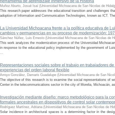
herramienta de aprendizaje inmersivo de la Historia
Muñoz Aburto, Josué Isaí
(
Universidad Michoacana de San Nicolas de Hidal
This research paper addresses the educational transition and challenges th
adoption of Information and Communication Technologies, known as ICT. The ce
La Universidad Michoacana frente a la política educativa de Lui
cambios y permanencias en su proceso de modernización: 19
Sánchez Núñez, Luis Ernesto
(
Universidad Michoacana de San Nicolas de H
This work analyzes the modernization process of the Universidad Michoac
in response to the educational policy implemented by the government of Lu
...
Representaciones sociales sobre el trabajo en trabajadores de 
experiencias del orden laboral flexible
Arroyo González, Damaris Guadalupe
(
Universidad Michoacana de San Nicol
The objective of this research is to examine the social representations of 
Center in the telecommunications sector in the city of Morelia, Michoacán, as 
Investigación mediante diseño: marco metodológico para la con
formales ancestrales en dispositivos de control solar contemp
Rodríguez Martínez, Adriana
(
Universidad Michoacana de San Nicolas de Hid
Solar incidence in architectural spaces is a determining factor in the desi