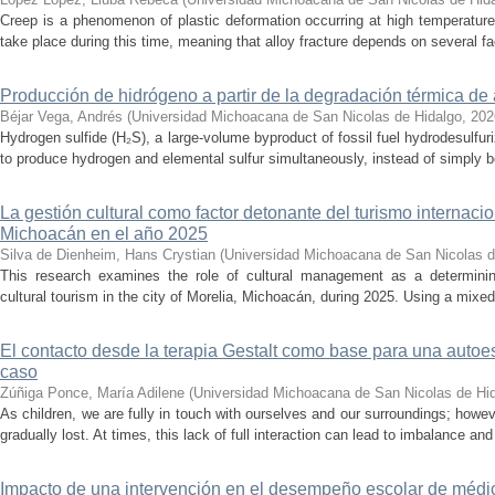
Creep is a phenomenon of plastic deformation occurring at high temperature
take place during this time, meaning that alloy fracture depends on several fact
Producción de hidrógeno a partir de la degradación térmica de 
Béjar Vega, Andrés
(
Universidad Michoacana de San Nicolas de Hidalgo
,
202
Hydrogen sulfide (H₂S), a large-volume byproduct of fossil fuel hydrodesulfur
to produce hydrogen and elemental sulfur simultaneously, instead of simply be
La gestión cultural como factor detonante del turismo internacio
Michoacán en el año 2025
Silva de Dienheim, Hans Crystian
(
Universidad Michoacana de San Nicolas d
This research examines the role of cultural management as a determining 
cultural tourism in the city of Morelia, Michoacán, during 2025. Using a mixed,
El contacto desde la terapia Gestalt como base para una auto
caso
Zúñiga Ponce, María Adilene
(
Universidad Michoacana de San Nicolas de Hi
As children, we are fully in touch with ourselves and our surroundings; howev
gradually lost. At times, this lack of full interaction can lead to imbalance and 
Impacto de una intervención en el desempeño escolar de médi