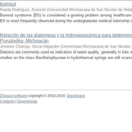
burnout
Rueda Rodríguez, Azennet
(
Universidad Michoacana de San Nicolas de Hida
Burnout syndrome (BS) is considered a growing problem among healthcare pr
BS is most frequently observed during the undergraduate medical internship du
Relación de las diatomeas y la hidrogeoquímica para determina
Puruándiro, Michoacán
Jiménez Champo, Oscar Alejandro
(
Universidad Michoacana de San Nicolas 
Diatoms are commonly used as indicators of water quality, generally in lotic 
studies on the class Bacillariophyceae in hydrothermal springs are still scarce
DSpace software
copyright © 2002-2016
DuraSpace
Contacto
|
Sugerencias