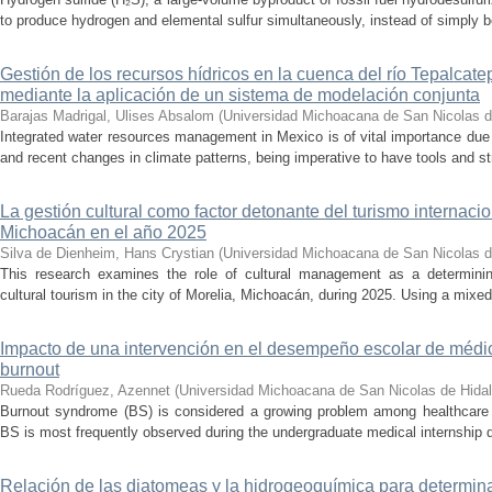
to produce hydrogen and elemental sulfur simultaneously, instead of simply be
Gestión de los recursos hídricos en la cuenca del río Tepalcat
mediante la aplicación de un sistema de modelación conjunta
Barajas Madrigal, Ulises Absalom
(
Universidad Michoacana de San Nicolas d
Integrated water resources management in Mexico is of vital importance due 
and recent changes in climate patterns, being imperative to have tools and st
La gestión cultural como factor detonante del turismo internacio
Michoacán en el año 2025
Silva de Dienheim, Hans Crystian
(
Universidad Michoacana de San Nicolas d
This research examines the role of cultural management as a determining 
cultural tourism in the city of Morelia, Michoacán, during 2025. Using a mixed,
Impacto de una intervención en el desempeño escolar de médi
burnout
Rueda Rodríguez, Azennet
(
Universidad Michoacana de San Nicolas de Hida
Burnout syndrome (BS) is considered a growing problem among healthcare pr
BS is most frequently observed during the undergraduate medical internship du
Relación de las diatomeas y la hidrogeoquímica para determina