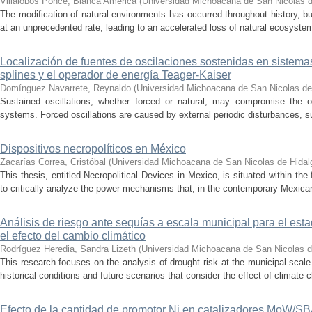
Villalobos Ponce, Bianca América
(
Universidad Michoacana de San Nicolas d
The modification of natural environments has occurred throughout history, bu
at an unprecedented rate, leading to an accelerated loss of natural ecosystems.
Localización de fuentes de oscilaciones sostenidas en sistema
splines y el operador de energía Teager-Kaiser
Domínguez Navarrete, Reynaldo
(
Universidad Michoacana de San Nicolas de
Sustained oscillations, whether forced or natural, may compromise the ope
systems. Forced oscillations are caused by external periodic disturbances, s
Dispositivos necropolíticos en México
Zacarías Correa, Cristóbal
(
Universidad Michoacana de San Nicolas de Hidal
This thesis, entitled Necropolitical Devices in Mexico, is situated within the
to critically analyze the power mechanisms that, in the contemporary Mexican
Análisis de riesgo ante sequías a escala municipal para el e
el efecto del cambio climático
Rodríguez Heredia, Sandra Lizeth
(
Universidad Michoacana de San Nicolas d
This research focuses on the analysis of drought risk at the municipal scale
historical conditions and future scenarios that consider the effect of climate c
Efecto de la cantidad de promotor Ni en catalizadores MoW/S