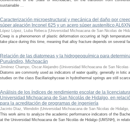
sustainable ...
Caracterización microestructural y mecánica del daño por cree
súper aleación Inconel 625 y un acero súper austenítico AL6X
López López, Liuba Rebeca
(
Universidad Michoacana de San Nicolas de Hid
Creep is a phenomenon of plastic deformation occurring at high temperature
take place during this time, meaning that alloy fracture depends on several fact
Relación de las diatomeas y la hidrogeoquímica para determina
Puruándiro, Michoacán
Jiménez Champo, Oscar Alejandro
(
Universidad Michoacana de San Nicolas 
Diatoms are commonly used as indicators of water quality, generally in lotic 
studies on the class Bacillariophyceae in hydrothermal springs are still scarce
Análisis de los índices de rendimiento escolar de la licenciatu
Universidad Michoacana de San Nicolás de Hidalgo, en relación
para la acreditación de programas de ingeniería
Jacinto Díaz, Wendolin
(
Universidad Michoacana de San Nicolas de Hidalgo
This work aims to analyze the academic performance indicators of the Bache
at the Universidad Michoacana de San Nicolás de Hidalgo (UMSNH), in relation 