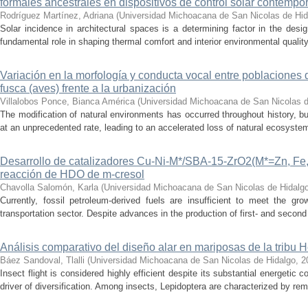
formales ancestrales en dispositivos de control solar contemp
Rodríguez Martínez, Adriana
(
Universidad Michoacana de San Nicolas de Hid
Solar incidence in architectural spaces is a determining factor in the desi
fundamental role in shaping thermal comfort and interior environmental qualit
Variación en la morfología y conducta vocal entre poblaciones 
fusca (aves) frente a la urbanización
Villalobos Ponce, Bianca América
(
Universidad Michoacana de San Nicolas d
The modification of natural environments has occurred throughout history, bu
at an unprecedented rate, leading to an accelerated loss of natural ecosystems.
Desarrollo de catalizadores Cu-Ni-M*/SBA-15-ZrO2(M*=Zn, Fe, 
reacción de HDO de m-cresol
Chavolla Salomón, Karla
(
Universidad Michoacana de San Nicolas de Hidalg
Currently, fossil petroleum-derived fuels are insufficient to meet the gr
transportation sector. Despite advances in the production of first- and second 
Análisis comparativo del diseño alar en mariposas de la tribu He
Báez Sandoval, Tlalli
(
Universidad Michoacana de San Nicolas de Hidalgo
,
2
Insect flight is considered highly efficient despite its substantial energeti
driver of diversification. Among insects, Lepidoptera are characterized by rema