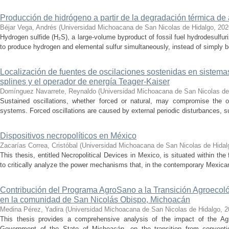
Producción de hidrógeno a partir de la degradación térmica de 
Béjar Vega, Andrés
(
Universidad Michoacana de San Nicolas de Hidalgo
,
202
Hydrogen sulfide (H₂S), a large-volume byproduct of fossil fuel hydrodesulfur
to produce hydrogen and elemental sulfur simultaneously, instead of simply be
Localización de fuentes de oscilaciones sostenidas en sistema
splines y el operador de energía Teager-Kaiser
Domínguez Navarrete, Reynaldo
(
Universidad Michoacana de San Nicolas de
Sustained oscillations, whether forced or natural, may compromise the ope
systems. Forced oscillations are caused by external periodic disturbances, s
Dispositivos necropolíticos en México
Zacarías Correa, Cristóbal
(
Universidad Michoacana de San Nicolas de Hidal
This thesis, entitled Necropolitical Devices in Mexico, is situated within the
to critically analyze the power mechanisms that, in the contemporary Mexican
Contribución del Programa AgroSano a la Transición Agroecoló
en la comunidad de San Nicolás Obispo, Michoacán
Medina Pérez, Yadira
(
Universidad Michoacana de San Nicolas de Hidalgo
,
2
This thesis provides a comprehensive analysis of the impact of the A
Government of the State of Michoacán, on the transition from convention