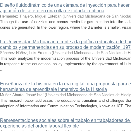
Diseño fluidodinámico de una cámara de inyección para hacer 
agitación del acero en una olla de colada continua
Hernández Tinajero, Miguel Esteban
(
Universidad Michoacana de San Nicola
Through the use of nozzles and porous media for gas injection into the ladle
cones are generated. In the lower region, where the diameter is smaller, visc
La Universidad Michoacana frente a la política educativa de Lui
cambios y permanencias en su proceso de modernización: 19
Sánchez Núñez, Luis Ernesto
(
Universidad Michoacana de San Nicolas de H
This work analyzes the modernization process of the Universidad Michoac
in response to the educational policy implemented by the government of Lu
...
Enseñanza de la historia en la era digital: una propuesta para 
herramienta de aprendizaje inmersivo de la Historia
Muñoz Aburto, Josué Isaí
(
Universidad Michoacana de San Nicolas de Hidal
This research paper addresses the educational transition and challenges th
adoption of Information and Communication Technologies, known as ICT. The ce
Representaciones sociales sobre el trabajo en trabajadores de 
experiencias del orden laboral flexible