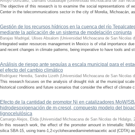
Arroyo González, Damaris Guadalupe
(
Universidad Michoacana de San Nicol
The objective of this research is to examine the social representations of 
Center in the telecommunications sector in the city of Morelia, Michoacán, as 
Gestión de los recursos hídricos en la cuenca del río Tepalcat
mediante la aplicación de un sistema de modelación conjunta
Barajas Madrigal, Ulises Absalom
(
Universidad Michoacana de San Nicolas d
Integrated water resources management in Mexico is of vital importance due 
and recent changes in climate patterns, being imperative to have tools and st
Análisis de riesgo ante sequías a escala municipal para el e
el efecto del cambio climático
Rodríguez Heredia, Sandra Lizeth
(
Universidad Michoacana de San Nicolas d
This research focuses on the analysis of drought risk at the municipal scale
historical conditions and future scenarios that consider the effect of climate c
Efecto de la cantidad de promotor Ni en catalizadores MoW/S
hidrodesoxigenación de m-cresol, compuesto modelo del bioac
lignocelulósica
Camargo Alejos, Élida
(
Universidad Michoacana de San Nicolas de Hidalgo
,
In this research work, the effect of the promoter amount in trimetallic N
silica SBA-15, using trans-1,2-cyclohexanediaminetetraacetic acid (CDTA) as 