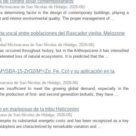
os de control solar contemporáneos
Michoacana de San Nicolas de Hidalgo
,
2026-06
)
 a determining factor in the design of contemporary buildings, playing a
 and interior environmental quality. The proper management of ...
cta vocal entre poblaciones del Rascador viejita, Melozone
n
idad Michoacana de San Nicolas de Hidalgo
,
2026-06
)
s occurred throughout history, but in the Anthropocene it has intensified
lerated loss of natural ecosystems. It is predicted that the ...
-M*/SBA-15-ZrO2(M*=Zn, Fe, Co) y su aplicación en la
oacana de San Nicolas de Hidalgo
,
2026-06
)
 are insufficient to meet the growing global demand, especially in the
he production of first- and second generation biofuels, they have ...
r en mariposas de la tribu Heliconiini
ana de San Nicolas de Hidalgo
,
2026-06
)
t despite its substantial energetic costs and has been recognized as a key
pidoptera are characterized by remarkable variation and ...