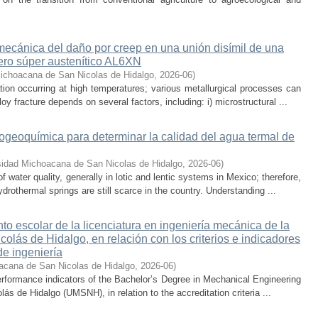
 mecánica del daño por creep en una unión disímil de una
ero súper austenítico AL6XN
ichoacana de San Nicolas de Hidalgo
,
2026-06
)
ion occurring at high temperatures; various metallurgical processes can
oy fracture depends on several factors, including: i) microstructural ...
rogeoquímica para determinar la calidad del agua termal de
sidad Michoacana de San Nicolas de Hidalgo
,
2026-06
)
water quality, generally in lotic and lentic systems in Mexico; therefore,
drothermal springs are still scarce in the country. Understanding ...
nto escolar de la licenciatura en ingeniería mecánica de la
lás de Hidalgo, en relación con los criterios e indicadores
de ingeniería
acana de San Nicolas de Hidalgo
,
2026-06
)
rformance indicators of the Bachelor’s Degree in Mechanical Engineering
s de Hidalgo (UMSNH), in relation to the accreditation criteria ...