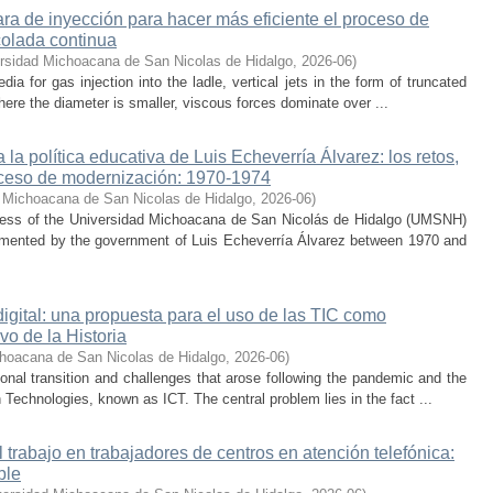
a de inyección para hacer más eficiente el proceso de
colada continua
rsidad Michoacana de San Nicolas de Hidalgo
,
2026-06
)
 for gas injection into the ladle, vertical jets in the form of truncated
here the diameter is smaller, viscous forces dominate over ...
la política educativa de Luis Echeverría Álvarez: los retos,
ceso de modernización: 1970-1974
 Michoacana de San Nicolas de Hidalgo
,
2026-06
)
cess of the Universidad Michoacana de San Nicolás de Hidalgo (UMSNH)
lemented by the government of Luis Echeverría Álvarez between 1970 and
digital: una propuesta para el uso de las TIC como
vo de la Historia
hoacana de San Nicolas de Hidalgo
,
2026-06
)
nal transition and challenges that arose following the pandemic and the
Technologies, known as ICT. The central problem lies in the fact ...
trabajo en trabajadores de centros en atención telefónica:
ble