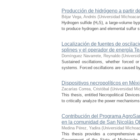
Producción de hidrógeno a partir de
Béjar Vega, Andrés
(
Universidad Michoacan
Hydrogen sulfide (H₂S), a large-volume bypr
to produce hydrogen and elemental sulfur si
Localización de fuentes de oscilac
splines y el operador de energía T
Domínguez Navarrete, Reynaldo
(
Universi
Sustained oscillations, whether forced or
systems. Forced oscillations are caused by
Dispositivos necropolíticos en Méx
Zacarías Correa, Cristóbal
(
Universidad Mi
This thesis, entitled Necropolitical Device
to critically analyze the power mechanisms
Contribución del Programa AgroSan
en la comunidad de San Nicolás O
Medina Pérez, Yadira
(
Universidad Michoac
This thesis provides a comprehensive a
Government of the State of Michoacán, o