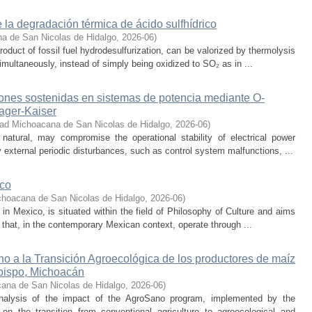
 la degradación térmica de ácido sulfhídrico
a de San Nicolas de Hidalgo
,
2026-06
)
oduct of fossil fuel hydrodesulfurization, can be valorized by thermolysis
multaneously, instead of simply being oxidized to SO₂ as in ...
iones sostenidas en sistemas de potencia mediante O-
eager-Kaiser
dad Michoacana de San Nicolas de Hidalgo
,
2026-06
)
 natural, may compromise the operational stability of electrical power
 external periodic disturbances, such as control system malfunctions, ...
ico
choacana de San Nicolas de Hidalgo
,
2026-06
)
s in Mexico, is situated within the field of Philosophy of Culture and aims
 that, in the contemporary Mexican context, operate through ...
o a la Transición Agroecológica de los productores de maíz
bispo, Michoacán
ana de San Nicolas de Hidalgo
,
2026-06
)
nalysis of the impact of the AgroSano program, implemented by the
n the transition from conventional agriculture to agroecological and