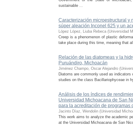
sustainable ...
Caracterización microestructural y
súper aleación Inconel 625 y un ac
López López, Liuba Rebeca
(
Universidad M
Creep is a phenomenon of plastic deformat
take place during this time, meaning that all
Relación de las diatomeas y la hid
Puruándiro, Michoacán
Jiménez Champo, Oscar Alejandro
(
Univer
Diatoms are commonly used as indicators of 
studies on the class Bacillariophyceae in hy
Análisis de los índices de rendimie
Universidad Michoacana de San Nico
para la acreditación de programas 
Jacinto Díaz, Wendolin
(
Universidad Micho
This work aims to analyze the academic pe
at the Universidad Michoacana de San Nicolá