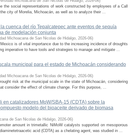
versidad Michoacana de San Nicolas de Hidalgo
,
2026-06
)
ne the social representations of work constructed by employees of a Call
he city of Morelia, Michoacán, as well as to analyze their ...
 la cuenca del río Tepalcatepec ante eventos de sequía
ema de modelación conjunta
idad Michoacana de San Nicolas de Hidalgo
,
2026-06
)
exico is of vital importance due to the increasing incidence of droughts
ng imperative to have tools and strategies to manage and mitigate ...
escala municipal para el estado de Michoacán considerando
idad Michoacana de San Nicolas de Hidalgo
,
2026-06
)
rought risk at the municipal scale in the state of Michoacán, considering
hat consider the effect of climate change. For this purpose, ...
 Ni en catalizadores MoW/SBA-15 (CDTA) sobre la
compuesto modelo del bioaceite derivado de biomasa
cana de San Nicolas de Hidalgo
,
2026-06
)
promoter amount in trimetallic NiMoW catalysts supported on mesoporous
iaminetetraacetic acid (CDTA) as a chelating agent, was studied in ...