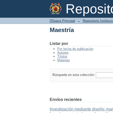
Maestría
Reposi
DSpace Principal
→
Repositorio Instituc
Maestría
Listar por
Por fecha de publicación
Autores
Títulos
Materias
Búsqueda en esta colección:
Envíos recientes
Investigación mediante diseño: mar