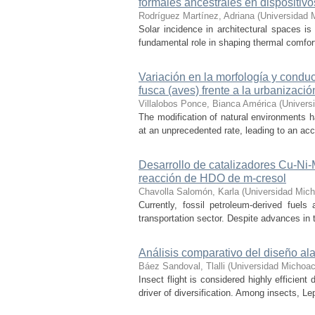
formales ancestrales en dispositiv
Rodríguez Martínez, Adriana
(
Universidad 
Solar incidence in architectural spaces is
fundamental role in shaping thermal comfort
Variación en la morfología y condu
fusca (aves) frente a la urbanizació
Villalobos Ponce, Bianca América
(
Univers
The modification of natural environments ha
at an unprecedented rate, leading to an acce
Desarrollo de catalizadores Cu-Ni
reacción de HDO de m-cresol
Chavolla Salomón, Karla
(
Universidad Mich
Currently, fossil petroleum-derived fuels
transportation sector. Despite advances in t
Análisis comparativo del diseño ala
Báez Sandoval, Tlalli
(
Universidad Michoac
Insect flight is considered highly efficien
driver of diversification. Among insects, Le