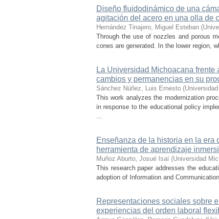
Diseño fluidodinámico de una cámar
agitación del acero en una olla de 
Hernández Tinajero, Miguel Esteban
(
Unive
Through the use of nozzles and porous media
cones are generated. In the lower region, w
La Universidad Michoacana frente a 
cambios y permanencias en su pro
Sánchez Núñez, Luis Ernesto
(
Universidad
This work analyzes the modernization pro
in response to the educational policy imp
...
Enseñanza de la historia en la era 
herramienta de aprendizaje inmersi
Muñoz Aburto, Josué Isaí
(
Universidad Mic
This research paper addresses the educatio
adoption of Information and Communication 
Representaciones sociales sobre el 
experiencias del orden laboral flexi