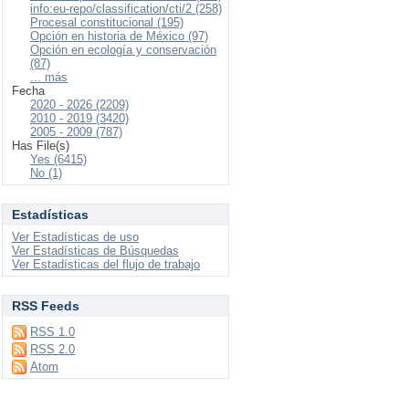
info:eu-repo/classification/cti/2 (258)
Procesal constitucional (195)
Opción en historia de México (97)
Opción en ecología y conservación
(87)
... más
Fecha
2020 - 2026 (2209)
2010 - 2019 (3420)
2005 - 2009 (787)
Has File(s)
Yes (6415)
No (1)
Estadísticas
Ver Estadísticas de uso
Ver Estadísticas de Búsquedas
Ver Estadísticas del flujo de trabajo
RSS Feeds
RSS 1.0
RSS 2.0
Atom