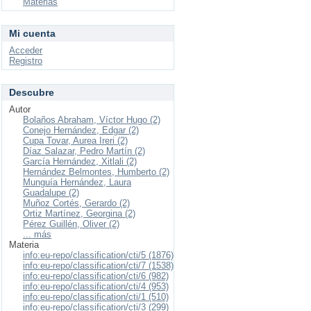
Materias
Mi cuenta
Acceder
Registro
Descubre
Autor
Bolaños Abraham, Víctor Hugo (2)
Conejo Hernández, Edgar (2)
Cupa Tovar, Aurea Ireri (2)
Díaz Salazar, Pedro Martín (2)
García Hernández, Xitlali (2)
Hernández Belmontes, Humberto (2)
Munguía Hernández, Laura
Guadalupe (2)
Muñoz Cortés, Gerardo (2)
Ortiz Martínez, Georgina (2)
Pérez Guillén, Oliver (2)
... más
Materia
info:eu-repo/classification/cti/5 (1876)
info:eu-repo/classification/cti/7 (1538)
info:eu-repo/classification/cti/6 (982)
info:eu-repo/classification/cti/4 (953)
info:eu-repo/classification/cti/1 (510)
info:eu-repo/classification/cti/3 (299)