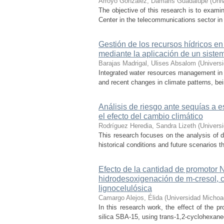
Arroyo González, Damaris Guadalupe
(
Uni
The objective of this research is to exami
Center in the telecommunications sector in t
Gestión de los recursos hídricos en
mediante la aplicación de un sist
Barajas Madrigal, Ulises Absalom
(
Univers
Integrated water resources management in M
and recent changes in climate patterns, bei
Análisis de riesgo ante sequías a 
el efecto del cambio climático
Rodríguez Heredia, Sandra Lizeth
(
Univers
This research focuses on the analysis of d
historical conditions and future scenarios t
Efecto de la cantidad de promotor
hidrodesoxigenación de m-cresol, 
lignocelulósica
Camargo Alejos, Élida
(
Universidad Michoa
In this research work, the effect of the 
silica SBA-15, using trans-1,2-cyclohexaned