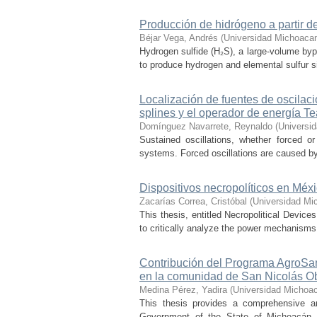
Producción de hidrógeno a partir de
Béjar Vega, Andrés
(
Universidad Michoacan
Hydrogen sulfide (H₂S), a large-volume bypr
to produce hydrogen and elemental sulfur si
Localización de fuentes de oscilac
splines y el operador de energía T
Domínguez Navarrete, Reynaldo
(
Universi
Sustained oscillations, whether forced or
systems. Forced oscillations are caused by
Dispositivos necropolíticos en Méx
Zacarías Correa, Cristóbal
(
Universidad Mi
This thesis, entitled Necropolitical Device
to critically analyze the power mechanisms
Contribución del Programa AgroSan
en la comunidad de San Nicolás O
Medina Pérez, Yadira
(
Universidad Michoac
This thesis provides a comprehensive a
Government of the State of Michoacán, o