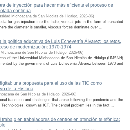
a de inyección para hacer más eficiente el proceso de
colada continua
rsidad Michoacana de San Nicolas de Hidalgo
,
2026-06
)
 for gas injection into the ladle, vertical jets in the form of truncated
here the diameter is smaller, viscous forces dominate over ...
la política educativa de Luis Echeverría Álvarez: los retos,
ceso de modernización: 1970-1974
 Michoacana de San Nicolas de Hidalgo
,
2026-06
)
cess of the Universidad Michoacana de San Nicolás de Hidalgo (UMSNH)
lemented by the government of Luis Echeverría Álvarez between 1970 and
digital: una propuesta para el uso de las TIC como
vo de la Historia
hoacana de San Nicolas de Hidalgo
,
2026-06
)
nal transition and challenges that arose following the pandemic and the
Technologies, known as ICT. The central problem lies in the fact ...
trabajo en trabajadores de centros en atención telefónica:
ble