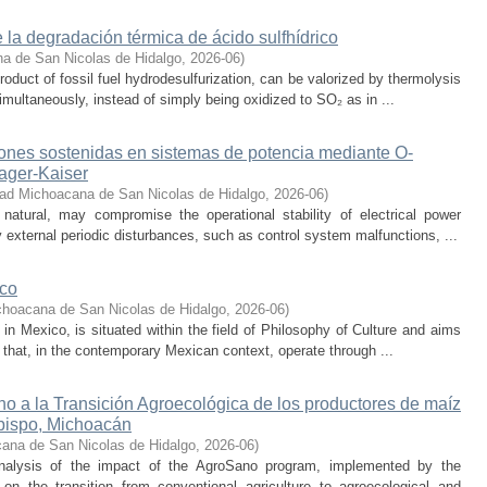
 la degradación térmica de ácido sulfhídrico
a de San Nicolas de Hidalgo
,
2026-06
)
oduct of fossil fuel hydrodesulfurization, can be valorized by thermolysis
multaneously, instead of simply being oxidized to SO₂ as in ...
iones sostenidas en sistemas de potencia mediante O-
eager-Kaiser
dad Michoacana de San Nicolas de Hidalgo
,
2026-06
)
 natural, may compromise the operational stability of electrical power
 external periodic disturbances, such as control system malfunctions, ...
ico
choacana de San Nicolas de Hidalgo
,
2026-06
)
s in Mexico, is situated within the field of Philosophy of Culture and aims
 that, in the contemporary Mexican context, operate through ...
o a la Transición Agroecológica de los productores de maíz
bispo, Michoacán
ana de San Nicolas de Hidalgo
,
2026-06
)
nalysis of the impact of the AgroSano program, implemented by the
n the transition from conventional agriculture to agroecological and