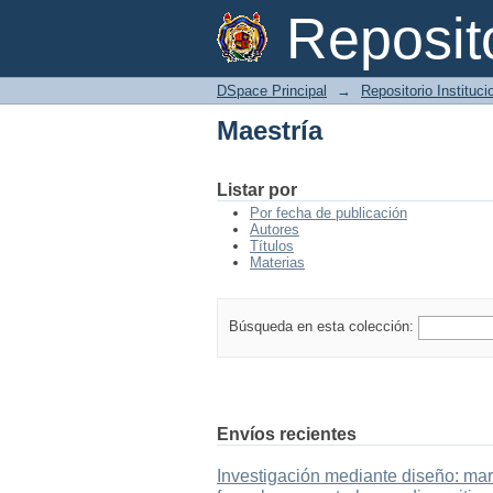
Maestría
Reposi
DSpace Principal
→
Repositorio Instituc
Maestría
Listar por
Por fecha de publicación
Autores
Títulos
Materias
Búsqueda en esta colección:
Envíos recientes
Investigación mediante diseño: mar