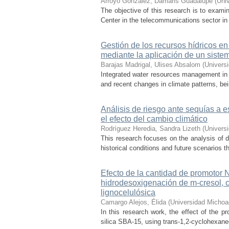
Arroyo González, Damaris Guadalupe
(
Uni
The objective of this research is to exami
Center in the telecommunications sector in t
Gestión de los recursos hídricos en
mediante la aplicación de un sist
Barajas Madrigal, Ulises Absalom
(
Univers
Integrated water resources management in M
and recent changes in climate patterns, bei
Análisis de riesgo ante sequías a 
el efecto del cambio climático
Rodríguez Heredia, Sandra Lizeth
(
Univers
This research focuses on the analysis of d
historical conditions and future scenarios t
Efecto de la cantidad de promotor
hidrodesoxigenación de m-cresol, 
lignocelulósica
Camargo Alejos, Élida
(
Universidad Michoa
In this research work, the effect of the 
silica SBA-15, using trans-1,2-cyclohexaned