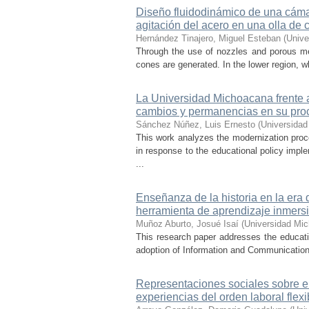
Diseño fluidodinámico de una cámar
agitación del acero en una olla de 
Hernández Tinajero, Miguel Esteban
(
Unive
Through the use of nozzles and porous media
cones are generated. In the lower region, w
La Universidad Michoacana frente a 
cambios y permanencias en su pro
Sánchez Núñez, Luis Ernesto
(
Universidad
This work analyzes the modernization pro
in response to the educational policy imp
...
Enseñanza de la historia en la era 
herramienta de aprendizaje inmersi
Muñoz Aburto, Josué Isaí
(
Universidad Mic
This research paper addresses the educatio
adoption of Information and Communication 
Representaciones sociales sobre el 
experiencias del orden laboral flexi