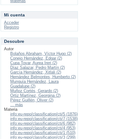
Materias
Mi cuenta
Acceder
Registro
Descubre
Autor
Bolaños Abraham, Víctor Hugo (2)
Conejo Hernández, Edgar (2)
Cupa Tovar, Aurea Ireri (2)
Díaz Salazar, Pedro Martín (2)
García Hernández, Xitlali (2)
Hernández Belmontes, Humberto (2)
Munguía Hernández, Laura
Guadalupe (2)
Muñoz Cortés, Gerardo (2)
Ortiz Martínez, Georgina (2)
Pérez Guillén, Oliver (2)
... más
Materia
info:eu-repo/classification/cti/5 (1876)
info:eu-repo/classification/cti/7 (1538)
info:eu-repo/classification/cti/6 (982)
info:eu-repo/classification/cti/4 (953)
info:eu-repo/classification/cti/1 (510)
info:eu-repo/classification/cti/3 (299)