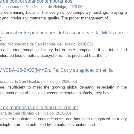
os de control solar contemporáneos
Michoacana de San Nicolas de Hidalgo
,
2026-06
)
 a determining factor in the design of contemporary buildings, playing a
 and interior environmental quality. The proper management of ...
cta vocal entre poblaciones del Rascador viejita, Melozone
n
idad Michoacana de San Nicolas de Hidalgo
,
2026-06
)
s occurred throughout history, but in the Anthropocene it has intensified
lerated loss of natural ecosystems. It is predicted that the ...
-M*/SBA-15-ZrO2(M*=Zn, Fe, Co) y su aplicación en la
oacana de San Nicolas de Hidalgo
,
2026-06
)
 are insufficient to meet the growing global demand, especially in the
he production of first- and second generation biofuels, they have ...
r en mariposas de la tribu Heliconiini
ana de San Nicolas de Hidalgo
,
2026-06
)
t despite its substantial energetic costs and has been recognized as a key
pidoptera are characterized by remarkable variation and ...