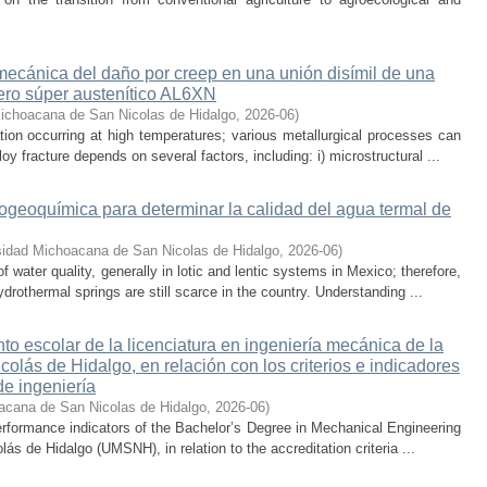
 mecánica del daño por creep en una unión disímil de una
ero súper austenítico AL6XN
ichoacana de San Nicolas de Hidalgo
,
2026-06
)
ion occurring at high temperatures; various metallurgical processes can
oy fracture depends on several factors, including: i) microstructural ...
rogeoquímica para determinar la calidad del agua termal de
sidad Michoacana de San Nicolas de Hidalgo
,
2026-06
)
water quality, generally in lotic and lentic systems in Mexico; therefore,
drothermal springs are still scarce in the country. Understanding ...
nto escolar de la licenciatura en ingeniería mecánica de la
lás de Hidalgo, en relación con los criterios e indicadores
de ingeniería
acana de San Nicolas de Hidalgo
,
2026-06
)
rformance indicators of the Bachelor’s Degree in Mechanical Engineering
s de Hidalgo (UMSNH), in relation to the accreditation criteria ...