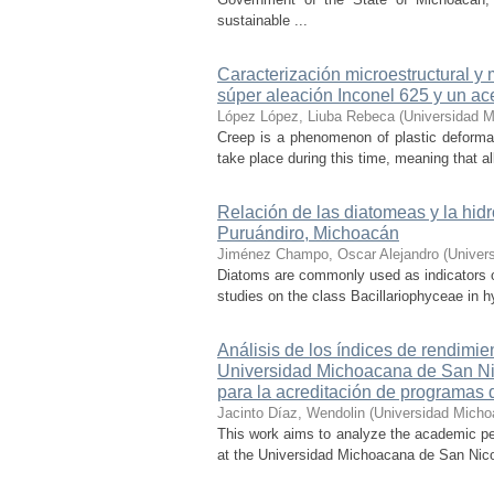
sustainable ...
Caracterización microestructural y
súper aleación Inconel 625 y un ac
López López, Liuba Rebeca
(
Universidad M
Creep is a phenomenon of plastic deformat
take place during this time, meaning that all
Relación de las diatomeas y la hid
Puruándiro, Michoacán
Jiménez Champo, Oscar Alejandro
(
Univer
Diatoms are commonly used as indicators of 
studies on the class Bacillariophyceae in hy
Análisis de los índices de rendimie
Universidad Michoacana de San Nico
para la acreditación de programas 
Jacinto Díaz, Wendolin
(
Universidad Micho
This work aims to analyze the academic pe
at the Universidad Michoacana de San Nicolá