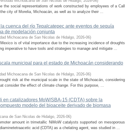
versidad Michoacana de San Nicolas de Hidalgo
,
2026-06
)
ne the social representations of work constructed by employees of a Call
he city of Morelia, Michoacán, as well as to analyze their ...
 la cuenca del río Tepalcatepec ante eventos de sequía
ema de modelación conjunta
idad Michoacana de San Nicolas de Hidalgo
,
2026-06
)
exico is of vital importance due to the increasing incidence of droughts
ng imperative to have tools and strategies to manage and mitigate ...
escala municipal para el estado de Michoacán considerando
idad Michoacana de San Nicolas de Hidalgo
,
2026-06
)
rought risk at the municipal scale in the state of Michoacán, considering
hat consider the effect of climate change. For this purpose, ...
 Ni en catalizadores MoW/SBA-15 (CDTA) sobre la
compuesto modelo del bioaceite derivado de biomasa
cana de San Nicolas de Hidalgo
,
2026-06
)
promoter amount in trimetallic NiMoW catalysts supported on mesoporous
iaminetetraacetic acid (CDTA) as a chelating agent, was studied in ...