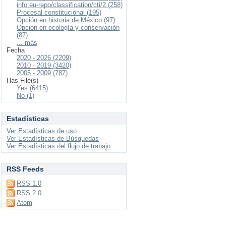
info:eu-repo/classification/cti/2 (258)
Procesal constitucional (195)
Opción en historia de México (97)
Opción en ecología y conservación
(87)
... más
Fecha
2020 - 2026 (2209)
2010 - 2019 (3420)
2005 - 2009 (787)
Has File(s)
Yes (6415)
No (1)
Estadísticas
Ver Estadísticas de uso
Ver Estadísticas de Búsquedas
Ver Estadísticas del flujo de trabajo
RSS Feeds
RSS 1.0
RSS 2.0
Atom