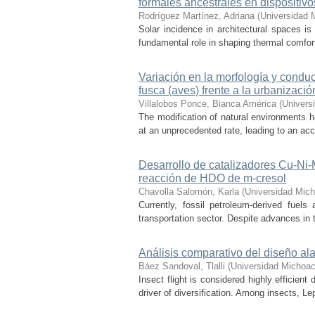
formales ancestrales en dispositiv
Rodríguez Martínez, Adriana
(
Universidad 
Solar incidence in architectural spaces is
fundamental role in shaping thermal comfort
Variación en la morfología y condu
fusca (aves) frente a la urbanizació
Villalobos Ponce, Bianca América
(
Univers
The modification of natural environments ha
at an unprecedented rate, leading to an acce
Desarrollo de catalizadores Cu-Ni
reacción de HDO de m-cresol
Chavolla Salomón, Karla
(
Universidad Mich
Currently, fossil petroleum-derived fuels
transportation sector. Despite advances in t
Análisis comparativo del diseño ala
Báez Sandoval, Tlalli
(
Universidad Michoac
Insect flight is considered highly efficien
driver of diversification. Among insects, Le