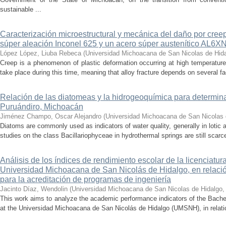
sustainable ...
Caracterización microestructural y mecánica del daño por cree
súper aleación Inconel 625 y un acero súper austenítico AL6X
López López, Liuba Rebeca
(
Universidad Michoacana de San Nicolas de Hid
Creep is a phenomenon of plastic deformation occurring at high temperature
take place during this time, meaning that alloy fracture depends on several fact
Relación de las diatomeas y la hidrogeoquímica para determina
Puruándiro, Michoacán
Jiménez Champo, Oscar Alejandro
(
Universidad Michoacana de San Nicolas 
Diatoms are commonly used as indicators of water quality, generally in lotic 
studies on the class Bacillariophyceae in hydrothermal springs are still scarce
Análisis de los índices de rendimiento escolar de la licenciatu
Universidad Michoacana de San Nicolás de Hidalgo, en relación
para la acreditación de programas de ingeniería
Jacinto Díaz, Wendolin
(
Universidad Michoacana de San Nicolas de Hidalgo
This work aims to analyze the academic performance indicators of the Bache
at the Universidad Michoacana de San Nicolás de Hidalgo (UMSNH), in relation 