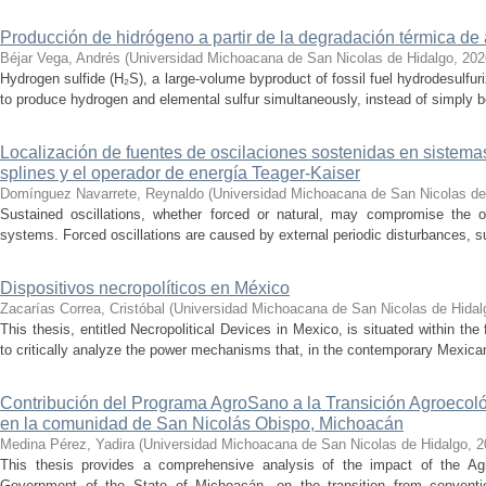
Producción de hidrógeno a partir de la degradación térmica de 
Béjar Vega, Andrés
(
Universidad Michoacana de San Nicolas de Hidalgo
,
202
Hydrogen sulfide (H₂S), a large-volume byproduct of fossil fuel hydrodesulfur
to produce hydrogen and elemental sulfur simultaneously, instead of simply be
Localización de fuentes de oscilaciones sostenidas en sistema
splines y el operador de energía Teager-Kaiser
Domínguez Navarrete, Reynaldo
(
Universidad Michoacana de San Nicolas de
Sustained oscillations, whether forced or natural, may compromise the ope
systems. Forced oscillations are caused by external periodic disturbances, s
Dispositivos necropolíticos en México
Zacarías Correa, Cristóbal
(
Universidad Michoacana de San Nicolas de Hidal
This thesis, entitled Necropolitical Devices in Mexico, is situated within the
to critically analyze the power mechanisms that, in the contemporary Mexican
Contribución del Programa AgroSano a la Transición Agroecoló
en la comunidad de San Nicolás Obispo, Michoacán
Medina Pérez, Yadira
(
Universidad Michoacana de San Nicolas de Hidalgo
,
2
This thesis provides a comprehensive analysis of the impact of the A
Government of the State of Michoacán, on the transition from convention