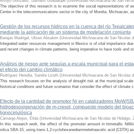
Arroyo González, Damaris Guadalupe
(
Universidad Michoacana de San Nicol
The objective of this research is to examine the social representations of 
Center in the telecommunications sector in the city of Morelia, Michoacán, as 
Gestión de los recursos hídricos en la cuenca del río Tepalcat
mediante la aplicación de un sistema de modelación conjunta
Barajas Madrigal, Ulises Absalom
(
Universidad Michoacana de San Nicolas d
Integrated water resources management in Mexico is of vital importance due 
and recent changes in climate patterns, being imperative to have tools and st
Análisis de riesgo ante sequías a escala municipal para el e
el efecto del cambio climático
Rodríguez Heredia, Sandra Lizeth
(
Universidad Michoacana de San Nicolas d
This research focuses on the analysis of drought risk at the municipal scale
historical conditions and future scenarios that consider the effect of climate c
Efecto de la cantidad de promotor Ni en catalizadores MoW/S
hidrodesoxigenación de m-cresol, compuesto modelo del bioac
lignocelulósica
Camargo Alejos, Élida
(
Universidad Michoacana de San Nicolas de Hidalgo
,
In this research work, the effect of the promoter amount in trimetallic N
silica SBA-15, using trans-1,2-cyclohexanediaminetetraacetic acid (CDTA) as 