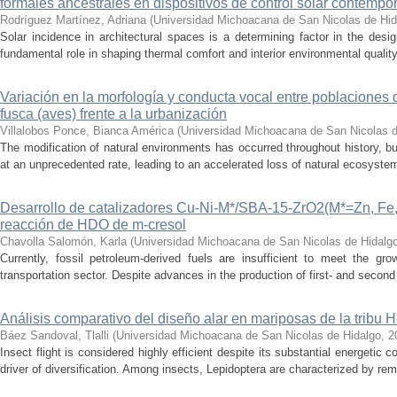
formales ancestrales en dispositivos de control solar contemp
Rodríguez Martínez, Adriana
(
Universidad Michoacana de San Nicolas de Hid
Solar incidence in architectural spaces is a determining factor in the desi
fundamental role in shaping thermal comfort and interior environmental qualit
Variación en la morfología y conducta vocal entre poblaciones 
fusca (aves) frente a la urbanización
Villalobos Ponce, Bianca América
(
Universidad Michoacana de San Nicolas d
The modification of natural environments has occurred throughout history, bu
at an unprecedented rate, leading to an accelerated loss of natural ecosystems.
Desarrollo de catalizadores Cu-Ni-M*/SBA-15-ZrO2(M*=Zn, Fe, 
reacción de HDO de m-cresol
Chavolla Salomón, Karla
(
Universidad Michoacana de San Nicolas de Hidalg
Currently, fossil petroleum-derived fuels are insufficient to meet the gr
transportation sector. Despite advances in the production of first- and second 
Análisis comparativo del diseño alar en mariposas de la tribu He
Báez Sandoval, Tlalli
(
Universidad Michoacana de San Nicolas de Hidalgo
,
2
Insect flight is considered highly efficient despite its substantial energeti
driver of diversification. Among insects, Lepidoptera are characterized by rema