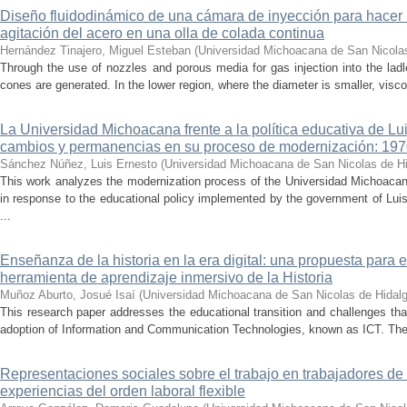
Diseño fluidodinámico de una cámara de inyección para hacer 
agitación del acero en una olla de colada continua
Hernández Tinajero, Miguel Esteban
(
Universidad Michoacana de San Nicola
Through the use of nozzles and porous media for gas injection into the ladle
cones are generated. In the lower region, where the diameter is smaller, visc
La Universidad Michoacana frente a la política educativa de Lui
cambios y permanencias en su proceso de modernización: 19
Sánchez Núñez, Luis Ernesto
(
Universidad Michoacana de San Nicolas de H
This work analyzes the modernization process of the Universidad Michoac
in response to the educational policy implemented by the government of Lu
...
Enseñanza de la historia en la era digital: una propuesta para 
herramienta de aprendizaje inmersivo de la Historia
Muñoz Aburto, Josué Isaí
(
Universidad Michoacana de San Nicolas de Hidal
This research paper addresses the educational transition and challenges th
adoption of Information and Communication Technologies, known as ICT. The ce
Representaciones sociales sobre el trabajo en trabajadores de 
experiencias del orden laboral flexible