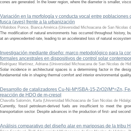
cones are generated. In the lower region, where the diameter is smaller, visc
Variación en la morfología y conducta vocal entre poblaciones 
fusca (aves) frente a la urbanización
Villalobos Ponce, Bianca América
(
Universidad Michoacana de San Nicolas d
The modification of natural environments has occurred throughout history, bu
at an unprecedented rate, leading to an accelerated loss of natural ecosystems.
Investigación mediante diseño: marco metodológico para la con
formales ancestrales en dispositivos de control solar contemp
Rodríguez Martínez, Adriana
(
Universidad Michoacana de San Nicolas de Hid
Solar incidence in architectural spaces is a determining factor in the desi
fundamental role in shaping thermal comfort and interior environmental qualit
Desarrollo de catalizadores Cu-Ni-M*/SBA-15-ZrO2(M*=Zn, Fe, 
reacción de HDO de m-cresol
Chavolla Salomón, Karla
(
Universidad Michoacana de San Nicolas de Hidalg
Currently, fossil petroleum-derived fuels are insufficient to meet the gr
transportation sector. Despite advances in the production of first- and second 
Análisis comparativo del diseño alar en mariposas de la tribu He