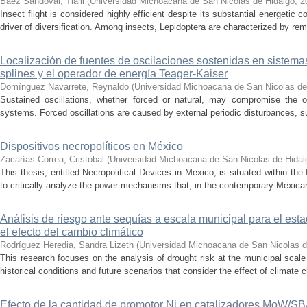
Báez Sandoval, Tlalli
(
Universidad Michoacana de San Nicolas de Hidalgo
,
2
Insect flight is considered highly efficient despite its substantial energeti
driver of diversification. Among insects, Lepidoptera are characterized by rema
Localización de fuentes de oscilaciones sostenidas en sistema
splines y el operador de energía Teager-Kaiser
Domínguez Navarrete, Reynaldo
(
Universidad Michoacana de San Nicolas de
Sustained oscillations, whether forced or natural, may compromise the ope
systems. Forced oscillations are caused by external periodic disturbances, s
Dispositivos necropolíticos en México
Zacarías Correa, Cristóbal
(
Universidad Michoacana de San Nicolas de Hidal
This thesis, entitled Necropolitical Devices in Mexico, is situated within the
to critically analyze the power mechanisms that, in the contemporary Mexican
Análisis de riesgo ante sequías a escala municipal para el e
el efecto del cambio climático
Rodríguez Heredia, Sandra Lizeth
(
Universidad Michoacana de San Nicolas d
This research focuses on the analysis of drought risk at the municipal scale
historical conditions and future scenarios that consider the effect of climate c
Efecto de la cantidad de promotor Ni en catalizadores MoW/S