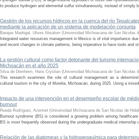
to produce hydrogen and elemental sulfur simultaneously, instead of simply be
Gestión de los recursos hídricos en la cuenca del río Tepalcat
mediante la aplicación de un sistema de modelación conjunta
Barajas Madrigal, Ulises Absalom
(
Universidad Michoacana de San Nicolas d
Integrated water resources management in Mexico is of vital importance due 
and recent changes in climate patterns, being imperative to have tools and st
La gestión cultural como factor detonante del turismo internacio
Michoacán en el año 2025
Silva de Dienheim, Hans Crystian
(
Universidad Michoacana de San Nicolas d
This research examines the role of cultural management as a determining 
cultural tourism in the city of Morelia, Michoacán, during 2025. Using a mixed,
Impacto de una intervención en el desempeño escolar de médi
burnout
Rueda Rodríguez, Azennet
(
Universidad Michoacana de San Nicolas de Hida
Burnout syndrome (BS) is considered a growing problem among healthcare pr
BS is most frequently observed during the undergraduate medical internship du
Relación de las diatomeas y la hidrogeoquímica para determina