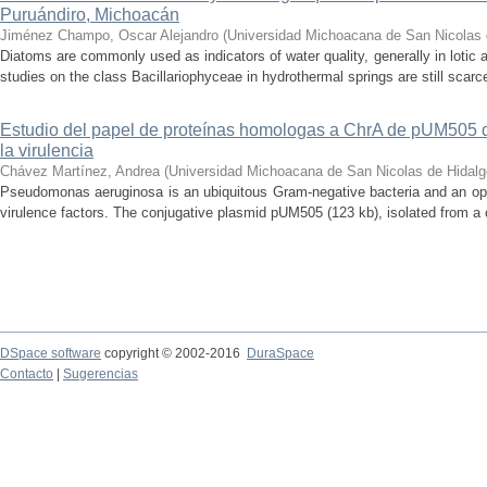
Puruándiro, Michoacán
Jiménez Champo, Oscar Alejandro
(
Universidad Michoacana de San Nicolas 
Diatoms are commonly used as indicators of water quality, generally in lotic 
studies on the class Bacillariophyceae in hydrothermal springs are still scarce
Estudio del papel de proteínas homologas a ChrA de pUM505
la virulencia
Chávez Martínez, Andrea
(
Universidad Michoacana de San Nicolas de Hidalg
Pseudomonas aeruginosa is an ubiquitous Gram-negative bacteria and an op
virulence factors. The conjugative plasmid pUM505 (123 kb), isolated from a cli
DSpace software
copyright © 2002-2016
DuraSpace
Contacto
|
Sugerencias