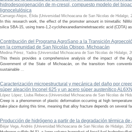
hidrodesoxigenación de m-cresol, compuesto modelo del bioac
lignocelulósica
Camargo Alejos, Élida
(
Universidad Michoacana de San Nicolas de Hidalgo
,
In this research work, the effect of the promoter amount in trimetallic N
silica SBA-15, using trans-1,2-cyclohexanediaminetetraacetic acid (CDTA) as 
Contribución del Programa AgroSano a la Transición Agroecoló
en la comunidad de San Nicolás Obispo, Michoacán
Medina Pérez, Yadira
(
Universidad Michoacana de San Nicolas de Hidalgo
,
2
This thesis provides a comprehensive analysis of the impact of the A
Government of the State of Michoacán, on the transition from convention
sustainable ...
Caracterización microestructural y mecánica del daño por cree
súper aleación Inconel 625 y un acero súper austenítico AL6X
López López, Liuba Rebeca
(
Universidad Michoacana de San Nicolas de Hid
Creep is a phenomenon of plastic deformation occurring at high temperature
take place during this time, meaning that alloy fracture depends on several fact
Producción de hidrógeno a partir de la degradación térmica de 
Béjar Vega, Andrés
(
Universidad Michoacana de San Nicolas de Hidalgo
,
202
Hydrogen sulfide (H₂S), a large-volume byproduct of fossil fuel hydrodesulfur