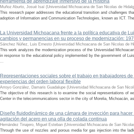
herramienta de aprendizaje inmersivo de la Historia
Muñoz Aburto, Josué Isaí
(
Universidad Michoacana de San Nicolas de Hidal
This research paper addresses the educational transition and challenges th
adoption of Information and Communication Technologies, known as ICT. The ce
La Universidad Michoacana frente a la política educativa de Lui
cambios y permanencias en su proceso de modernización: 19
Sánchez Núñez, Luis Ernesto
(
Universidad Michoacana de San Nicolas de H
This work analyzes the modernization process of the Universidad Michoac
in response to the educational policy implemented by the government of Lu
...
Representaciones sociales sobre el trabajo en trabajadores de 
experiencias del orden laboral flexible
Arroyo González, Damaris Guadalupe
(
Universidad Michoacana de San Nicol
The objective of this research is to examine the social representations of 
Center in the telecommunications sector in the city of Morelia, Michoacán, as 
Diseño fluidodinámico de una cámara de inyección para hacer 
agitación del acero en una olla de colada continua
Hernández Tinajero, Miguel Esteban
(
Universidad Michoacana de San Nicola
Through the use of nozzles and porous media for gas injection into the ladle