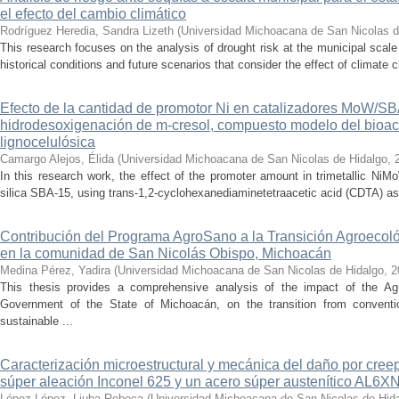
el efecto del cambio climático
Rodríguez Heredia, Sandra Lizeth
(
Universidad Michoacana de San Nicolas d
This research focuses on the analysis of drought risk at the municipal scale
historical conditions and future scenarios that consider the effect of climate c
Efecto de la cantidad de promotor Ni en catalizadores MoW/S
hidrodesoxigenación de m-cresol, compuesto modelo del bioac
lignocelulósica
Camargo Alejos, Élida
(
Universidad Michoacana de San Nicolas de Hidalgo
,
In this research work, the effect of the promoter amount in trimetallic N
silica SBA-15, using trans-1,2-cyclohexanediaminetetraacetic acid (CDTA) as 
Contribución del Programa AgroSano a la Transición Agroecoló
en la comunidad de San Nicolás Obispo, Michoacán
Medina Pérez, Yadira
(
Universidad Michoacana de San Nicolas de Hidalgo
,
2
This thesis provides a comprehensive analysis of the impact of the A
Government of the State of Michoacán, on the transition from convention
sustainable ...
Caracterización microestructural y mecánica del daño por cree
súper aleación Inconel 625 y un acero súper austenítico AL6X
López López, Liuba Rebeca
(
Universidad Michoacana de San Nicolas de Hid