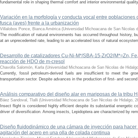
fundamental role in shaping thermal comfort and interior environmental qualit
Variación en la morfología y conducta vocal entre poblaciones 
fusca (aves) frente a la urbanización
Villalobos Ponce, Bianca América
(
Universidad Michoacana de San Nicolas d
The modification of natural environments has occurred throughout history, bu
at an unprecedented rate, leading to an accelerated loss of natural ecosystems.
Desarrollo de catalizadores Cu-Ni-M*/SBA-15-ZrO2(M*=Zn, Fe, 
reacción de HDO de m-cresol
Chavolla Salomón, Karla
(
Universidad Michoacana de San Nicolas de Hidalg
Currently, fossil petroleum-derived fuels are insufficient to meet the gr
transportation sector. Despite advances in the production of first- and second 
Análisis comparativo del diseño alar en mariposas de la tribu He
Báez Sandoval, Tlalli
(
Universidad Michoacana de San Nicolas de Hidalgo
,
2
Insect flight is considered highly efficient despite its substantial energeti
driver of diversification. Among insects, Lepidoptera are characterized by rema
Diseño fluidodinámico de una cámara de inyección para hacer 
agitación del acero en una olla de colada continua