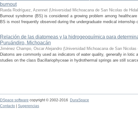
burnout
Rueda Rodríguez, Azennet
(
Universidad Michoacana de San Nicolas de Hida
Burnout syndrome (BS) is considered a growing problem among healthcare pr
BS is most frequently observed during the undergraduate medical internship du
Relación de las diatomeas y la hidrogeoquímica para determina
Puruándiro, Michoacán
Jiménez Champo, Oscar Alejandro
(
Universidad Michoacana de San Nicolas 
Diatoms are commonly used as indicators of water quality, generally in lotic 
studies on the class Bacillariophyceae in hydrothermal springs are still scarce
DSpace software
copyright © 2002-2016
DuraSpace
Contacto
|
Sugerencias