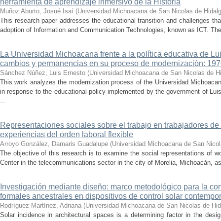
herramienta de aprendizaje inmersivo de la Historia
Muñoz Aburto, Josué Isaí
(
Universidad Michoacana de San Nicolas de Hidal
This research paper addresses the educational transition and challenges th
adoption of Information and Communication Technologies, known as ICT. The ce
La Universidad Michoacana frente a la política educativa de Lui
cambios y permanencias en su proceso de modernización: 19
Sánchez Núñez, Luis Ernesto
(
Universidad Michoacana de San Nicolas de H
This work analyzes the modernization process of the Universidad Michoac
in response to the educational policy implemented by the government of Lu
...
Representaciones sociales sobre el trabajo en trabajadores de 
experiencias del orden laboral flexible
Arroyo González, Damaris Guadalupe
(
Universidad Michoacana de San Nicol
The objective of this research is to examine the social representations of 
Center in the telecommunications sector in the city of Morelia, Michoacán, as 
Investigación mediante diseño: marco metodológico para la con
formales ancestrales en dispositivos de control solar contemp
Rodríguez Martínez, Adriana
(
Universidad Michoacana de San Nicolas de Hid
Solar incidence in architectural spaces is a determining factor in the desi