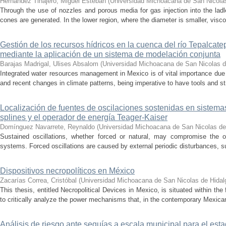
Hernández Tinajero, Miguel Esteban
(
Universidad Michoacana de San Nicola
Through the use of nozzles and porous media for gas injection into the ladle
cones are generated. In the lower region, where the diameter is smaller, visc
Gestión de los recursos hídricos en la cuenca del río Tepalcat
mediante la aplicación de un sistema de modelación conjunta
Barajas Madrigal, Ulises Absalom
(
Universidad Michoacana de San Nicolas d
Integrated water resources management in Mexico is of vital importance due 
and recent changes in climate patterns, being imperative to have tools and st
Localización de fuentes de oscilaciones sostenidas en sistema
splines y el operador de energía Teager-Kaiser
Domínguez Navarrete, Reynaldo
(
Universidad Michoacana de San Nicolas de
Sustained oscillations, whether forced or natural, may compromise the ope
systems. Forced oscillations are caused by external periodic disturbances, s
Dispositivos necropolíticos en México
Zacarías Correa, Cristóbal
(
Universidad Michoacana de San Nicolas de Hidal
This thesis, entitled Necropolitical Devices in Mexico, is situated within the
to critically analyze the power mechanisms that, in the contemporary Mexican
Análisis de riesgo ante sequías a escala municipal para el e