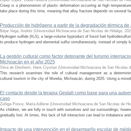
Creep is a phenomenon of plastic deformation occurring at high temperature
take place during this time, meaning that alloy fracture depends on several fact
Producción de hidrógeno a partir de la degradación térmica de 
Béjar Vega, Andrés
(
Universidad Michoacana de San Nicolas de Hidalgo
,
202
Hydrogen sulfide (H₂S), a large-volume byproduct of fossil fuel hydrodesulfur
to produce hydrogen and elemental sulfur simultaneously, instead of simply be
La gestión cultural como factor detonante del turismo internacio
Michoacán en el año 2025
Silva de Dienheim, Hans Crystian
(
Universidad Michoacana de San Nicolas d
This research examines the role of cultural management as a determining 
cultural tourism in the city of Morelia, Michoacán, during 2025. Using a mixed,
El contacto desde la terapia Gestalt como base para una auto
caso
Zúñiga Ponce, María Adilene
(
Universidad Michoacana de San Nicolas de Hi
As children, we are fully in touch with ourselves and our surroundings; howev
gradually lost. At times, this lack of full interaction can lead to imbalance and 
Impacto de una intervención en el desempeño escolar de médi