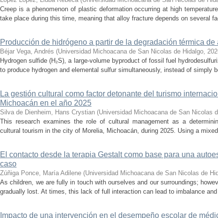
Creep is a phenomenon of plastic deformation occurring at high temperature
take place during this time, meaning that alloy fracture depends on several fact
Producción de hidrógeno a partir de la degradación térmica de 
Béjar Vega, Andrés
(
Universidad Michoacana de San Nicolas de Hidalgo
,
202
Hydrogen sulfide (H₂S), a large-volume byproduct of fossil fuel hydrodesulfur
to produce hydrogen and elemental sulfur simultaneously, instead of simply be
La gestión cultural como factor detonante del turismo internacio
Michoacán en el año 2025
Silva de Dienheim, Hans Crystian
(
Universidad Michoacana de San Nicolas d
This research examines the role of cultural management as a determining 
cultural tourism in the city of Morelia, Michoacán, during 2025. Using a mixed,
El contacto desde la terapia Gestalt como base para una auto
caso
Zúñiga Ponce, María Adilene
(
Universidad Michoacana de San Nicolas de Hi
As children, we are fully in touch with ourselves and our surroundings; howev
gradually lost. At times, this lack of full interaction can lead to imbalance and 
Impacto de una intervención en el desempeño escolar de médi