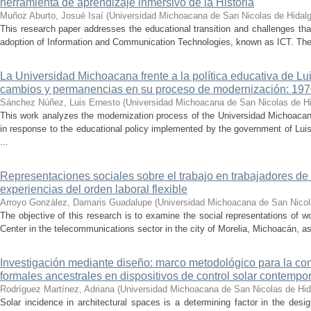
herramienta de aprendizaje inmersivo de la Historia
Muñoz Aburto, Josué Isaí
(
Universidad Michoacana de San Nicolas de Hidal
This research paper addresses the educational transition and challenges th
adoption of Information and Communication Technologies, known as ICT. The ce
La Universidad Michoacana frente a la política educativa de Lui
cambios y permanencias en su proceso de modernización: 19
Sánchez Núñez, Luis Ernesto
(
Universidad Michoacana de San Nicolas de H
This work analyzes the modernization process of the Universidad Michoac
in response to the educational policy implemented by the government of Lu
...
Representaciones sociales sobre el trabajo en trabajadores de 
experiencias del orden laboral flexible
Arroyo González, Damaris Guadalupe
(
Universidad Michoacana de San Nicol
The objective of this research is to examine the social representations of 
Center in the telecommunications sector in the city of Morelia, Michoacán, as 
Investigación mediante diseño: marco metodológico para la con
formales ancestrales en dispositivos de control solar contemp
Rodríguez Martínez, Adriana
(
Universidad Michoacana de San Nicolas de Hid
Solar incidence in architectural spaces is a determining factor in the desi