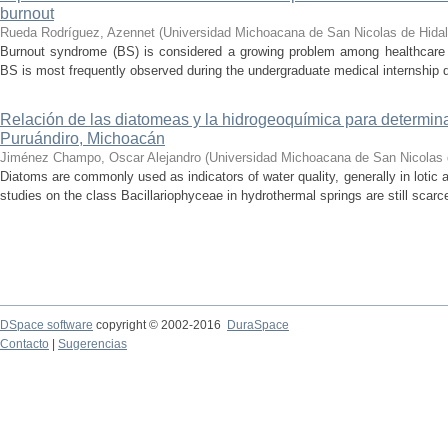
burnout
Rueda Rodríguez, Azennet
(
Universidad Michoacana de San Nicolas de Hida
Burnout syndrome (BS) is considered a growing problem among healthcare pr
BS is most frequently observed during the undergraduate medical internship du
Relación de las diatomeas y la hidrogeoquímica para determina
Puruándiro, Michoacán
Jiménez Champo, Oscar Alejandro
(
Universidad Michoacana de San Nicolas 
Diatoms are commonly used as indicators of water quality, generally in lotic 
studies on the class Bacillariophyceae in hydrothermal springs are still scarce
DSpace software
copyright © 2002-2016
DuraSpace
Contacto
|
Sugerencias