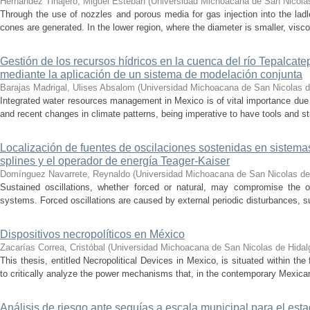
Hernández Tinajero, Miguel Esteban
(
Universidad Michoacana de San Nicola
Through the use of nozzles and porous media for gas injection into the ladle
cones are generated. In the lower region, where the diameter is smaller, visc
Gestión de los recursos hídricos en la cuenca del río Tepalcat
mediante la aplicación de un sistema de modelación conjunta
Barajas Madrigal, Ulises Absalom
(
Universidad Michoacana de San Nicolas d
Integrated water resources management in Mexico is of vital importance due 
and recent changes in climate patterns, being imperative to have tools and st
Localización de fuentes de oscilaciones sostenidas en sistema
splines y el operador de energía Teager-Kaiser
Domínguez Navarrete, Reynaldo
(
Universidad Michoacana de San Nicolas de
Sustained oscillations, whether forced or natural, may compromise the ope
systems. Forced oscillations are caused by external periodic disturbances, s
Dispositivos necropolíticos en México
Zacarías Correa, Cristóbal
(
Universidad Michoacana de San Nicolas de Hidal
This thesis, entitled Necropolitical Devices in Mexico, is situated within the
to critically analyze the power mechanisms that, in the contemporary Mexican
Análisis de riesgo ante sequías a escala municipal para el e