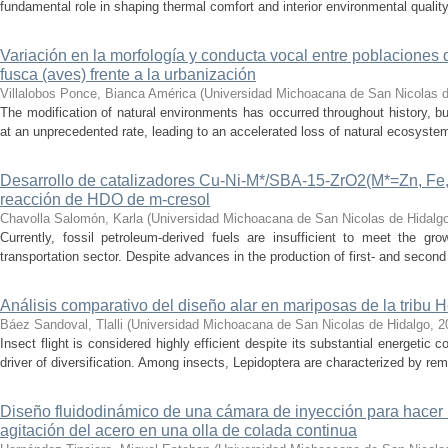
fundamental role in shaping thermal comfort and interior environmental qualit
Variación en la morfología y conducta vocal entre poblaciones 
fusca (aves) frente a la urbanización
Villalobos Ponce, Bianca América
(
Universidad Michoacana de San Nicolas d
The modification of natural environments has occurred throughout history, bu
at an unprecedented rate, leading to an accelerated loss of natural ecosystems.
Desarrollo de catalizadores Cu-Ni-M*/SBA-15-ZrO2(M*=Zn, Fe, 
reacción de HDO de m-cresol
Chavolla Salomón, Karla
(
Universidad Michoacana de San Nicolas de Hidalg
Currently, fossil petroleum-derived fuels are insufficient to meet the gr
transportation sector. Despite advances in the production of first- and second 
Análisis comparativo del diseño alar en mariposas de la tribu He
Báez Sandoval, Tlalli
(
Universidad Michoacana de San Nicolas de Hidalgo
,
2
Insect flight is considered highly efficient despite its substantial energeti
driver of diversification. Among insects, Lepidoptera are characterized by rema
Diseño fluidodinámico de una cámara de inyección para hacer 
agitación del acero en una olla de colada continua