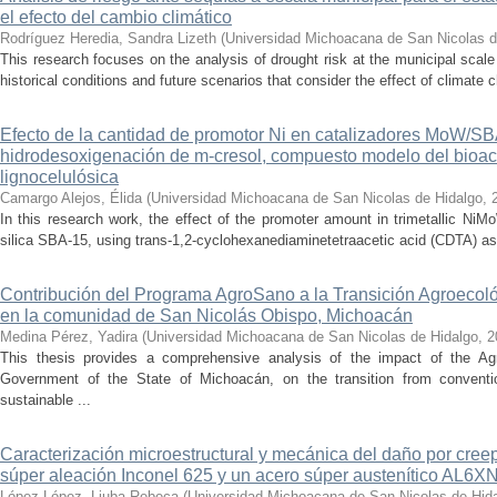
el efecto del cambio climático
Rodríguez Heredia, Sandra Lizeth
(
Universidad Michoacana de San Nicolas d
This research focuses on the analysis of drought risk at the municipal scale
historical conditions and future scenarios that consider the effect of climate c
Efecto de la cantidad de promotor Ni en catalizadores MoW/S
hidrodesoxigenación de m-cresol, compuesto modelo del bioac
lignocelulósica
Camargo Alejos, Élida
(
Universidad Michoacana de San Nicolas de Hidalgo
,
In this research work, the effect of the promoter amount in trimetallic N
silica SBA-15, using trans-1,2-cyclohexanediaminetetraacetic acid (CDTA) as 
Contribución del Programa AgroSano a la Transición Agroecoló
en la comunidad de San Nicolás Obispo, Michoacán
Medina Pérez, Yadira
(
Universidad Michoacana de San Nicolas de Hidalgo
,
2
This thesis provides a comprehensive analysis of the impact of the A
Government of the State of Michoacán, on the transition from convention
sustainable ...
Caracterización microestructural y mecánica del daño por cree
súper aleación Inconel 625 y un acero súper austenítico AL6X
López López, Liuba Rebeca
(
Universidad Michoacana de San Nicolas de Hid