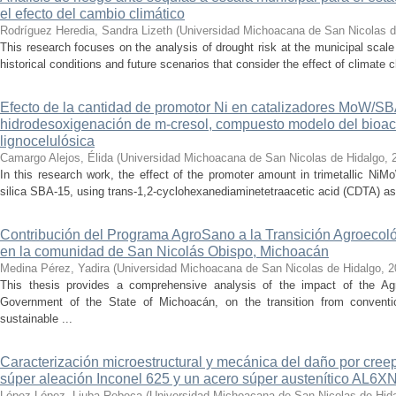
el efecto del cambio climático
Rodríguez Heredia, Sandra Lizeth
(
Universidad Michoacana de San Nicolas d
This research focuses on the analysis of drought risk at the municipal scale
historical conditions and future scenarios that consider the effect of climate c
Efecto de la cantidad de promotor Ni en catalizadores MoW/S
hidrodesoxigenación de m-cresol, compuesto modelo del bioac
lignocelulósica
Camargo Alejos, Élida
(
Universidad Michoacana de San Nicolas de Hidalgo
,
In this research work, the effect of the promoter amount in trimetallic N
silica SBA-15, using trans-1,2-cyclohexanediaminetetraacetic acid (CDTA) as 
Contribución del Programa AgroSano a la Transición Agroecoló
en la comunidad de San Nicolás Obispo, Michoacán
Medina Pérez, Yadira
(
Universidad Michoacana de San Nicolas de Hidalgo
,
2
This thesis provides a comprehensive analysis of the impact of the A
Government of the State of Michoacán, on the transition from convention
sustainable ...
Caracterización microestructural y mecánica del daño por cree
súper aleación Inconel 625 y un acero súper austenítico AL6X
López López, Liuba Rebeca
(
Universidad Michoacana de San Nicolas de Hid