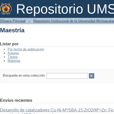
Maestría
Repositorio U
DSpace Principal
→
Repositorio Institucional de la Universidad Michoacan
Maestría
Listar por
Por fecha de publicación
Autores
Títulos
Materias
Búsqueda en esta colección:
Envíos recientes
Desarrollo de catalizadores Cu-Ni-M*/SBA-15-ZrO2(M*=Zn, Fe, 