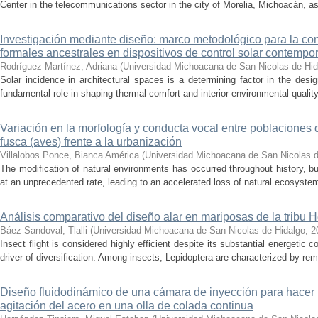
Center in the telecommunications sector in the city of Morelia, Michoacán, as 
Investigación mediante diseño: marco metodológico para la con
formales ancestrales en dispositivos de control solar contemp
Rodríguez Martínez, Adriana
(
Universidad Michoacana de San Nicolas de Hid
Solar incidence in architectural spaces is a determining factor in the desi
fundamental role in shaping thermal comfort and interior environmental qualit
Variación en la morfología y conducta vocal entre poblaciones 
fusca (aves) frente a la urbanización
Villalobos Ponce, Bianca América
(
Universidad Michoacana de San Nicolas d
The modification of natural environments has occurred throughout history, bu
at an unprecedented rate, leading to an accelerated loss of natural ecosystems.
Análisis comparativo del diseño alar en mariposas de la tribu He
Báez Sandoval, Tlalli
(
Universidad Michoacana de San Nicolas de Hidalgo
,
2
Insect flight is considered highly efficient despite its substantial energeti
driver of diversification. Among insects, Lepidoptera are characterized by rema
Diseño fluidodinámico de una cámara de inyección para hacer 
agitación del acero en una olla de colada continua