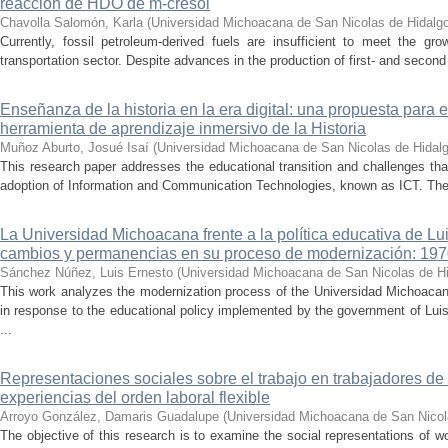
reacción de HDO de m-cresol
Chavolla Salomón, Karla
(
Universidad Michoacana de San Nicolas de Hidalg
Currently, fossil petroleum-derived fuels are insufficient to meet the gr
transportation sector. Despite advances in the production of first- and second 
Enseñanza de la historia en la era digital: una propuesta para 
herramienta de aprendizaje inmersivo de la Historia
Muñoz Aburto, Josué Isaí
(
Universidad Michoacana de San Nicolas de Hidal
This research paper addresses the educational transition and challenges th
adoption of Information and Communication Technologies, known as ICT. The ce
La Universidad Michoacana frente a la política educativa de Lui
cambios y permanencias en su proceso de modernización: 19
Sánchez Núñez, Luis Ernesto
(
Universidad Michoacana de San Nicolas de H
This work analyzes the modernization process of the Universidad Michoac
in response to the educational policy implemented by the government of Lu
...
Representaciones sociales sobre el trabajo en trabajadores de 
experiencias del orden laboral flexible
Arroyo González, Damaris Guadalupe
(
Universidad Michoacana de San Nicol
The objective of this research is to examine the social representations of 