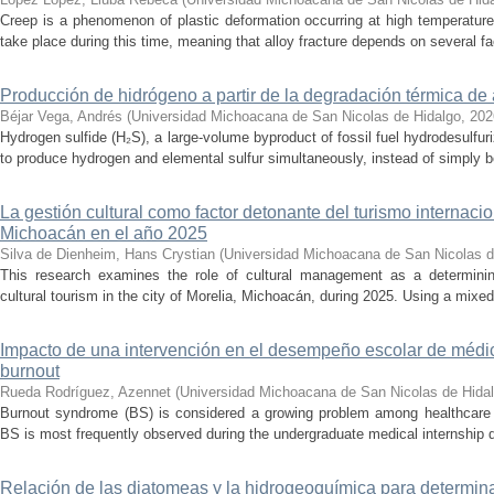
Creep is a phenomenon of plastic deformation occurring at high temperature
take place during this time, meaning that alloy fracture depends on several fact
Producción de hidrógeno a partir de la degradación térmica de 
Béjar Vega, Andrés
(
Universidad Michoacana de San Nicolas de Hidalgo
,
202
Hydrogen sulfide (H₂S), a large-volume byproduct of fossil fuel hydrodesulfur
to produce hydrogen and elemental sulfur simultaneously, instead of simply be
La gestión cultural como factor detonante del turismo internacio
Michoacán en el año 2025
Silva de Dienheim, Hans Crystian
(
Universidad Michoacana de San Nicolas d
This research examines the role of cultural management as a determining 
cultural tourism in the city of Morelia, Michoacán, during 2025. Using a mixed,
Impacto de una intervención en el desempeño escolar de médi
burnout
Rueda Rodríguez, Azennet
(
Universidad Michoacana de San Nicolas de Hida
Burnout syndrome (BS) is considered a growing problem among healthcare pr
BS is most frequently observed during the undergraduate medical internship du
Relación de las diatomeas y la hidrogeoquímica para determina