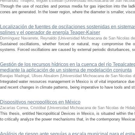
Hernández Tinajero, Miguel Esteban
(
Universidad Michoacana de San Nicola
Through the use of nozzles and porous media for gas injection into the ladle
cones are generated. In the lower region, where the diameter is smaller, visc
Localización de fuentes de oscilaciones sostenidas en sistema
splines y el operador de energía Teager-Kaiser
Domínguez Navarrete, Reynaldo
(
Universidad Michoacana de San Nicolas de
Sustained oscillations, whether forced or natural, may compromise the ope
systems. Forced oscillations are caused by external periodic disturbances, s
Gestión de los recursos hídricos en la cuenca del río Tepalcat
mediante la aplicación de un sistema de modelación conjunta
Barajas Madrigal, Ulises Absalom
(
Universidad Michoacana de San Nicolas d
Integrated water resources management in Mexico is of vital importance due 
and recent changes in climate patterns, being imperative to have tools and st
Dispositivos necropolíticos en México
Zacarías Correa, Cristóbal
(
Universidad Michoacana de San Nicolas de Hidal
This thesis, entitled Necropolitical Devices in Mexico, is situated within the
to critically analyze the power mechanisms that, in the contemporary Mexican
Análisis de riesgo ante sequías a escala municipal para el e