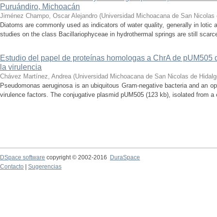
Puruándiro, Michoacán
Jiménez Champo, Oscar Alejandro
(
Universidad Michoacana de San Nicolas 
Diatoms are commonly used as indicators of water quality, generally in lotic 
studies on the class Bacillariophyceae in hydrothermal springs are still scarce
Estudio del papel de proteínas homologas a ChrA de pUM505
la virulencia
Chávez Martínez, Andrea
(
Universidad Michoacana de San Nicolas de Hidalg
Pseudomonas aeruginosa is an ubiquitous Gram-negative bacteria and an op
virulence factors. The conjugative plasmid pUM505 (123 kb), isolated from a cli
DSpace software
copyright © 2002-2016
DuraSpace
Contacto
|
Sugerencias