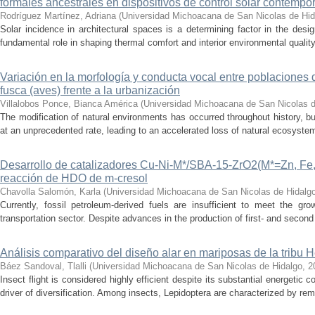
formales ancestrales en dispositivos de control solar contemp
Rodríguez Martínez, Adriana
(
Universidad Michoacana de San Nicolas de Hid
Solar incidence in architectural spaces is a determining factor in the desi
fundamental role in shaping thermal comfort and interior environmental qualit
Variación en la morfología y conducta vocal entre poblaciones 
fusca (aves) frente a la urbanización
Villalobos Ponce, Bianca América
(
Universidad Michoacana de San Nicolas d
The modification of natural environments has occurred throughout history, bu
at an unprecedented rate, leading to an accelerated loss of natural ecosystems.
Desarrollo de catalizadores Cu-Ni-M*/SBA-15-ZrO2(M*=Zn, Fe, 
reacción de HDO de m-cresol
Chavolla Salomón, Karla
(
Universidad Michoacana de San Nicolas de Hidalg
Currently, fossil petroleum-derived fuels are insufficient to meet the gr
transportation sector. Despite advances in the production of first- and second 
Análisis comparativo del diseño alar en mariposas de la tribu He
Báez Sandoval, Tlalli
(
Universidad Michoacana de San Nicolas de Hidalgo
,
2
Insect flight is considered highly efficient despite its substantial energeti
driver of diversification. Among insects, Lepidoptera are characterized by rema