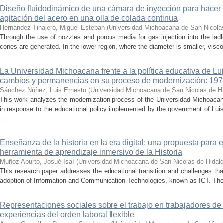
Diseño fluidodinámico de una cámara de inyección para hacer 
agitación del acero en una olla de colada continua
Hernández Tinajero, Miguel Esteban
(
Universidad Michoacana de San Nicola
Through the use of nozzles and porous media for gas injection into the ladle
cones are generated. In the lower region, where the diameter is smaller, visc
La Universidad Michoacana frente a la política educativa de Lui
cambios y permanencias en su proceso de modernización: 19
Sánchez Núñez, Luis Ernesto
(
Universidad Michoacana de San Nicolas de H
This work analyzes the modernization process of the Universidad Michoac
in response to the educational policy implemented by the government of Lu
...
Enseñanza de la historia en la era digital: una propuesta para 
herramienta de aprendizaje inmersivo de la Historia
Muñoz Aburto, Josué Isaí
(
Universidad Michoacana de San Nicolas de Hidal
This research paper addresses the educational transition and challenges th
adoption of Information and Communication Technologies, known as ICT. The ce
Representaciones sociales sobre el trabajo en trabajadores de 
experiencias del orden laboral flexible