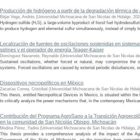
Producción de hidrógeno a partir de la degradación térmica de 
Béjar Vega, Andrés
(
Universidad Michoacana de San Nicolas de Hidalgo
,
202
Hydrogen sulfide (H₂S), a large-volume byproduct of fossil fuel hydrodesulfur
to produce hydrogen and elemental sulfur simultaneously, instead of simply be
Localización de fuentes de oscilaciones sostenidas en sistema
splines y el operador de energía Teager-Kaiser
Domínguez Navarrete, Reynaldo
(
Universidad Michoacana de San Nicolas de
Sustained oscillations, whether forced or natural, may compromise the ope
systems. Forced oscillations are caused by external periodic disturbances, s
Dispositivos necropolíticos en México
Zacarías Correa, Cristóbal
(
Universidad Michoacana de San Nicolas de Hidal
This thesis, entitled Necropolitical Devices in Mexico, is situated within the
to critically analyze the power mechanisms that, in the contemporary Mexican
Contribución del Programa AgroSano a la Transición Agroecoló
en la comunidad de San Nicolás Obispo, Michoacán
Medina Pérez, Yadira
(
Universidad Michoacana de San Nicolas de Hidalgo
,
2
This thesis provides a comprehensive analysis of the impact of the A
Government of the State of Michoacán, on the transition from convention