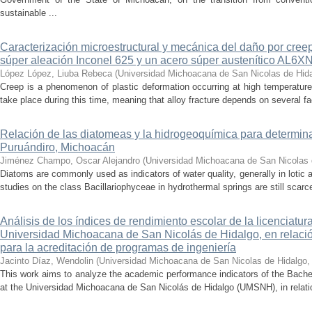
sustainable ...
Caracterización microestructural y mecánica del daño por cree
súper aleación Inconel 625 y un acero súper austenítico AL6X
López López, Liuba Rebeca
(
Universidad Michoacana de San Nicolas de Hid
Creep is a phenomenon of plastic deformation occurring at high temperature
take place during this time, meaning that alloy fracture depends on several fact
Relación de las diatomeas y la hidrogeoquímica para determina
Puruándiro, Michoacán
Jiménez Champo, Oscar Alejandro
(
Universidad Michoacana de San Nicolas 
Diatoms are commonly used as indicators of water quality, generally in lotic 
studies on the class Bacillariophyceae in hydrothermal springs are still scarce
Análisis de los índices de rendimiento escolar de la licenciatu
Universidad Michoacana de San Nicolás de Hidalgo, en relación
para la acreditación de programas de ingeniería
Jacinto Díaz, Wendolin
(
Universidad Michoacana de San Nicolas de Hidalgo
This work aims to analyze the academic performance indicators of the Bache
at the Universidad Michoacana de San Nicolás de Hidalgo (UMSNH), in relation 