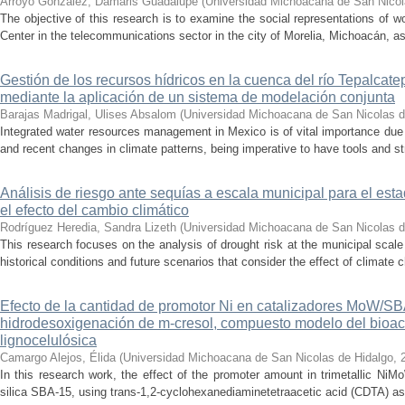
Arroyo González, Damaris Guadalupe
(
Universidad Michoacana de San Nicol
The objective of this research is to examine the social representations of 
Center in the telecommunications sector in the city of Morelia, Michoacán, as 
Gestión de los recursos hídricos en la cuenca del río Tepalcat
mediante la aplicación de un sistema de modelación conjunta
Barajas Madrigal, Ulises Absalom
(
Universidad Michoacana de San Nicolas d
Integrated water resources management in Mexico is of vital importance due 
and recent changes in climate patterns, being imperative to have tools and st
Análisis de riesgo ante sequías a escala municipal para el e
el efecto del cambio climático
Rodríguez Heredia, Sandra Lizeth
(
Universidad Michoacana de San Nicolas d
This research focuses on the analysis of drought risk at the municipal scale
historical conditions and future scenarios that consider the effect of climate c
Efecto de la cantidad de promotor Ni en catalizadores MoW/S
hidrodesoxigenación de m-cresol, compuesto modelo del bioac
lignocelulósica
Camargo Alejos, Élida
(
Universidad Michoacana de San Nicolas de Hidalgo
,
In this research work, the effect of the promoter amount in trimetallic N
silica SBA-15, using trans-1,2-cyclohexanediaminetetraacetic acid (CDTA) as 